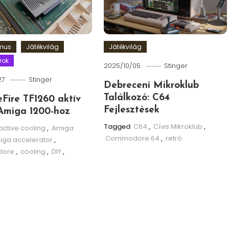
zmus
Játékvilág
Játékvilág
rok
2025/10/05
Stinger
27
Stinger
Debreceni Mikroklub
Találkozó: C64
leFire TF1260 aktív
Fejlesztések
Amiga 1200-hoz
Tagged
C64
,
Cívis Mikroklub
,
active cooling
,
Amiga
Commodore 64
,
retró
iga accelerator
,
ore
,
cooling
,
DIY
,