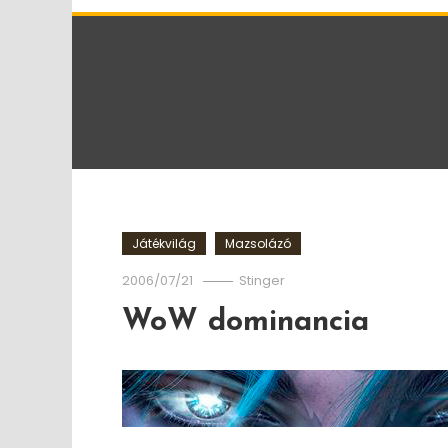
Játékvilág
Mazsolázó
2006/07/21
Stinger
WoW dominancia