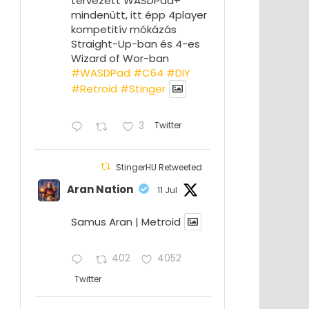
tervezett WASDPad+
mindenütt, itt épp 4player
kompetitív mókázás
Straight-Up-ban és 4-es
Wizard of Wor-ban
#WASDPad
#C64
#DIY
#Retroid
#Stinger
3
Twitter
StingerHU Retweeted
Aran Nation
11 Jul
Samus Aran | Metroid
402
4052
Twitter