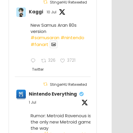
StingerHU Retweeted
Kaggi
10 Jul
New Samus Aran 80s
version
#samusaran
#nintendo
#fanartㅤㅤㅤㅤ
326
3721
Twitter
StingerHU Retweeted
Nintendo Everything
1 Jul
Rumor: Metroid Ravenous isn’t
the only new Metroid game on
the way