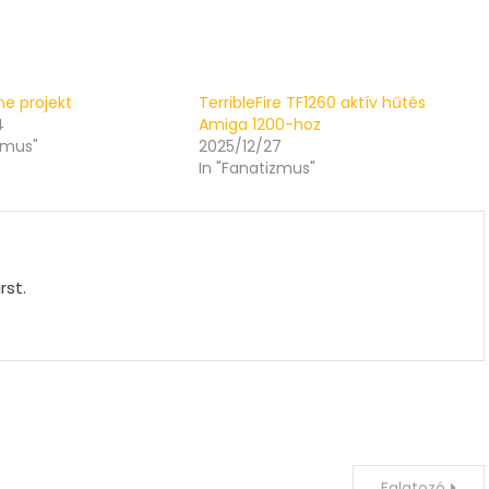
ne projekt
TerribleFire TF1260 aktív hűtés
4
Amiga 1200-hoz
zmus"
2025/12/27
In "Fanatizmus"
rst.
Falatozó