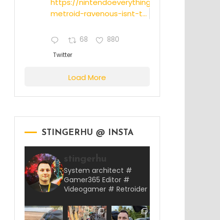
https://nintendoeverything.com/rumor-
metroid-ravenous-isnt-t...
68
880
Twitter
Load More
STINGERHU @ INSTA
stingerhu
System architect #
Gamer365 Editor #
Videogamer # Retroider