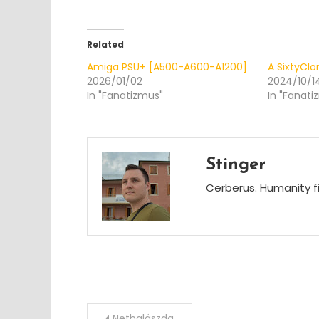
Related
Amiga PSU+ [A500-A600-A1200]
A SixtyClo
2026/01/02
2024/10/1
In "Fanatizmus"
In "Fanati
Stinger
Cerberus. Humanity fi
Post
Nethalászda