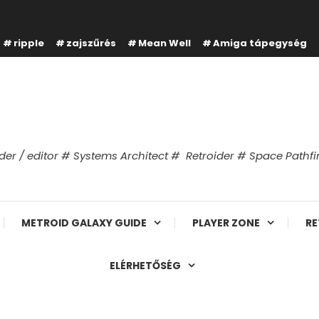
ripple
zajszűrés
Mean Well
Amiga tápegység
er / editor # Systems Architect # Retroider # Space Path
METROID GALAXY GUIDE
PLAYER ZONE
RE
ELÉRHETŐSÉG