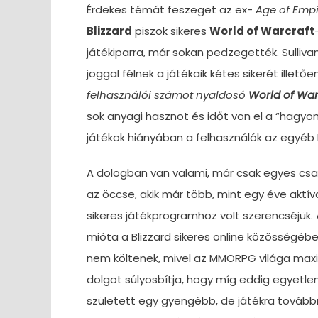
Érdekes témát feszeget az ex-
Age of Empi
Blizzard
piszok sikeres
World of Warcraft
játékiparra, már sokan pedzegették. Sullivan
joggal félnek a játékaik kétes sikerét illet
felhasználói számot nyaldosó
World of War
sok anyagi hasznot és időt von el a “hagy
játékok hiányában a felhasználók az egyéb
A dologban van valami, már csak egyes cs
az öccse, akik már több, mint egy éve aktí
sikeres játékprogramhoz volt szerencséjük.
mióta a Blizzard sikeres online közösségé
nem költenek, mivel az MMORPG világa maxim
dolgot súlyosbítja, hogy míg eddig egyetle
született egy gyengébb, de játékra továbbr