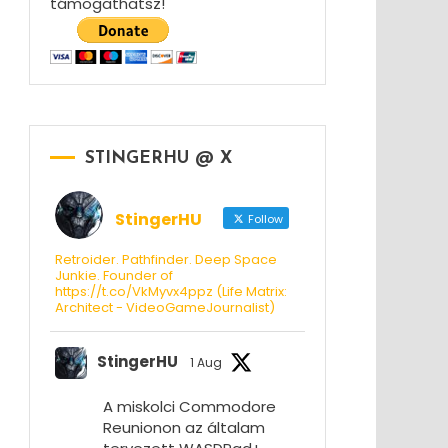
támogathatsz!
STINGERHU @ X
StingerHU
Follow
Retroider. Pathfinder. Deep Space
Junkie. Founder of
https://t.co/VkMyvx4ppz (Life Matrix:
Architect - VideoGameJournalist)
StingerHU
1 Aug
A miskolci Commodore
Reunionon az általam