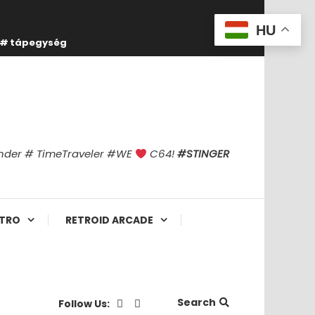
HU
tápegység
finder # TimeTraveler #WE
C64!
#STINGER
TRO
RETROID ARCADE
Search
Follow Us: