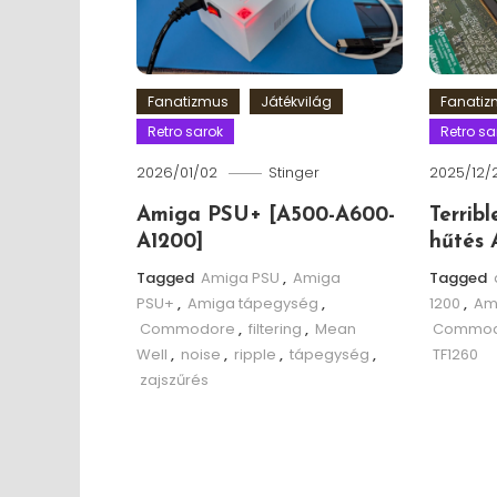
Fanatizmus
Játékvilág
Fanati
Retro sarok
Retro sa
2026/01/02
Stinger
2025/12/
Amiga PSU+ [A500-A600-
Terrib
A1200]
hűtés 
Tagged
Amiga PSU
,
Amiga
Tagged
PSU+
,
Amiga tápegység
,
1200
,
Am
Commodore
,
filtering
,
Mean
Commod
Well
,
noise
,
ripple
,
tápegység
,
TF1260
zajszűrés