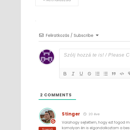
navigation
Feliratkozás / Subscribe
2
COMMENTS
Stinger
20 éve
Valahogy sejtettem, hogy ezt fogod 
komolyan én is elgondolkoztam a besz
Szerző