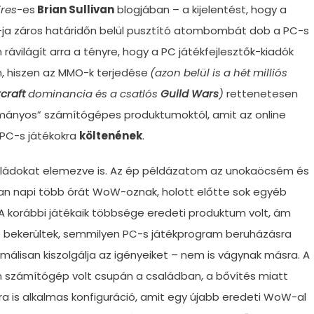
res
-es
Brian Sullivan
blogjában – a kijelentést, hogy a
-ja záros határidőn belül pusztító atombombát dob a PC-s
 rávilágít arra a tényre, hogy a PC játékfejlesztők-kiadók
ően, hiszen az MMO-k terjedése
(azon belül is a hét milliós
craft
dominancia és a csatlós
Guild Wars
)
rettenetesen
ományos” számítógépes produktumoktól, amit az online
 PC-s játékokra
költenének
.
aládokat elemezve is. Az ép példázatom az unokaöcsém és
van napi több órát WoW-oznak, holott előtte sok egyéb
 A korábbi játékaik többsége eredeti produktum volt, ám
be bekerültek, semmilyen PC-s játékprogram beruházásra
álisan kiszolgálja az igényeiket – nem is vágynak másra. A
n számítógép volt csupán a családban, a bővítés miatt
a is alkalmas konfiguráció, amit egy újabb eredeti WoW-al