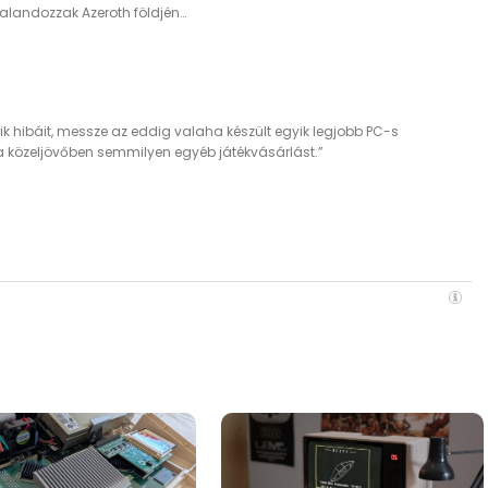
kalandozzak Azeroth földjén…
k hibáit, messze az eddig valaha készült egyik legjobb PC-s
a közeljövőben semmilyen egyéb játékvásárlást.”