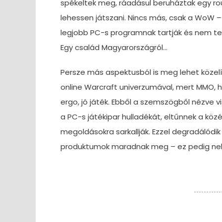
spékeltek meg, ráadásul beruháztak egy rout
lehessen játszani. Nincs más, csak a WoW – 
legjobb PC-s programnak tartják és nem te
Egy család Magyarországról…
Persze más aspektusból is meg lehet közelí
online Warcraft univerzumával, mert MMO, 
ergo, jó játék. Ebből a szemszögből nézve v
a PC-s játékipar hulladékát, eltűnnek a közé
megoldásokra sarkallják. Ezzel degradálódik
produktumok maradnak meg – ez pedig nekü