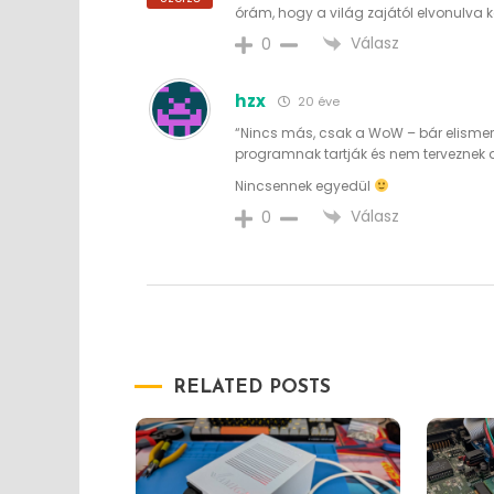
órám, hogy a világ zajától elvonulva 
Válasz
0
hzx
20 éve
“Nincs más, csak a WoW – bár elismeri
programnak tartják és nem terveznek 
Nincsennek egyedül
Válasz
0
RELATED POSTS