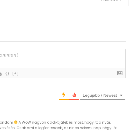
{}
[+]
Legújabb / Newest
mondani
A WoW nagyon addikt játék és most, hogy itt a nyár,
erzésén. Csak ami a legfontosabb, az nincs nekem: napi négy-öt