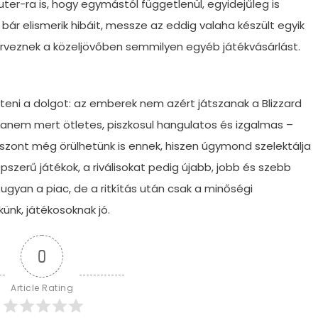
er-ra is, hogy egymástól függetlenül, egyidejűleg is
bár elismerik hibáit, messze az eddig valaha készült egyik
rveznek a közeljövőben semmilyen egyéb játékvásárlást.
teni a dolgot: az emberek nem azért játszanak a Blizzard
hanem mert ötletes, piszkosul hangulatos és izgalmas –
iszont még örülhetünk is ennek, hiszen úgymond szelektálja
pszerű játékok, a riválisokat pedig újabb, jobb és szebb
 ugyan a piac, de a ritkítás után csak a minőségi
nk, játékosoknak jó.
0
Article Rating