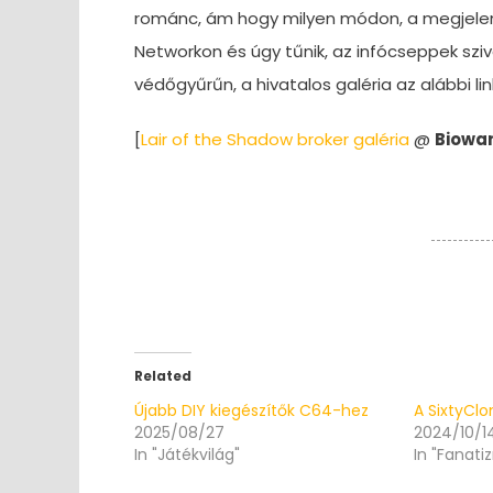
románc, ám hogy milyen módon, a megjelen
Networkon és úgy tűnik, az infócseppek sziv
védőgyűrűn, a hivatalos galéria az alábbi li
[
Lair of the Shadow broker galéria
@
Biowa
Related
Újabb DIY kiegészítők C64-hez
A SixtyClo
2025/08/27
2024/10/1
In "Játékvilág"
In "Fanati