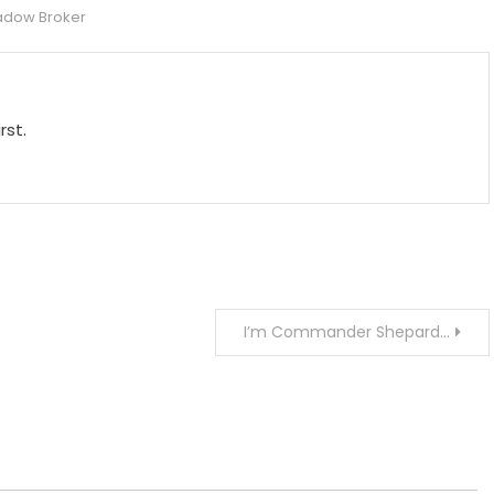
adow Broker
rst.
I’m Commander Shepard…