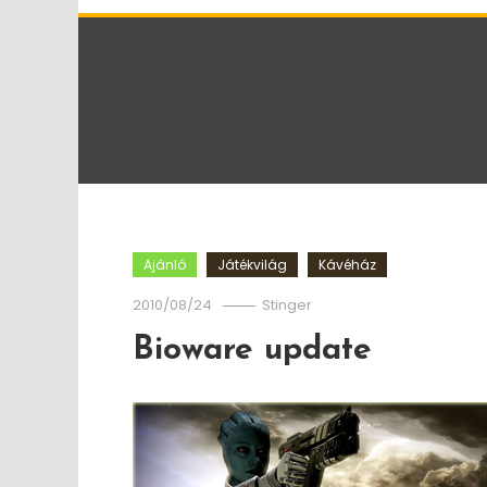
Ajánló
Játékvilág
Kávéház
2010/08/24
Stinger
Bioware update