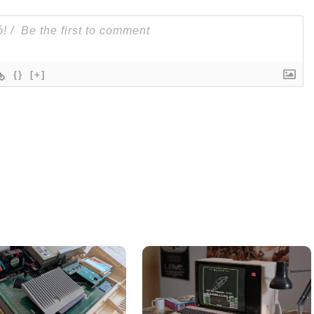
{}
[+]