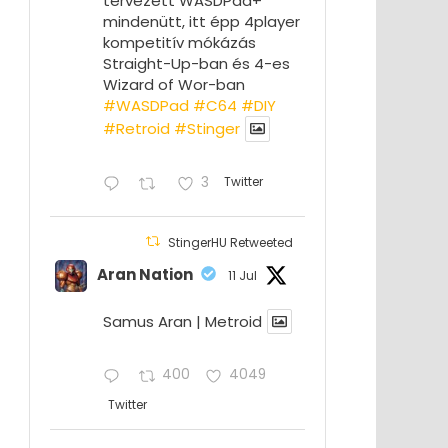
tervezett WASDPad+
mindenütt, itt épp 4player
kompetitív mókázás
Straight-Up-ban és 4-es
Wizard of Wor-ban
#WASDPad
#C64
#DIY
#Retroid
#Stinger
3
Twitter
StingerHU Retweeted
Aran Nation
11 Jul
Samus Aran | Metroid
400
4049
Twitter