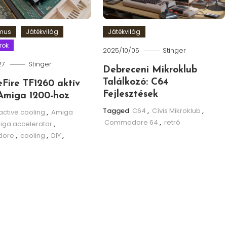
zmus
Játékvilág
Játékvilág
rok
2025/10/05
Stinger
27
Stinger
Debreceni Mikroklub
Találkozó: C64
leFire TF1260 aktív
Fejlesztések
Amiga 1200-hoz
Tagged
C64
,
Cívis Mikroklub
,
active cooling
,
Amiga
Commodore 64
,
retró
iga accelerator
,
ore
,
cooling
,
DIY
,