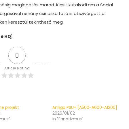
ésig meglepetés marad. Kicsit kutakodtam a Social
árgásával néhány csinoska fotó is átszivárgott a
nken keresztül tekinthető meg.
re HQ
]
0
Article Rating
ne projekt
Amiga PSU+ [A500-A600-A1200]
4
2026/01/02
zmus"
In "Fanatizmus"