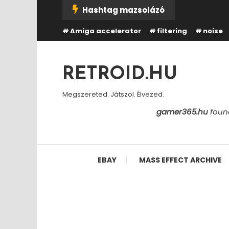
Skip
Hashtag mazsolázó
To
Amiga accelerator
filtering
noise
Content
RETROID.HU
Megszereted. Játszol. Élvezed.
gamer365.hu
found
EBAY
MASS EFFECT ARCHIVE