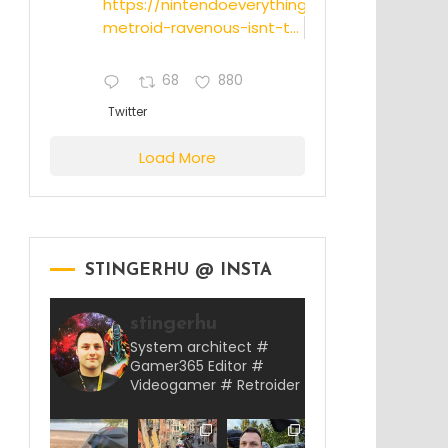
https://nintendoeverything.com/rumor-
metroid-ravenous-isnt-t...
68
880
Twitter
Load More
STINGERHU @ INSTA
stingerhu
System architect #
Gamer365 Editor #
Videogamer # Retroider