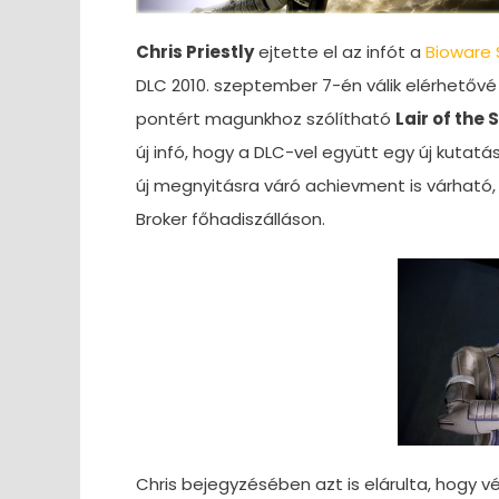
Chris Priestly
ejtette el az infót a
Bioware 
DLC 2010. szeptember 7-én válik elérhetőv
pontért magunkhoz szólítható
Lair of the
új infó, hogy a DLC-vel együtt egy új kutatá
új megnyitásra váró achievment is várható,
Broker főhadiszálláson.
Chris bejegyzésében azt is elárulta, hogy 