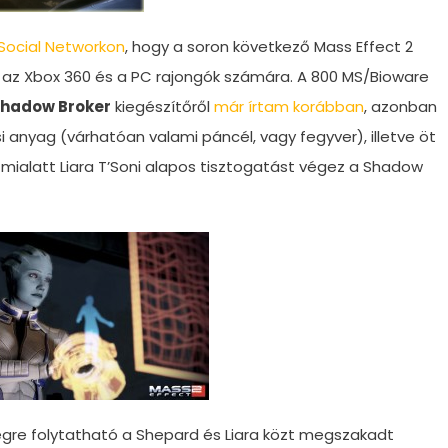
Social Networkon
, hogy a soron következő Mass Effect 2
é az Xbox 360 és a PC rajongók számára. A 800 MS/Bioware
 Shadow Broker
kiegészítőről
már írtam korábban
, azonban
si anyag (várhatóan valami páncél, vagy fegyver), illetve öt
 mialatt Liara T’Soni alapos tisztogatást végez a Shadow
végre folytatható a Shepard és Liara közt megszakadt