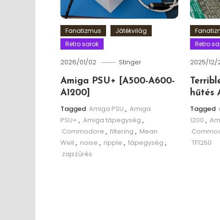
Fanatizmus
Játékvilág
Fanati
Retro sarok
Retro sa
2026/01/02
Stinger
2025/12/
Amiga PSU+ [A500-A600-
Terrib
A1200]
hűtés 
Tagged
Amiga PSU
,
Amiga
Tagged
PSU+
,
Amiga tápegység
,
1200
,
Am
Commodore
,
filtering
,
Mean
Commod
Well
,
noise
,
ripple
,
tápegység
,
TF1260
zajszűrés