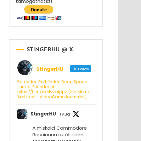
támogathatsz!
STINGERHU @ X
StingerHU
Follow
Retroider. Pathfinder. Deep Space
Junkie. Founder of
https://t.co/VkMyvx4ppz (Life Matrix:
Architect - VideoGameJournalist)
StingerHU
1 Aug
A miskolci Commodore
Reunionon az általam