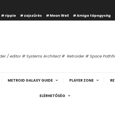
ripple
zajszűrés
Mean Well
Amiga tápegység
er / editor # Systems Architect # Retroider # Space Path
METROID GALAXY GUIDE
PLAYER ZONE
RE
ELÉRHETŐSÉG