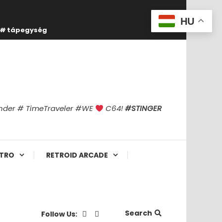
HU
tápegység
finder # TimeTraveler #WE
C64!
#STINGER
TRO
RETROID ARCADE
Search
Follow Us: