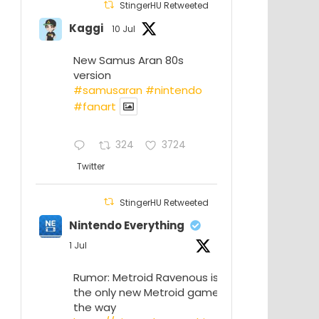
StingerHU Retweeted
Kaggi
10 Jul
New Samus Aran 80s
version
#samusaran
#nintendo
#fanartㅤㅤㅤㅤ
324
3724
Twitter
StingerHU Retweeted
Nintendo Everything
1 Jul
Rumor: Metroid Ravenous isn’t
the only new Metroid game on
the way