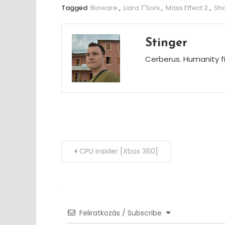
Tagged
Bioware
,
Liara T'Soni
,
Mass Effect 2
,
Sh
Stinger
Cerberus. Humanity fi
Post
CPU insider [Xbox 360]
navigation
Feliratkozás / Subscribe