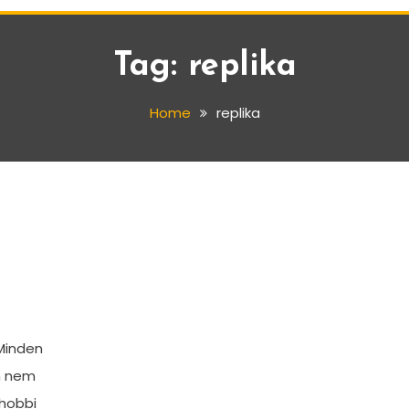
Tag:
replika
Home
replika
 Minden
n nem
 hobbi