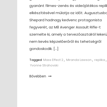
gyanánt filmes-zenés és videójátékos repli
elkészítésével múlatja az időt. Augusztusb
Shepard hadnagy kedvenc protagonista
fegyverét, az M8 Avenger Assault Rifle-t
szemelte ki, amely a tervezőasztalról lekerü
nem kevés képzelőerőről és tehetségről
gondoskodik. […]
Tagged
Mass Effect 2
,
Miranda Lawson
,
replika
,
Yvonne Strahovski
Bővebben