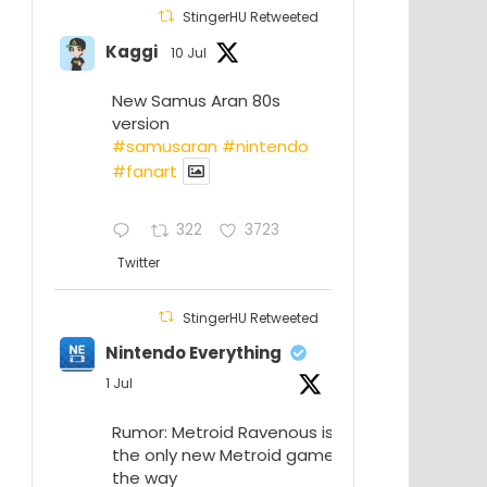
StingerHU Retweeted
Kaggi
10 Jul
New Samus Aran 80s
version
#samusaran
#nintendo
#fanartㅤㅤㅤㅤ
322
3723
Twitter
StingerHU Retweeted
Nintendo Everything
1 Jul
Rumor: Metroid Ravenous isn’t
the only new Metroid game on
the way