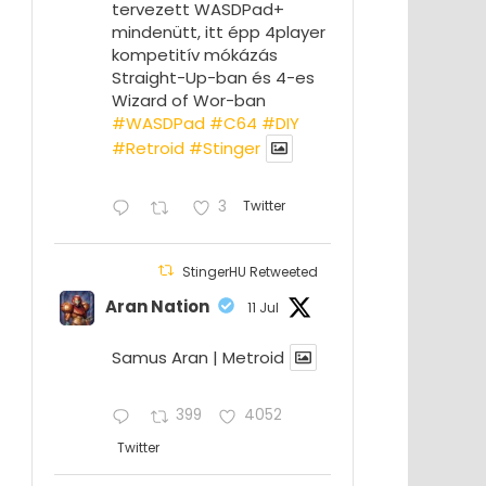
tervezett WASDPad+
mindenütt, itt épp 4player
kompetitív mókázás
Straight-Up-ban és 4-es
Wizard of Wor-ban
#WASDPad
#C64
#DIY
#Retroid
#Stinger
3
Twitter
StingerHU Retweeted
Aran Nation
11 Jul
Samus Aran | Metroid
399
4052
Twitter