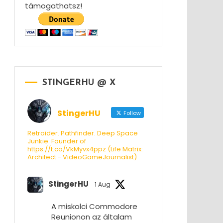
támogathatsz!
STINGERHU @ X
StingerHU
Follow
Retroider. Pathfinder. Deep Space
Junkie. Founder of
https://t.co/VkMyvx4ppz (Life Matrix:
Architect - VideoGameJournalist)
StingerHU
1 Aug
A miskolci Commodore
Reunionon az általam