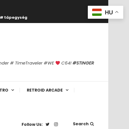
HU
tápegység
finder # TimeTraveler #WE
C64!
#STINGER
TRO
RETROID ARCADE
Search
Follow Us: