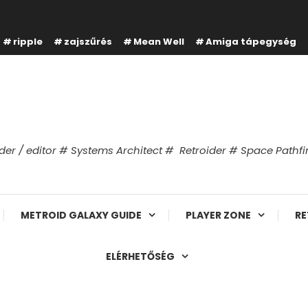
ripple
zajszűrés
Mean Well
Amiga tápegység
er / editor # Systems Architect # Retroider # Space Path
METROID GALAXY GUIDE
PLAYER ZONE
RE
ELÉRHETŐSÉG