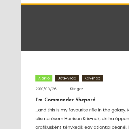
Ajánló
Játékvilág
Kávéház
2010/08/26
Stinger
I’m Commander Shepard…
…and this is my favourite rifle in the galaxy.
elismerésem Harrison Krix-nek, aki ha éppe
grafikusként ténykedik egy atlantai cégnél,