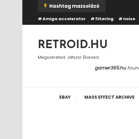
Skip
Hashtag mazsolázó
To
Amiga accelerator
filtering
noise
Content
RETROID.HU
Megszereted. Játszol. Élvezed.
gamer365.hu
found
EBAY
MASS EFFECT ARCHIVE