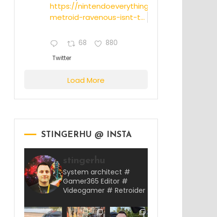
https://nintendoeverything.com/rumor-
metroid-ravenous-isnt-t...
68
880
Twitter
Load More
STINGERHU @ INSTA
stingerhu
System architect #
Gamer365 Editor #
Videogamer # Retroider