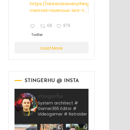
https://nintendoeverything.com/rumor-
metroid-ravenous-isnt-t...
68
879
Twitter
Load More
STINGERHU @ INSTA
stingerhu
System architect #
Gamer365 Editor #
Videogamer # Retroider