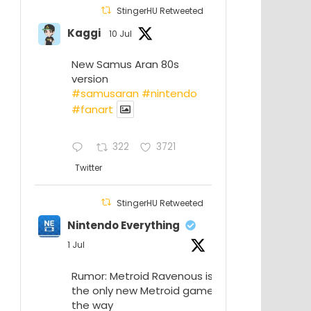
StingerHU Retweeted
Kaggi
10 Jul
New Samus Aran 80s
version
#samusaran
#nintendo
#fanartㅤㅤㅤㅤ
322
3721
Twitter
StingerHU Retweeted
Nintendo Everything
1 Jul
Rumor: Metroid Ravenous isn’t
the only new Metroid game on
the way