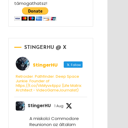
támogathatsz!
STINGERHU @ X
StingerHU
Follow
Retroider. Pathfinder. Deep Space
Junkie. Founder of
https://t.co/VkMyvx4ppz (Life Matrix:
Architect - VideoGameJournalist)
StingerHU
1 Aug
A miskolci Commodore
Reunionon az általam