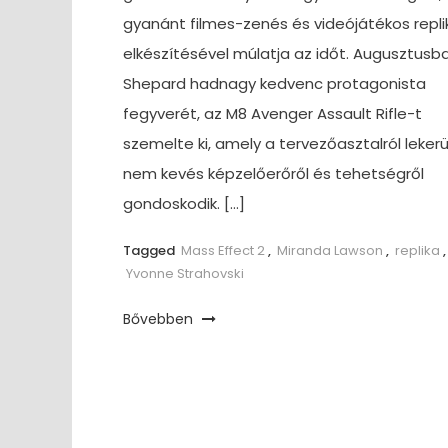
gyanánt filmes-zenés és videójátékos repli
elkészítésével múlatja az időt. Augusztusb
Shepard hadnagy kedvenc protagonista
fegyverét, az M8 Avenger Assault Rifle-t
szemelte ki, amely a tervezőasztalról lekerü
nem kevés képzelőerőről és tehetségről
gondoskodik. […]
Tagged
Mass Effect 2
,
Miranda Lawson
,
replika
,
Yvonne Strahovski
Bővebben