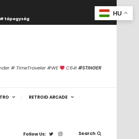
HU
tápegység
finder # TimeTraveler #WE
C64!
#STINGER
TRO
RETROID ARCADE
Search
Follow Us: