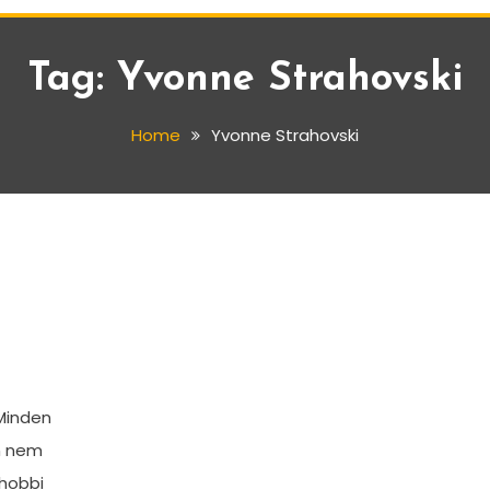
Tag:
Yvonne Strahovski
Home
Yvonne Strahovski
 Minden
n nem
 hobbi