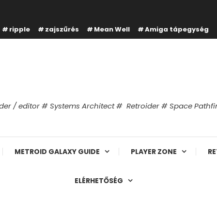
ripple
zajszűrés
Mean Well
Amiga tápegység
er / editor # Systems Architect # Retroider # Space Path
METROID GALAXY GUIDE
PLAYER ZONE
RE
ELÉRHETŐSÉG