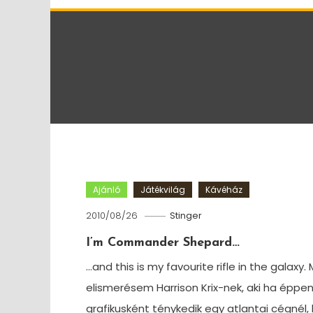
Ajánló
Játékvilág
Kávéház
2010/08/26
Stinger
I’m Commander Shepard…
…and this is my favourite rifle in the galaxy.
elismerésem Harrison Krix-nek, aki ha éppe
grafikusként ténykedik egy atlantai cégnél,