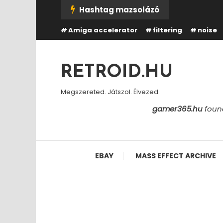
Skip
Hashtag mazsolázó
To
Amiga accelerator
filtering
noise
Content
RETROID.HU
Megszereted. Játszol. Élvezed.
gamer365.hu
found
EBAY
MASS EFFECT ARCHIVE