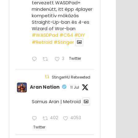
tervezett WASDPad+
mindenütt, itt épp 4player
kompetitív mókázás
Straight-Up-ban és 4-es
Wizard of Wor-ban
#WASDPad
#C64
#DIY
#Retroid
#Stinger
3
Twitter
StingerHU Retweeted
Aran Nation
11 Jul
Samus Aran | Metroid
402
4053
Twitter