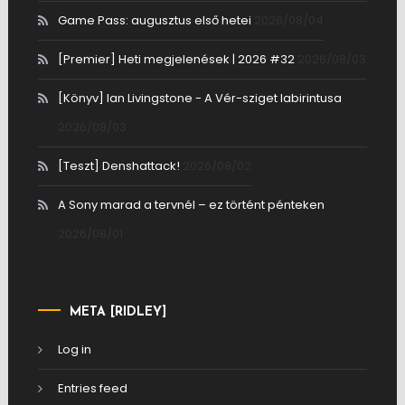
Game Pass: augusztus első hetei
2026/08/04
[Premier] Heti megjelenések | 2026 #32
2026/08/03
[Könyv] Ian Livingstone - A Vér-sziget labirintusa
2026/08/03
[Teszt] Denshattack!
2026/08/02
A Sony marad a tervnél – ez történt pénteken
2026/08/01
META [RIDLEY]
Log in
Entries feed