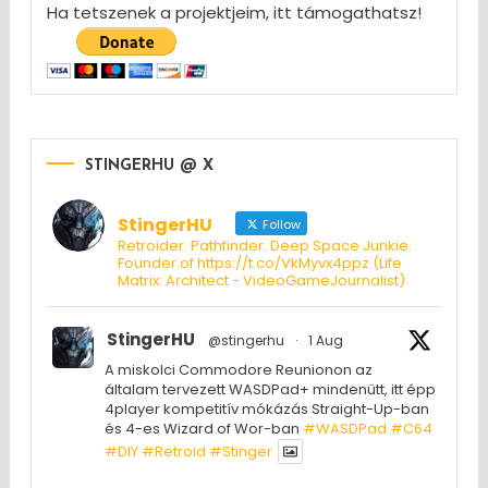
Ha tetszenek a projektjeim, itt támogathatsz!
STINGERHU @ X
StingerHU
Follow
Retroider. Pathfinder. Deep Space Junkie.
Founder of https://t.co/VkMyvx4ppz (Life
Matrix: Architect - VideoGameJournalist)
StingerHU
@stingerhu
·
1 Aug
A miskolci Commodore Reunionon az
általam tervezett WASDPad+ mindenütt, itt épp
4player kompetitív mókázás Straight-Up-ban
és 4-es Wizard of Wor-ban
#WASDPad
#C64
#DIY
#Retroid
#Stinger