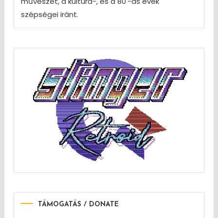
művészet, a kultúra-, és a 80'-as évek
szépségei iránt.
TÁMOGATÁS / DONATE