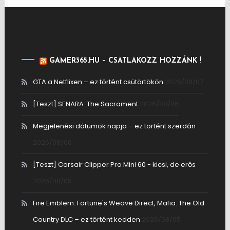
GAMER365.HU – CSATLAKOZZ HOZZÁNK !
GTA a Netflixen – ez történt csütörtökön
2026/08/07
[Teszt] SENARA: The Sacrament
2026/08/06
Megjelenési dátumok napja – ez történt szerdán
2026/08/06
[Teszt] Corsair Clipper Pro Mini 60 - kicsi, de erős
2026/08/05
Fire Emblem: Fortune's Weave Direct, Mafia: The Old
Country DLC – ez történt kedden
2026/08/05