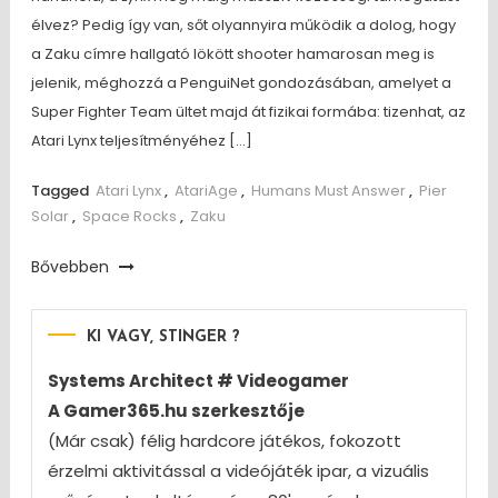
élvez? Pedig így van, sőt olyannyira működik a dolog, hogy
a Zaku címre hallgató lökött shooter hamarosan meg is
jelenik, méghozzá a PenguiNet gondozásában, amelyet a
Super Fighter Team ültet majd át fizikai formába: tizenhat, az
Atari Lynx teljesítményéhez […]
Tagged
Atari Lynx
,
AtariAge
,
Humans Must Answer
,
Pier
Solar
,
Space Rocks
,
Zaku
Bővebben
KI VAGY, STINGER ?
Systems Architect # Videogamer
A Gamer365.hu szerkesztője
(Már csak) félig hardcore játékos, fokozott
érzelmi aktivitással a videójáték ipar, a vizuális