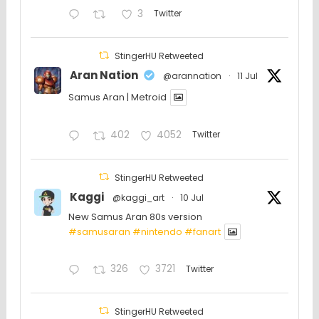
3
Twitter
StingerHU Retweeted
Aran Nation
@arannation
·
11 Jul
Samus Aran | Metroid
402
4052
Twitter
StingerHU Retweeted
Kaggi
@kaggi_art
·
10 Jul
New Samus Aran 80s version
#samusaran
#nintendo
#fanartㅤㅤㅤㅤ
326
3721
Twitter
StingerHU Retweeted