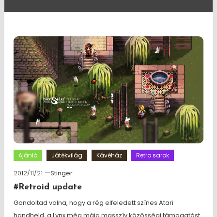
Ajánló
Játékvilág
Kávéház
Retro sarok
2012/11/21
Stinger
#Retroid update
Gondoltad volna, hogy a rég elfeledett színes Atari
handheld, a Lynx még máig masszív közösségi támogatást