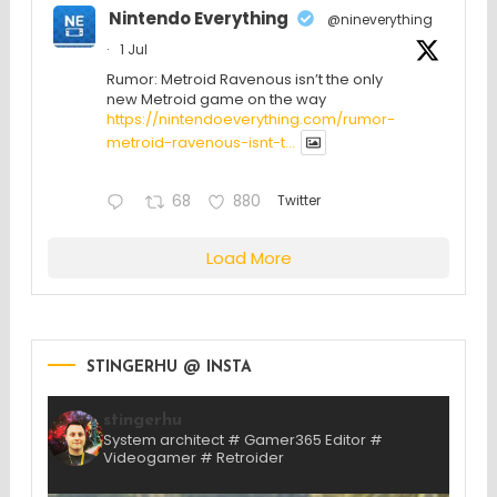
Nintendo Everything
@nineverything
·
1 Jul
Rumor: Metroid Ravenous isn’t the only
new Metroid game on the way
https://nintendoeverything.com/rumor-
metroid-ravenous-isnt-t...
68
880
Twitter
Load More
STINGERHU @ INSTA
stingerhu
System architect # Gamer365 Editor #
Videogamer # Retroider