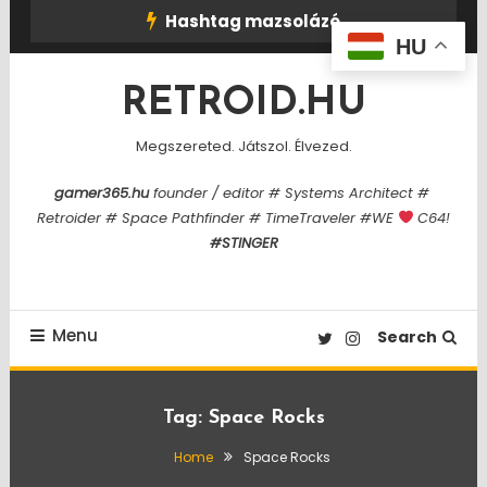
Skip
Hashtag mazsolázó
To
HU
Content
RETROID.HU
Megszereted. Játszol. Élvezed.
gamer365.hu
founder / editor # Systems Architect #
Retroider # Space Pathfinder # TimeTraveler #WE
C64!
#STINGER
Menu
Search
Tag:
Space Rocks
Home
Space Rocks