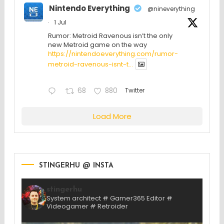
Nintendo Everything
@nineverything
·
1 Jul
Rumor: Metroid Ravenous isn’t the only
new Metroid game on the way
https://nintendoeverything.com/rumor-
metroid-ravenous-isnt-t...
68
880
Twitter
Load More
STINGERHU @ INSTA
stingerhu
System architect # Gamer365 Editor #
Videogamer # Retroider