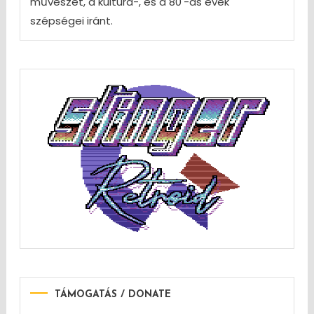
művészet, a kultúra-, és a 80'-as évek
szépségei iránt.
TÁMOGATÁS / DONATE