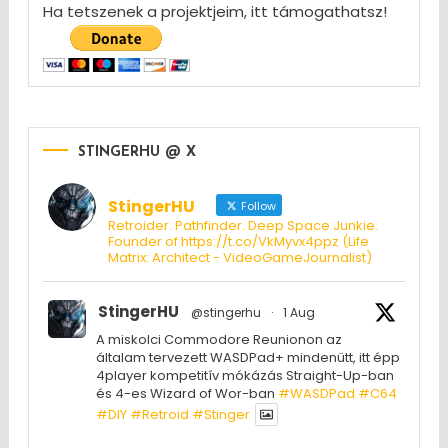
Ha tetszenek a projektjeim, itt támogathatsz!
STINGERHU @ X
StingerHU
Follow
Retroider. Pathfinder. Deep Space Junkie.
Founder of https://t.co/VkMyvx4ppz (Life
Matrix: Architect - VideoGameJournalist)
StingerHU
@stingerhu
·
1 Aug
A miskolci Commodore Reunionon az
általam tervezett WASDPad+ mindenütt, itt épp
4player kompetitív mókázás Straight-Up-ban
és 4-es Wizard of Wor-ban
#WASDPad
#C64
#DIY
#Retroid
#Stinger