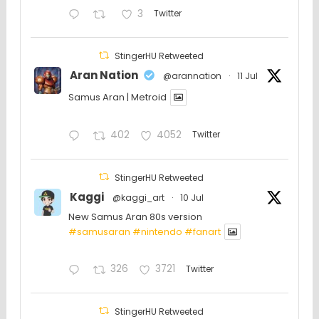
3
Twitter
StingerHU Retweeted
Aran Nation
@arannation
·
11 Jul
Samus Aran | Metroid
402
4052
Twitter
StingerHU Retweeted
Kaggi
@kaggi_art
·
10 Jul
New Samus Aran 80s version
#samusaran
#nintendo
#fanartㅤㅤㅤㅤ
326
3721
Twitter
StingerHU Retweeted