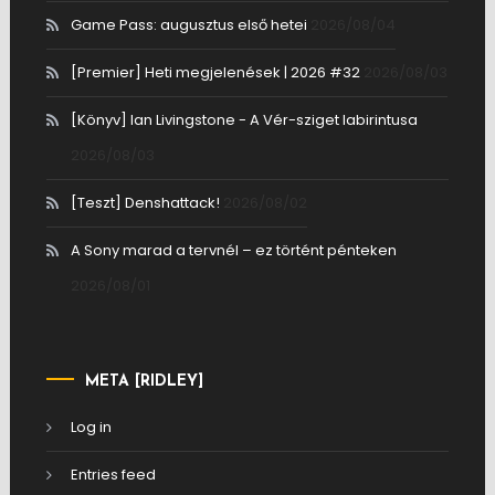
Game Pass: augusztus első hetei
2026/08/04
[Premier] Heti megjelenések | 2026 #32
2026/08/03
[Könyv] Ian Livingstone - A Vér-sziget labirintusa
2026/08/03
[Teszt] Denshattack!
2026/08/02
A Sony marad a tervnél – ez történt pénteken
2026/08/01
META [RIDLEY]
Log in
Entries feed