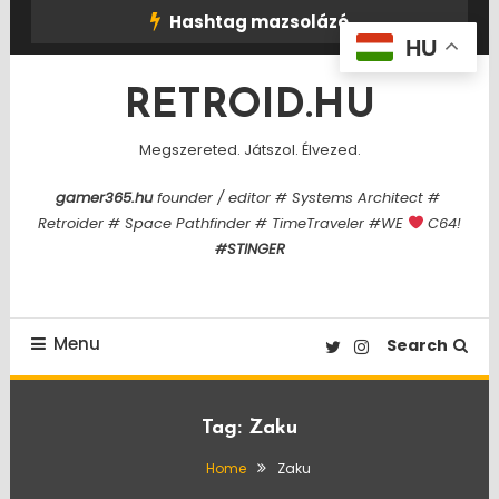
Skip
Hashtag mazsolázó
To
HU
Content
RETROID.HU
Megszereted. Játszol. Élvezed.
gamer365.hu
founder / editor # Systems Architect #
Retroider # Space Pathfinder # TimeTraveler #WE
C64!
#STINGER
Menu
Search
Tag:
Zaku
Home
Zaku