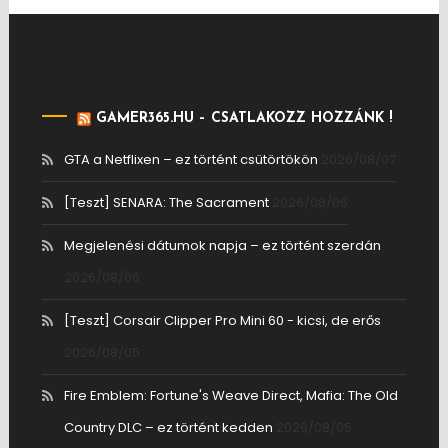
GAMER365.HU – CSATLAKOZZ HOZZÁNK !
GTA a Netflixen – ez történt csütörtökön
2026/08/07
[Teszt] SENARA: The Sacrament
2026/08/06
Megjelenési dátumok napja – ez történt szerdán
2026/08/06
[Teszt] Corsair Clipper Pro Mini 60 - kicsi, de erős
2026/08/05
Fire Emblem: Fortune's Weave Direct, Mafia: The Old
Country DLC – ez történt kedden
2026/08/05