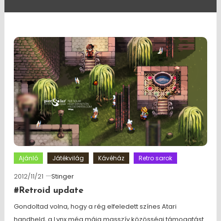
Ajánló
Játékvilág
Kávéház
Retro sarok
2012/11/21
Stinger
#Retroid update
Gondoltad volna, hogy a rég elfeledett színes Atari
handheld, a Lynx még máig masszív közösségi támogatást