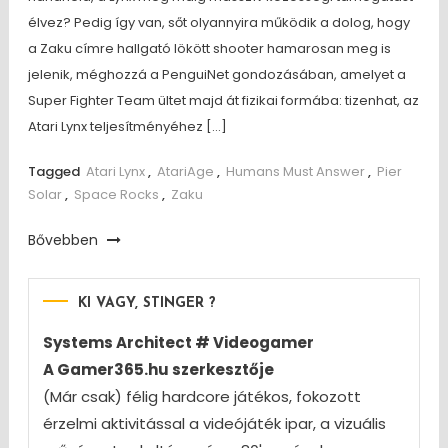
élvez? Pedig így van, sőt olyannyira működik a dolog, hogy
a Zaku címre hallgató lökött shooter hamarosan meg is
jelenik, méghozzá a PenguiNet gondozásában, amelyet a
Super Fighter Team ültet majd át fizikai formába: tizenhat, az
Atari Lynx teljesítményéhez […]
Tagged
Atari Lynx
,
AtariAge
,
Humans Must Answer
,
Pier
Solar
,
Space Rocks
,
Zaku
Bővebben
KI VAGY, STINGER ?
Systems Architect # Videogamer
A Gamer365.hu szerkesztője
(Már csak) félig hardcore játékos, fokozott
érzelmi aktivitással a videójáték ipar, a vizuális