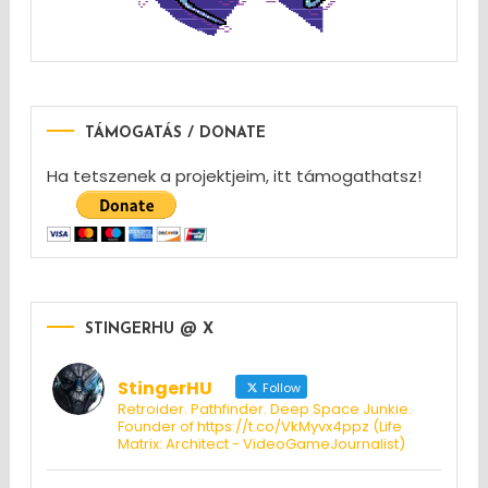
TÁMOGATÁS / DONATE
Ha tetszenek a projektjeim, itt támogathatsz!
STINGERHU @ X
StingerHU
Follow
Retroider. Pathfinder. Deep Space Junkie.
Founder of https://t.co/VkMyvx4ppz (Life
Matrix: Architect - VideoGameJournalist)