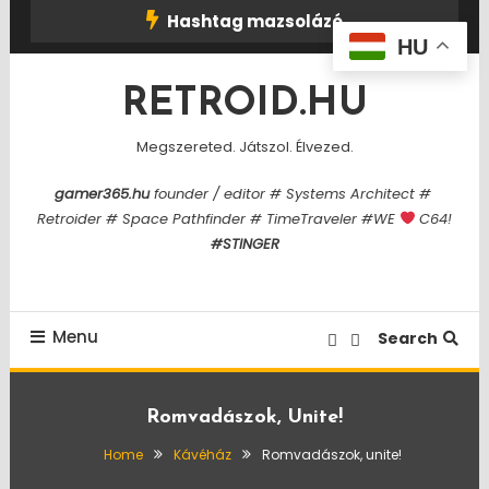
Skip
Hashtag mazsolázó
To
HU
Content
RETROID.HU
Megszereted. Játszol. Élvezed.
gamer365.hu
founder / editor # Systems Architect #
Retroider # Space Pathfinder # TimeTraveler #WE
C64!
#STINGER
Menu
Search
Romvadászok, Unite!
Home
Kávéház
Romvadászok, unite!