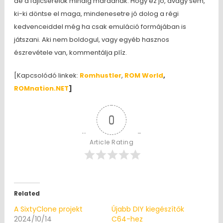
de a fájlcserélők mindig maradnak. Hogy ez jó, avagy sem,
ki-ki döntse el maga, mindenesetre jó dolog a régi
kedvenceiddel még ha csak emuláció formájában is
játszani. Aki nem boldogul, vagy egyéb hasznos
észrevétele van, kommentálja plíz.
[Kapcsolódó linkek:
Romhustler
,
ROM World
,
ROMnation.NET
]
0
Article Rating
Related
A SixtyClone projekt
Újabb DIY kiegészítők
2024/10/14
C64-hez