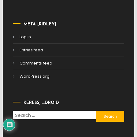
META [RIDLEY]
Log in
Entries feed
Comments feed
WordPress.org
KERESS, …DROID
Search
for: