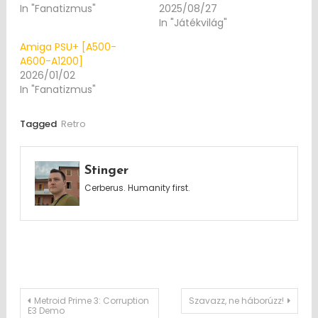
In "Fanatizmus"
2025/08/27
In "Játékvilág"
Amiga PSU+ [A500-
A600-A1200]
2026/01/02
In "Fanatizmus"
Tagged
Retro
Stinger
Cerberus. Humanity first.
Post
Metroid Prime 3: Corruption
Szavazz, ne háborúzz!
E3 Demo