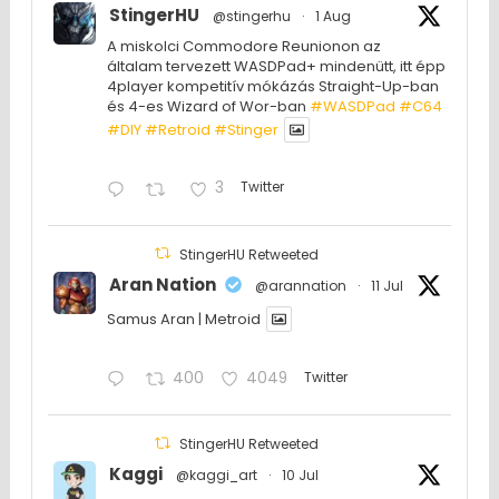
StingerHU
@stingerhu
·
1 Aug
A miskolci Commodore Reunionon az
általam tervezett WASDPad+ mindenütt, itt épp
4player kompetitív mókázás Straight-Up-ban
és 4-es Wizard of Wor-ban
#WASDPad
#C64
#DIY
#Retroid
#Stinger
3
Twitter
StingerHU Retweeted
Aran Nation
@arannation
·
11 Jul
Samus Aran | Metroid
400
4049
Twitter
StingerHU Retweeted
Kaggi
@kaggi_art
·
10 Jul