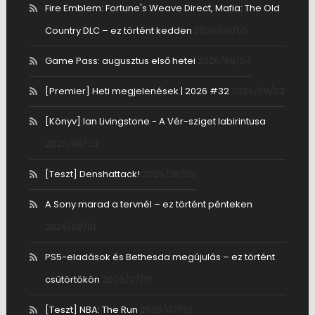
Fire Emblem: Fortune's Weave Direct, Mafia: The Old
Country DLC – ez történt kedden
2026/08/05
Game Pass: augusztus első hetei
2026/08/04
[Premier] Heti megjelenések | 2026 #32
2026/08/03
[Könyv] Ian Livingstone - A Vér-sziget labirintusa
2026/08/03
[Teszt] Denshattack!
2026/08/02
A Sony marad a tervnél – ez történt pénteken
2026/08/01
PS5-eladások és Bethesda megújulás – ez történt
csütörtökön
2026/07/31
[Teszt] NBA: The Run
2026/07/30