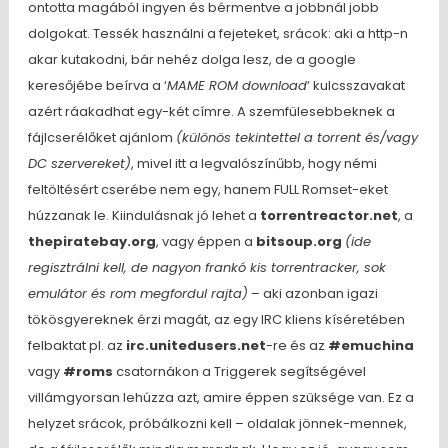
ontotta magából ingyen és bérmentve a jobbnál jobb
dolgokat. Tessék használni a fejeteket, srácok: aki a http-n
akar kutakodni, bár nehéz dolga lesz, de a google
keresőjébe beírva a ‘
MAME ROM download
‘ kulcsszavakat
azért ráakadhat egy-két címre. A szemfülesebbeknek a
fájlcserélőket ajánlom
(különös tekintettel a torrent és/vagy
DC szervereket)
, mivel itt a legvalószínűbb, hogy némi
feltöltésért cserébe nem egy, hanem FULL Romset-eket
húzzanak le. Kiindulásnak jó lehet a
torrentreactor.net
, a
thepiratebay.org
, vagy éppen a
bitsoup.org
(ide
regisztrálni kell, de nagyon frankó kis torrentracker, sok
emulátor és rom megfordul rajta)
– aki azonban igazi
tökösgyereknek érzi magát, az egy IRC kliens kíséretében
felbaktat pl. az
irc.unitedusers.net
-re és az
#emuchina
vagy
#roms
csatornákon a Triggerek segítségével
villámgyorsan lehúzza azt, amire éppen szüksége van. Ez a
helyzet srácok, próbálkozni kell – oldalak jönnek-mennek,