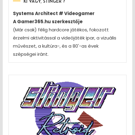
KI VAGY, STINGER ?
Systems Architect # Videogamer
A Gamer365.hu szerkesztője
(Már csak) félig hardcore játékos, fokozott
érzelmi aktivitással a videójáték ipar, a vizuális
művészet, a kultúra-, és a 80'-as évek
szépségei iránt.