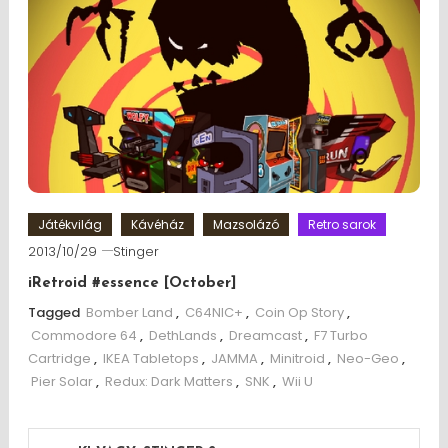
Játékvilág
Kávéház
Mazsolázó
Retro sarok
2013/10/29
Stinger
iRetroid #essence [October]
Tagged
Bomber Land
,
C64NIC+
,
Coin Op Story
,
Commodore 64
,
DethLands
,
Dreamcast
,
F7 Turbo
Cartridge
,
IKEA Tabletops
,
JAMMA
,
Minitroid
,
Neo-Geo
,
Pier Solar
,
Redux: Dark Matters
,
SNK
,
Wii U