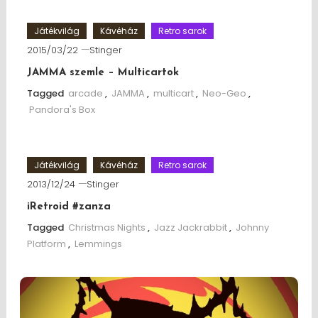
Játékvilág
Kávéház
Retro sarok
2015/03/22
Stinger
JAMMA szemle – Multicartok
Tagged
arcade
,
JAMMA
,
multicart
,
Neo-Geo
,
Pandora's Box
Játékvilág
Kávéház
Retro sarok
2013/12/24
Stinger
iRetroid #zanza
Tagged
Christmas Nights
,
Jazz Jackrabbit
,
Johnny
Platform
,
Lemmings