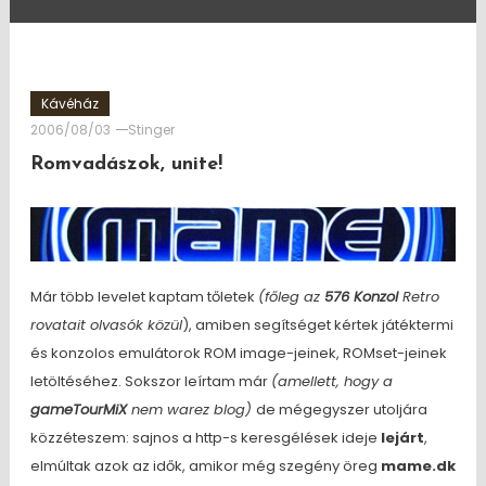
Kávéház
2006/08/03
Stinger
Romvadászok, unite!
Már több levelet kaptam tőletek
(főleg az
576 Konzol
Retro
rovatait olvasók közül
), amiben segítséget kértek játéktermi
és konzolos emulátorok ROM image-jeinek, ROMset-jeinek
letöltéséhez. Sokszor leírtam már
(amellett, hogy a
gameTourMiX
nem warez blog)
de mégegyszer utoljára
közzéteszem: sajnos a http-s keresgélések ideje
lejárt
,
elmúltak azok az idők, amikor még szegény öreg
mame.dk