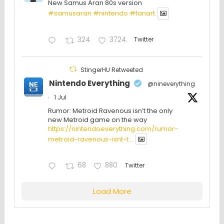
New Samus Aran 80s version
#samusaran
#nintendo
#fanartㅤㅤㅤㅤ
324
3724
Twitter
StingerHU Retweeted
Nintendo Everything
@nineverything
·
1 Jul
Rumor: Metroid Ravenous isn’t the only
new Metroid game on the way
https://nintendoeverything.com/rumor-
metroid-ravenous-isnt-t...
68
880
Twitter
Load More