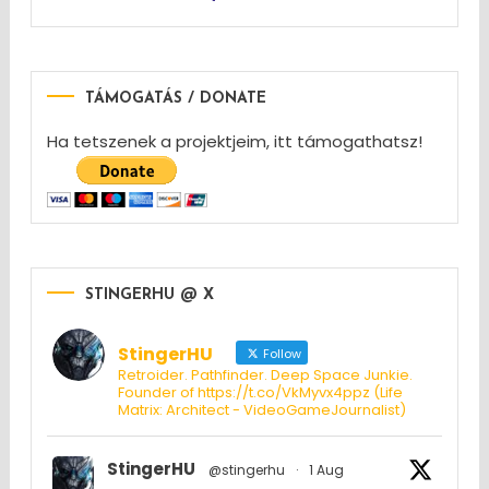
TÁMOGATÁS / DONATE
Ha tetszenek a projektjeim, itt támogathatsz!
STINGERHU @ X
StingerHU
Follow
Retroider. Pathfinder. Deep Space Junkie.
Founder of https://t.co/VkMyvx4ppz (Life
Matrix: Architect - VideoGameJournalist)
StingerHU
@stingerhu
·
1 Aug