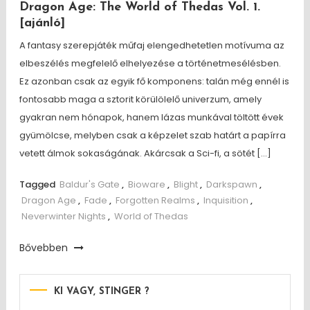
Dragon Age: The World of Thedas Vol. 1.
[ajánló]
A fantasy szerepjáték műfaj elengedhetetlen motívuma az
elbeszélés megfelelő elhelyezése a történetmesélésben.
Ez azonban csak az egyik fő komponens: talán még ennél is
fontosabb maga a sztorit körülölelő univerzum, amely
gyakran nem hónapok, hanem lázas munkával töltött évek
gyümölcse, melyben csak a képzelet szab határt a papírra
vetett álmok sokaságának. Akárcsak a Sci-fi, a sötét […]
Tagged
Baldur's Gate
,
Bioware
,
Blight
,
Darkspawn
,
Dragon Age
,
Fade
,
Forgotten Realms
,
Inquisition
,
Neverwinter Nights
,
World of Thedas
Bővebben
KI VAGY, STINGER ?