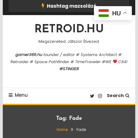
Skip
Hashtag mazsolázó
To
HU
Content
RETROID.HU
Megszereted. Játszol. Élvezed.
gamer365.hu
founder / editor # Systems Architect #
Retroider # Space Pathfinder # TimeTraveler #WE
C64!
#STINGER
Menu
Search
Tag:
Fade
Home
Fade