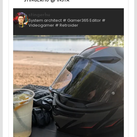
STINGERHU @ INSTA
stingerhu
System architect # Gamer365 Editor #
Videogamer # Retroider