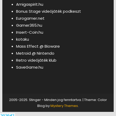
Amigaspirit.hu
Bonus Stage videójáték podkeszt
Eurogamer.net
Gamer365.hu
Insert-Coin.hu
kotaku
Mass Effect @ Bioware
Metroid @ Nintendo
Retro videójáték klub
SaveGame.hu
2005-2025. Stinger - Minden jog fenntartva.
|
Theme: Color
Blog by
Mystery Themes
.