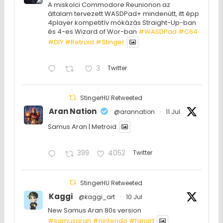
A miskolci Commodore Reunionon az
általam tervezett WASDPad+ mindenütt, itt épp
4player kompetitív mókázás Straight-Up-ban
és 4-es Wizard of Wor-ban
#WASDPad
#C64
#DIY
#Retroid
#Stinger
3
Twitter
StingerHU Retweeted
Aran Nation
@arannation
·
11 Jul
Samus Aran | Metroid
399
4052
Twitter
StingerHU Retweeted
Kaggi
@kaggi_art
·
10 Jul
New Samus Aran 80s version
#samusaran
#nintendo
#fanartㅤㅤㅤㅤ