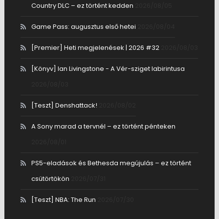
Country DLC – ez történt kedden
2026/08/05
Game Pass: augusztus első hetei
2026/08/04
[Premier] Heti megjelenések | 2026 #32
2026/08/03
[Könyv] Ian Livingstone - A Vér-sziget labirintusa
2026/08/03
[Teszt] Denshattack!
2026/08/02
A Sony marad a tervnél – ez történt pénteken
2026/08/01
PS5-eladások és Bethesda megújulás – ez történt
csütörtökön
2026/07/31
[Teszt] NBA: The Run
2026/07/30