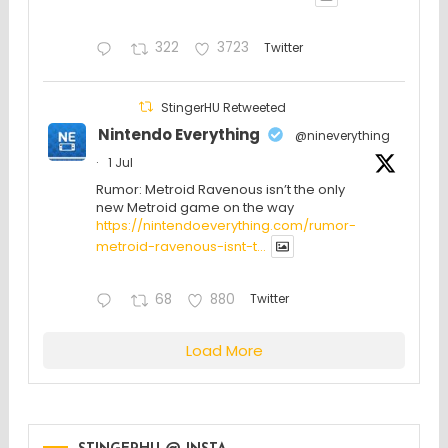
322
3723
Twitter
StingerHU Retweeted
Nintendo Everything
@nineverything
·
1 Jul
Rumor: Metroid Ravenous isn’t the only
new Metroid game on the way
https://nintendoeverything.com/rumor-
metroid-ravenous-isnt-t...
68
880
Twitter
Load More