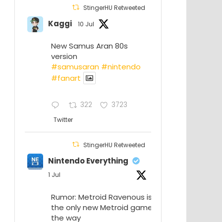
StingerHU Retweeted
Kaggi
10 Jul
New Samus Aran 80s
version
#samusaran
#nintendo
#fanartㅤㅤㅤㅤ
322
3723
Twitter
StingerHU Retweeted
Nintendo Everything
1 Jul
Rumor: Metroid Ravenous isn’t
the only new Metroid game on
the way