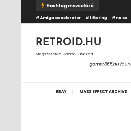
Skip
Hashtag mazsolázó
To
Amiga accelerator
filtering
noise
Content
RETROID.HU
Megszereted. Játszol. Élvezed.
gamer365.hu
found
EBAY
MASS EFFECT ARCHIVE