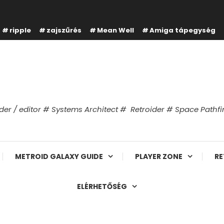
ripple
zajszűrés
Mean Well
Amiga tápegység
er / editor # Systems Architect # Retroider # Space Path
METROID GALAXY GUIDE
PLAYER ZONE
RE
ELÉRHETŐSÉG