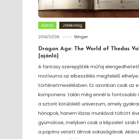
Ajánló
Játékvilág
2014/01/08
Stinger
Dragon Age: The World of Thedas Vol.
[ajánló]
A fantasy szerepjáték műfaj elengedhetet
motívuma az elbeszélés megfelelő elhelye
történetmesélésben. Ez azonban csak az eg
komponens: talán még ennél is fontosabb
a sztorit körülölelő univerzum, amely gyakr
hónapok, hanem lázas munkával töltött év
gyümölcse, melyben csak a képzelet szab 
a papírra vetett álmok sokaságának. Akárc