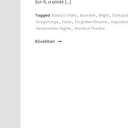
Sci-fi, a sötét […]
Tagged
Baldur's Gate
,
Bioware
,
Blight
,
Darksp
Dragon Age
,
Fade
,
Forgotten Realms
,
Inquisitio
Neverwinter Nights
,
World of Thedas
Bővebben