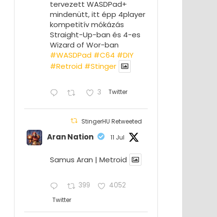
tervezett WASDPad+
mindenütt, itt épp 4player
kompetitív mókázás
Straight-Up-ban és 4-es
Wizard of Wor-ban
#WASDPad
#C64
#DIY
#Retroid
#Stinger
3
Twitter
StingerHU Retweeted
Aran Nation
11 Jul
Samus Aran | Metroid
399
4052
Twitter