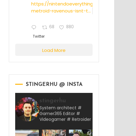
https://nintendoeverything.com/rumor-
metroid-ravenous-isnt-t...
68
880
Twitter
Load More
STINGERHU @ INSTA
stingerhu
System architect #
Gamer365 Editor #
Videogamer # Retroider