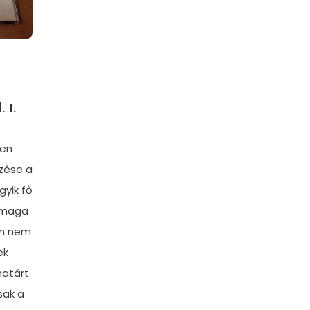
 1.
len
zése a
yik fő
 maga
an nem
ek
határt
sak a