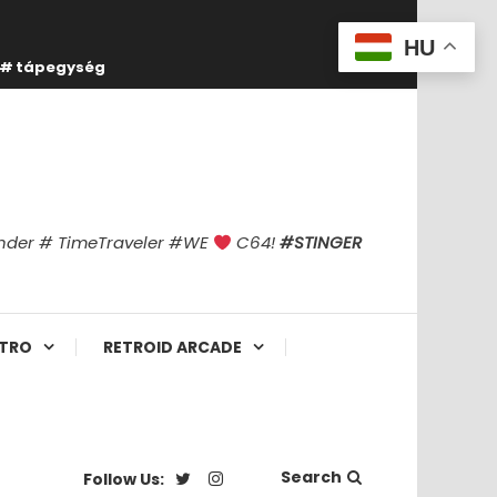
HU
tápegység
finder # TimeTraveler #WE
C64!
#STINGER
TRO
RETROID ARCADE
Search
Follow Us: