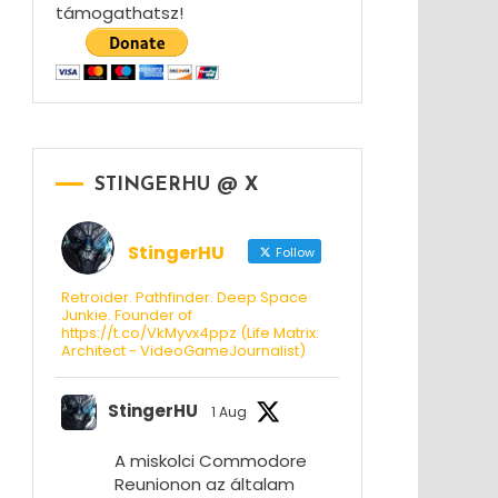
támogathatsz!
STINGERHU @ X
StingerHU
Follow
Retroider. Pathfinder. Deep Space
Junkie. Founder of
https://t.co/VkMyvx4ppz (Life Matrix:
Architect - VideoGameJournalist)
StingerHU
1 Aug
A miskolci Commodore
Reunionon az általam