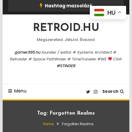
Skip
Hashtag mazsolázó
To
HU
Content
RETROID.HU
Megszereted. Játszol. Élvezed.
gamer365.hu
founder / editor # Systems Architect #
Retroider # Space Pathfinder # TimeTraveler #WE
C64!
#STINGER
Menu
Search
Tag:
Forgotten Realms
Home
Forgotten Realms