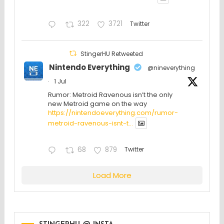
322
3721
Twitter
StingerHU Retweeted
Nintendo Everything
@nineverything
·
1 Jul
Rumor: Metroid Ravenous isn’t the only
new Metroid game on the way
https://nintendoeverything.com/rumor-
metroid-ravenous-isnt-t...
68
879
Twitter
Load More