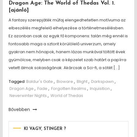
Dragon Age: The World of Thedas Vol. 1.
[ajánló]
A fantasy szerepjáték műfaj elengedhetetlen motívuma az
elbeszélés megfelelő elhelyezése a történetmesélésben.
Ez azonban csak az egyik fő komponens: talán még ennél is
fontosabb maga a sztorit körülölelő univerzum, amely
gyakran nem hónapok, hanem lázas munkával töltött évek
gyümölcse, melyben csak a képzelet szab határt a papírra
vetett álmok sokaságának. Akárcsak a Sci-fi, a sötét […]
Tagged
Baldur's Gate
,
Bioware
,
Blight
,
Darkspawn
,
Dragon Age
,
Fade
,
Forgotten Realms
,
Inquisition
,
Neverwinter Nights
,
World of Thedas
Bővebben
KI VAGY, STINGER ?