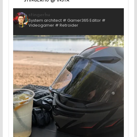
STINGERHU @ INSTA
stingerhu
System architect # Gamer365 Editor #
Videogamer # Retroider