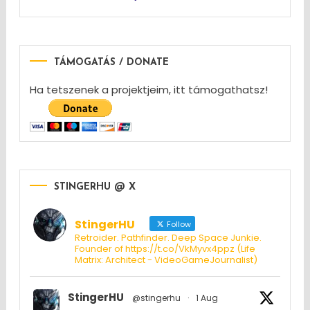
TÁMOGATÁS / DONATE
Ha tetszenek a projektjeim, itt támogathatsz!
STINGERHU @ X
StingerHU
Follow
Retroider. Pathfinder. Deep Space Junkie.
Founder of https://t.co/VkMyvx4ppz (Life
Matrix: Architect - VideoGameJournalist)
StingerHU
@stingerhu
·
1 Aug