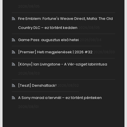
2026/08/05
Fire Emblem: Fortune's Weave Direct, Mafia: The Old
Country DLC – ez történt kedden
2026/08/05
Game Pass: augusztus első hetei
2026/08/04
[Premier] Heti megjelenések | 2026 #32
2026/08/03
[Könyv] Ian Livingstone - A Vér-sziget labirintusa
2026/08/03
[Teszt] Denshattack!
2026/08/02
A Sony marad a tervnél – ez történt pénteken
2026/08/01