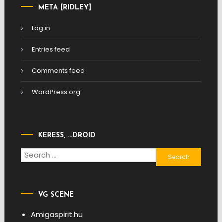
META [RIDLEY]
Log in
Entries feed
Comments feed
WordPress.org
KERESS, …DROID
Search
for:
VG SCENE
Amigaspirit.hu