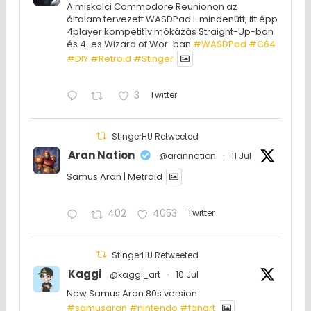
A miskolci Commodore Reunionon az
általam tervezett WASDPad+ mindenütt, itt épp
4player kompetitív mókázás Straight-Up-ban
és 4-es Wizard of Wor-ban
#WASDPad
#C64
#DIY
#Retroid
#Stinger
3
Twitter
StingerHU Retweeted
Aran Nation
@arannation
·
11 Jul
Samus Aran | Metroid
402
4053
Twitter
StingerHU Retweeted
Kaggi
@kaggi_art
·
10 Jul
New Samus Aran 80s version
#samusaran
#nintendo
#fanartㅤㅤㅤㅤ