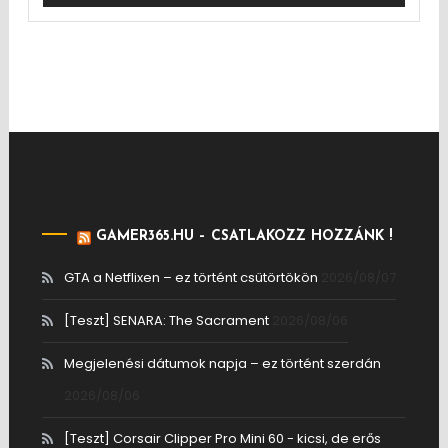
GAMER365.HU – CSATLAKOZZ HOZZÁNK !
GTA a Netflixen – ez történt csütörtökön
2026/08/07
[Teszt] SENARA: The Sacrament
2026/08/06
Megjelenési dátumok napja – ez történt szerdán
2026/08/06
[Teszt] Corsair Clipper Pro Mini 60 - kicsi, de erős