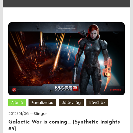
Ajánló
Fanatizmus
Játékvilág
Kávéház
2012/01/06
Stinger
Galactic War is coming… [Synthetic Insights
#3]