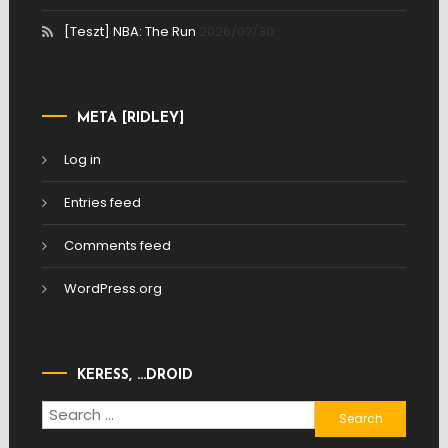
[Teszt] NBA: The Run
2026/07/30
META [RIDLEY]
Log in
Entries feed
Comments feed
WordPress.org
KERESS, …DROID
Search
for: