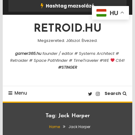
Skip
Hashtag mazsolázó
To
HU
Content
RETROID.HU
Megszereted. Játszol. Élvezed.
gamer365.hu
founder / editor # Systems Architect #
Retroider # Space Pathfinder # TimeTraveler #WE
C64!
#STINGER
Menu
Search
Tag:
Jack Harper
Home
Jack Harper