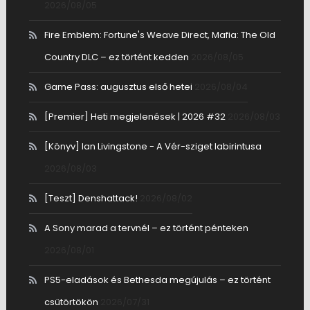
2026/08/05
Fire Emblem: Fortune's Weave Direct, Mafia: The Old
Country DLC – ez történt kedden
2026/08/05
Game Pass: augusztus első hetei
2026/08/04
[Premier] Heti megjelenések | 2026 #32
2026/08/03
[Könyv] Ian Livingstone - A Vér-sziget labirintusa
2026/08/03
[Teszt] Denshattack!
2026/08/02
A Sony marad a tervnél – ez történt pénteken
2026/08/01
PS5-eladások és Bethesda megújulás – ez történt
csütörtökön
2026/07/31