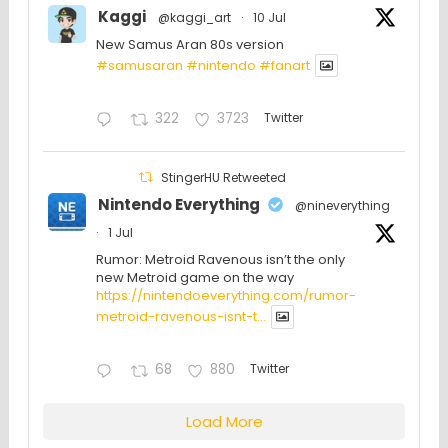
Kaggi
@kaggi_art
·
10 Jul
New Samus Aran 80s version
#samusaran
#nintendo
#fanartㅤㅤㅤㅤ
322
3723
Twitter
StingerHU Retweeted
Nintendo Everything
@nineverything
·
1 Jul
Rumor: Metroid Ravenous isn’t the only
new Metroid game on the way
https://nintendoeverything.com/rumor-
metroid-ravenous-isnt-t...
68
880
Twitter
Load More