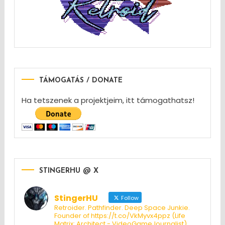
TÁMOGATÁS / DONATE
Ha tetszenek a projektjeim, itt támogathatsz!
STINGERHU @ X
StingerHU
Follow
Retroider. Pathfinder. Deep Space Junkie.
Founder of https://t.co/VkMyvx4ppz (Life
Matrix: Architect - VideoGameJournalist)