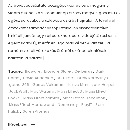
Az óévet búcsúztató pezsgőpukkanás és a megannyi
vidám pillanat közti örömünnep bizony magvas gondolatok
egész sorát ülteti a szívekbe az újév hajnalán. A tavalyról
átszökött számadások toplistáival és visszatekintőivel
tarkított január egy softcore-hardcore videójátékosban is
egész sornyi új, merőben izgalmas képet villant fel – a
reménnyel teli várakozás örömét az új bejelentések
hallatán, a parázs […]
Tagged
Bioware
,
Bioware Store
,
Cerberus
,
Dark
Horse
,
David Anderson
,
DC Direct
,
Drew Karpyshyn
,
gamer365
,
Garrus Vakarian
,
Illusive Man
,
Jack Harper
,
Jack Wall
,
Mac Walters
,
Mass Effect 3
,
Mass Effect
Books
,
Mass Effect comics
,
Mass Effect: Deception
,
Mass Effect: Homeworld
,
Normandy
,
PlayIT
,
Sam
Hulick
,
Saren Arterius
Bővebben