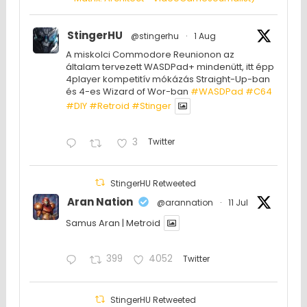
StingerHU
@stingerhu
·
1 Aug
A miskolci Commodore Reunionon az
általam tervezett WASDPad+ mindenütt, itt épp
4player kompetitív mókázás Straight-Up-ban
és 4-es Wizard of Wor-ban
#WASDPad
#C64
#DIY
#Retroid
#Stinger
3
Twitter
StingerHU Retweeted
Aran Nation
@arannation
·
11 Jul
Samus Aran | Metroid
399
4052
Twitter
StingerHU Retweeted