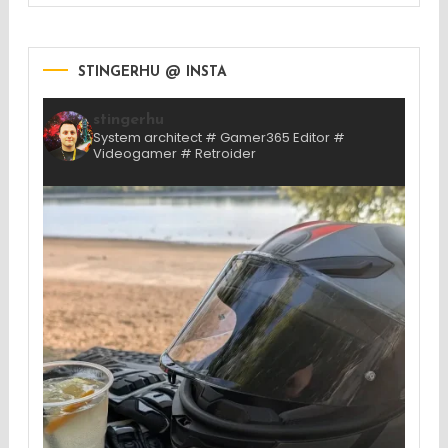
STINGERHU @ INSTA
stingerhu
System architect # Gamer365 Editor #
Videogamer # Retroider