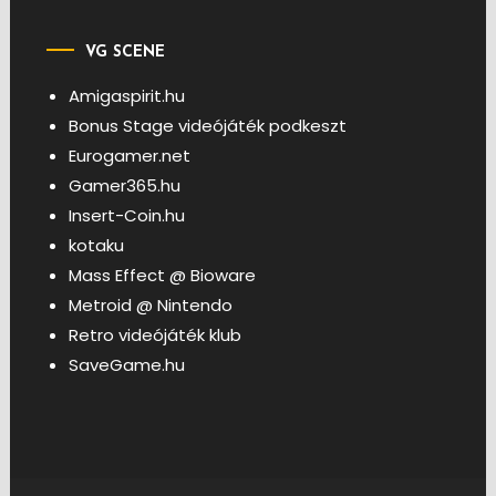
VG SCENE
Amigaspirit.hu
Bonus Stage videójáték podkeszt
Eurogamer.net
Gamer365.hu
Insert-Coin.hu
kotaku
Mass Effect @ Bioware
Metroid @ Nintendo
Retro videójáték klub
SaveGame.hu