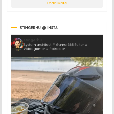
Load More
STINGERHU @ INSTA
stingerhu
System architect # Gamer365 Editor #
Videogamer # Retroider