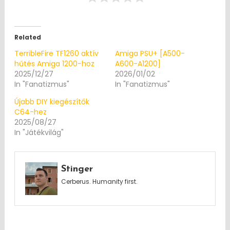
Related
TerribleFire TF1260 aktív
Amiga PSU+ [A500-
hűtés Amiga 1200-hoz
A600-A1200]
2025/12/27
2026/01/02
In "Fanatizmus"
In "Fanatizmus"
Újabb DIY kiegészítők
C64-hez
2025/08/27
In "Játékvilág"
Stinger
Cerberus. Humanity first.