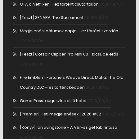
GTA a Netflixen – ez történt csütörtökön
2026/08/07
[Teszt] SENARA: The Sacrament
2026/08/06
Megjelenési dátumok napja – ez történt szerdán
2026/08/06
[Teszt] Corsair Clipper Pro Mini 60 - kicsi, de erős
2026/08/05
Fire Emblem: Fortune's Weave Direct, Mafia: The Old
Country DLC – ez történt kedden
2026/08/05
Game Pass: augusztus első hetei
2026/08/04
[Premier] Heti megjelenések | 2026 #32
2026/08/03
[Könyv] Ian Livingstone - A Vér-sziget labirintusa
2026/08/03