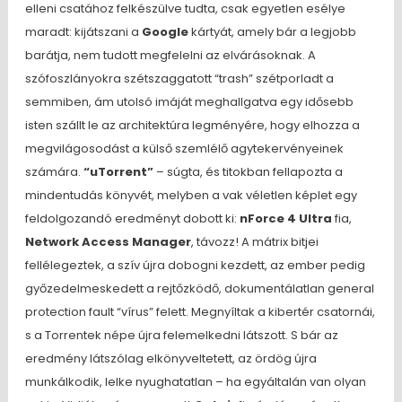
elleni csatához felkészülve tudta, csak egyetlen esélye
maradt: kijátszani a
Google
kártyát, amely bár a legjobb
barátja, nem tudott megfelelni az elvárásoknak. A
szófoszlányokra szétszaggatott “trash” szétporladt a
semmiben, ám utolsó imáját meghallgatva egy idősebb
isten szállt le az architektúra legményére, hogy elhozza a
megvilágosodást a külső szemlélő agytekervényeinek
számára.
“uTorrent”
– súgta, és titokban fellapozta a
mindentudás könyvét, melyben a vak véletlen képlet egy
feldolgozandó eredményt dobott ki:
nForce 4 Ultra
fia,
Network Access Manager
, távozz! A mátrix bitjei
fellélegeztek, a szív újra dobogni kezdett, az ember pedig
győzedelmeskedett a rejtőzködő, dokumentálatlan general
protection fault “vírus” felett. Megnyíltak a kibertér csatornái,
s a Torrentek népe újra felemelkedni látszott. S bár az
eredmény látszólag elkönyveltetett, az ördög újra
munkálkodik, lelke nyughatatlan – ha egyáltalán van olyan