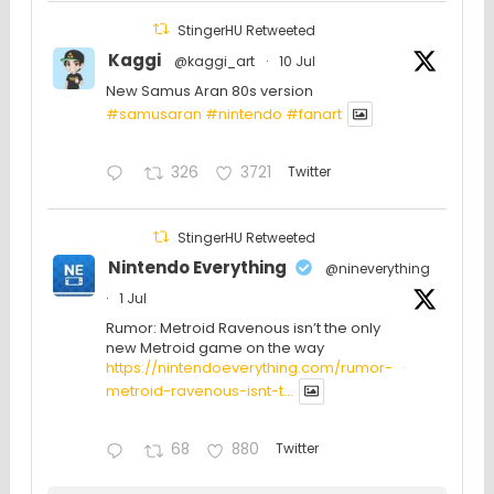
StingerHU Retweeted
Kaggi
@kaggi_art
·
10 Jul
New Samus Aran 80s version
#samusaran
#nintendo
#fanartㅤㅤㅤㅤ
326
3721
Twitter
StingerHU Retweeted
Nintendo Everything
@nineverything
·
1 Jul
Rumor: Metroid Ravenous isn’t the only
new Metroid game on the way
https://nintendoeverything.com/rumor-
metroid-ravenous-isnt-t...
68
880
Twitter