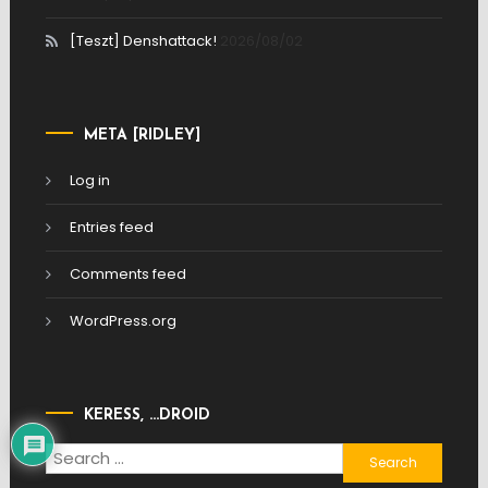
[Teszt] Denshattack!
2026/08/02
META [RIDLEY]
Log in
Entries feed
Comments feed
WordPress.org
KERESS, …DROID
Search
for: