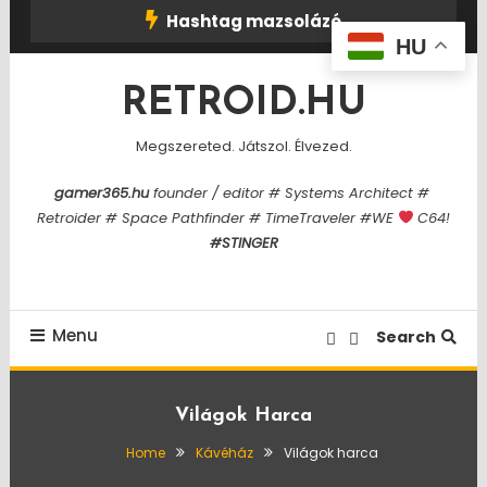
Skip
Hashtag mazsolázó
To
HU
Content
RETROID.HU
Megszereted. Játszol. Élvezed.
gamer365.hu
founder / editor # Systems Architect #
Retroider # Space Pathfinder # TimeTraveler #WE
C64!
#STINGER
Menu
Search
Világok Harca
Home
Kávéház
Világok harca