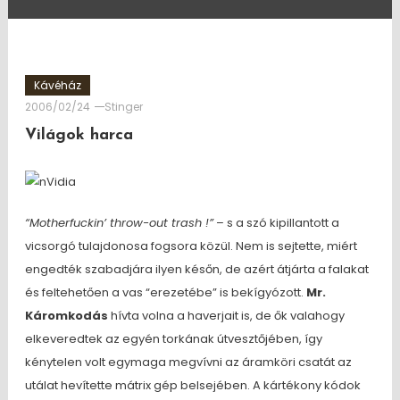
Kávéház
2006/02/24
Stinger
Világok harca
“Motherfuckin’ throw-out trash !”
– s a szó kipillantott a
vicsorgó tulajdonosa fogsora közül. Nem is sejtette, miért
engedték szabadjára ilyen későn, de azért átjárta a falakat
és feltehetően a vas “erezetébe” is bekígyózott.
Mr.
Káromkodás
hívta volna a haverjait is, de ők valahogy
elkeveredtek az egyén torkának útvesztőjében, így
kénytelen volt egymaga megvívni az áramköri csatát az
utálat hevítette mátrix gép belsejében. A kártékony kódok