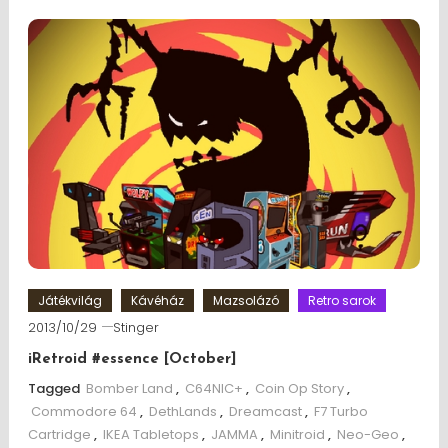
Játékvilág
Kávéház
Mazsolázó
Retro sarok
2013/10/29
Stinger
iRetroid #essence [October]
Tagged
Bomber Land
,
C64NIC+
,
Coin Op Story
,
Commodore 64
,
DethLands
,
Dreamcast
,
F7 Turbo
Cartridge
,
IKEA Tabletops
,
JAMMA
,
Minitroid
,
Neo-Geo
,