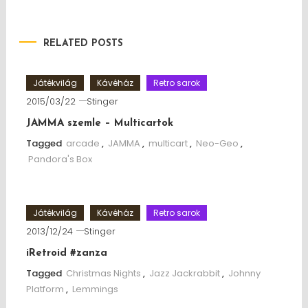
RELATED POSTS
Játékvilág
Kávéház
Retro sarok
2015/03/22
Stinger
JAMMA szemle – Multicartok
Tagged
arcade
,
JAMMA
,
multicart
,
Neo-Geo
,
Pandora's Box
Játékvilág
Kávéház
Retro sarok
2013/12/24
Stinger
iRetroid #zanza
Tagged
Christmas Nights
,
Jazz Jackrabbit
,
Johnny
Platform
,
Lemmings