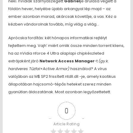
neki. nVidiák szárnyaszegett
Gabriel
je árulása végett a
földön hever, helyébe újabb arkangyal lép majd – az
ember azonban marad, akárcsak követője, a vas. Kéz a
kézben vándorolnak tovább, míg világ a világ…
Aprócska fordítás: két hónapos informatikai rejtélyt
fejtettem meg. Vajh’ miért omlik össze minden torrent kliens,
ha az nVidia nforce 4 Ultra alaplapi chipkészleted
extrájaként járó
Netw
ork Access Manager
-t
(gy.k.
hardveres Tűzfal+Active Armor)
használod? A vírus
valójában az M$ SP2 frissített ntdll.dll -je, amely kaotikus
állapotában hajcsomó-tépős heteket szerez minden
gyanútlan áldozatának. Most azonban legyőzettetett.
0
Article Rating