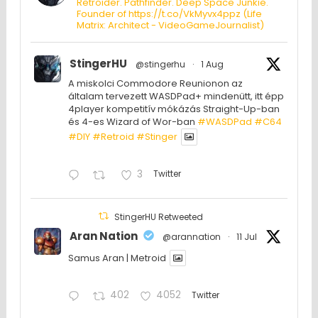
Retroider. Pathfinder. Deep Space Junkie.
Founder of https://t.co/VkMyvx4ppz (Life
Matrix: Architect - VideoGameJournalist)
StingerHU
@stingerhu
·
1 Aug
A miskolci Commodore Reunionon az
általam tervezett WASDPad+ mindenütt, itt épp
4player kompetitív mókázás Straight-Up-ban
és 4-es Wizard of Wor-ban
#WASDPad
#C64
#DIY
#Retroid
#Stinger
3
Twitter
StingerHU Retweeted
Aran Nation
@arannation
·
11 Jul
Samus Aran | Metroid
402
4052
Twitter