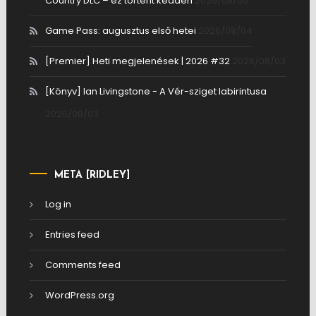
Country DLC – ez történt kedden
2026/08/05
Game Pass: augusztus első hetei
2026/08/04
[Premier] Heti megjelenések | 2026 #32
2026/08/03
[Könyv] Ian Livingstone - A Vér-sziget labirintusa
2026/08/03
META [RIDLEY]
Log in
Entries feed
Comments feed
WordPress.org