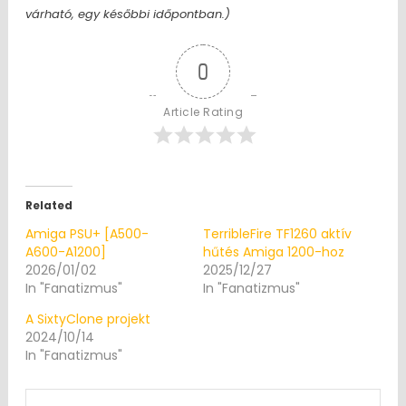
várható, egy későbbi időpontban.)
0
Article Rating
Related
Amiga PSU+ [A500-
TerribleFire TF1260 aktív
A600-A1200]
hűtés Amiga 1200-hoz
2026/01/02
2025/12/27
In "Fanatizmus"
In "Fanatizmus"
A SixtyClone projekt
2024/10/14
In "Fanatizmus"