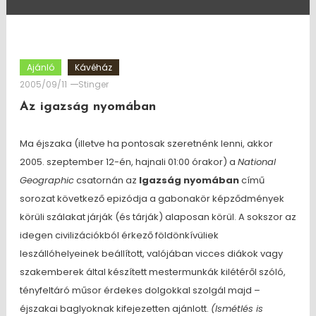
Ajánló
Kávéház
2005/09/11
Stinger
Az igazság nyomában
Ma éjszaka (illetve ha pontosak szeretnénk lenni, akkor
2005. szeptember 12-én, hajnali 01:00 órakor) a
National
Geographic
csatornán az
Igazság nyomában
című
sorozat következő epizódja a gabonakör képződmények
körüli szálakat járják (és tárják) alaposan körül. A sokszor az
idegen civilizációkból érkező földönkívüliek
leszállóhelyeinek beállított, valójában vicces diákok vagy
szakemberek által készített mestermunkák kilétéről szóló,
tényfeltáró műsor érdekes dolgokkal szolgál majd –
éjszakai baglyoknak kifejezetten ajánlott.
(Ismétlés is