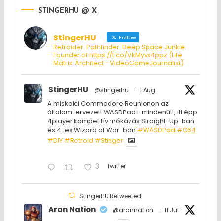
STINGERHU @ X
StingerHU
Follow
Retroider. Pathfinder. Deep Space Junkie.
Founder of https://t.co/VkMyvx4ppz (Life
Matrix: Architect - VideoGameJournalist)
StingerHU
@stingerhu
·
1 Aug
A miskolci Commodore Reunionon az
általam tervezett WASDPad+ mindenütt, itt épp
4player kompetitív mókázás Straight-Up-ban
és 4-es Wizard of Wor-ban
#WASDPad
#C64
#DIY
#Retroid
#Stinger
3
Twitter
StingerHU Retweeted
Aran Nation
@arannation
·
11 Jul