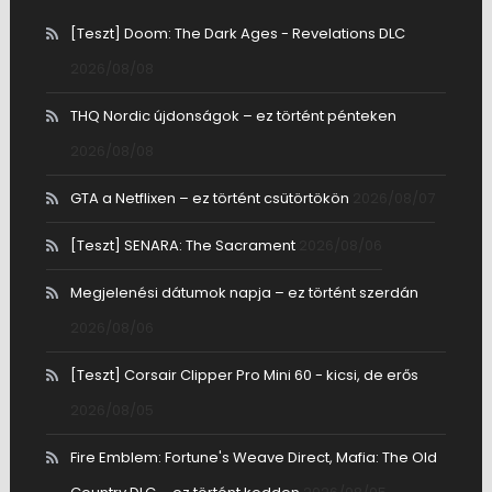
[Teszt] Doom: The Dark Ages - Revelations DLC
2026/08/08
THQ Nordic újdonságok – ez történt pénteken
2026/08/08
GTA a Netflixen – ez történt csütörtökön
2026/08/07
[Teszt] SENARA: The Sacrament
2026/08/06
Megjelenési dátumok napja – ez történt szerdán
2026/08/06
[Teszt] Corsair Clipper Pro Mini 60 - kicsi, de erős
2026/08/05
Fire Emblem: Fortune's Weave Direct, Mafia: The Old