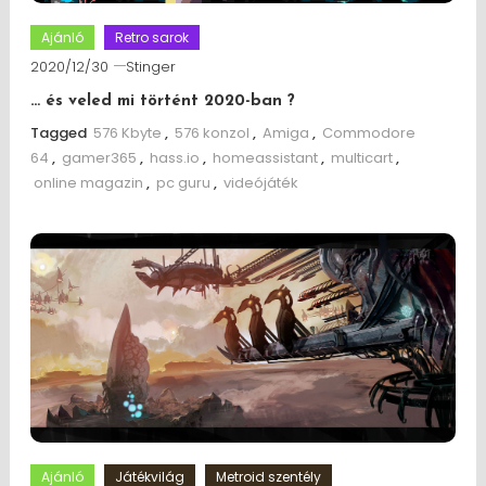
Ajánló
Retro sarok
2020/12/30
Stinger
… és veled mi történt 2020-ban ?
Tagged
576 Kbyte
,
576 konzol
,
Amiga
,
Commodore
64
,
gamer365
,
hass.io
,
homeassistant
,
multicart
,
online magazin
,
pc guru
,
videójáték
Ajánló
Játékvilág
Metroid szentély