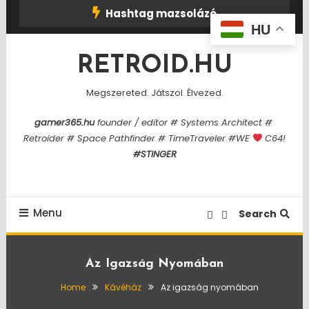
Skip
Hashtag mazsolázó
To
HU
Content
RETROID.HU
Megszereted. Játszol. Élvezed.
gamer365.hu
founder / editor # Systems Architect #
Retroider # Space Pathfinder # TimeTraveler #WE
C64!
#STINGER
Menu
Search
Az Igazság Nyomában
Home
Kávéház
Az igazság nyomában