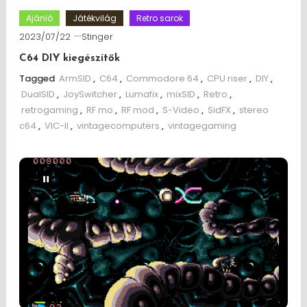
Ajánló
Játékvilág
Retro sarok
2023/07/22
Stinger
C64 DIY kiegészítők
Tagged
ArmSID
,
C64
,
Commodore 64
,
CPU riser
,
DIY
,
DualSID
,
JoySwitcher
,
Lumafix
,
mixSID
,
Retro
,
retrogaming
,
RF mo
,
RF mod
,
S-Video
,
SidFX
,
stereo
c64
,
VIC-II
,
vintagecomputers
,
vintagegaming