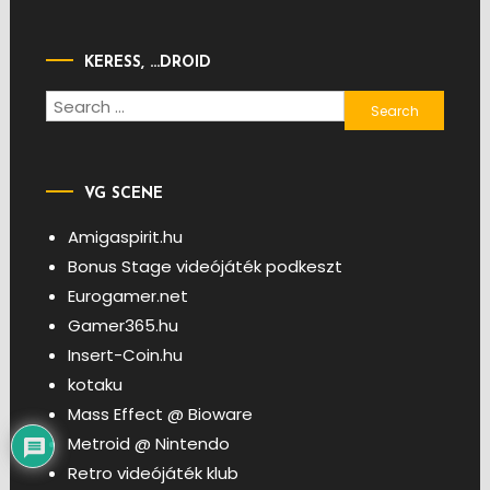
KERESS, …DROID
Search
for:
VG SCENE
Amigaspirit.hu
Bonus Stage videójáték podkeszt
Eurogamer.net
Gamer365.hu
Insert-Coin.hu
kotaku
Mass Effect @ Bioware
Metroid @ Nintendo
Retro videójáték klub