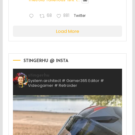
68
881
Twitter
Load More
STINGERHU @ INSTA
stingerhu
System architect # Gamer365 Editor #
Videogamer # Retroider