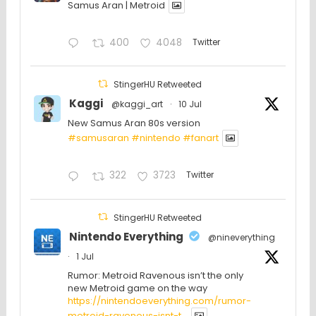
Samus Aran | Metroid
400
4048
Twitter
StingerHU Retweeted
Kaggi
@kaggi_art
·
10 Jul
New Samus Aran 80s version
#samusaran
#nintendo
#fanartㅤㅤㅤㅤ
322
3723
Twitter
StingerHU Retweeted
Nintendo Everything
@nineverything
·
1 Jul
Rumor: Metroid Ravenous isn’t the only
new Metroid game on the way
https://nintendoeverything.com/rumor-
metroid-ravenous-isnt-t...