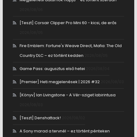
2026/08/06
[Teszt] Corsair Clipper Pro Mini 60 - kicsi, de erős
2026/08/05
Fire Emblem: Fortune's Weave Direct, Mafia: The Old
Country DLC – ez történt kedden
2026/08/05
Game Pass: augusztus első hetei
2026/08/04
[Premier] Heti megjelenések | 2026 #32
2026/08/03
[Könyv] Ian Livingstone - A Vér-sziget labirintusa
2026/08/03
[Teszt] Denshattack!
2026/08/02
A Sony marad a tervnél – ez történt pénteken