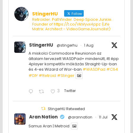
StingerHU
Follow
Retroider. Pathfinder. Deep Space Junkie.
Founder of https://t.co/VkMyvx4ppz (Life
Matrix: Architect - VideoGameJournalist)
StingerHU
@stingerhu
·
1 Aug
A miskolci Commodore Reunionon az
általam tervezett WASDPad+ mindenütt, itt épp
4player kompetitív mókázás Straight-Up-ban
és 4-es Wizard of Wor-ban
#WASDPad
#C64
#DIY
#Retroid
#Stinger
3
Twitter
StingerHU Retweeted
Aran Nation
@arannation
·
11 Jul
Samus Aran | Metroid