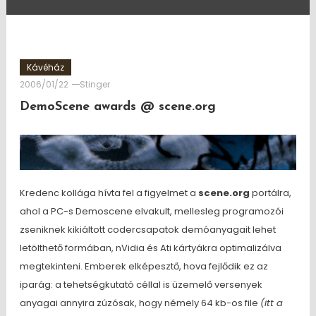
Kávéház
2006/01/22
Stinger
DemoScene awards @ scene.org
Kredenc kollága hívta fel a figyelmet a
scene.org
portálra,
ahol a PC-s Demoscene elvakult, mellesleg programozói
zseniknek kikiáltott codercsapatok demóanyagait lehet
letölthető formában, nVidia és Ati kártyákra optimalizálva
megtekinteni. Emberek elképesztő, hova fejlődik ez az
iparág: a tehetségkutató céllal is üzemelő versenyek
anyagai annyira zúzósak, hogy némely 64 kb-os file
(itt a