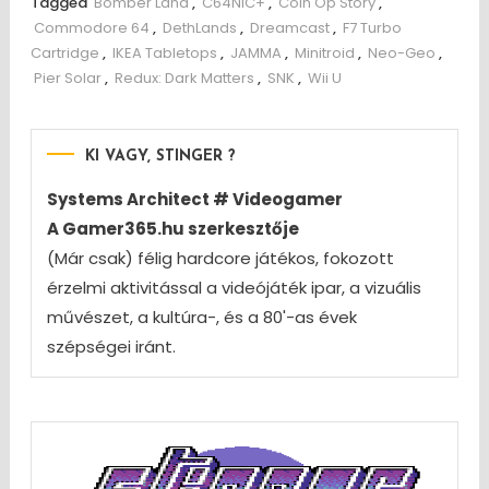
Tagged
Bomber Land
,
C64NIC+
,
Coin Op Story
,
Commodore 64
,
DethLands
,
Dreamcast
,
F7 Turbo
Cartridge
,
IKEA Tabletops
,
JAMMA
,
Minitroid
,
Neo-Geo
,
Pier Solar
,
Redux: Dark Matters
,
SNK
,
Wii U
KI VAGY, STINGER ?
Systems Architect # Videogamer
A Gamer365.hu szerkesztője
(Már csak) félig hardcore játékos, fokozott
érzelmi aktivitással a videójáték ipar, a vizuális
művészet, a kultúra-, és a 80'-as évek
szépségei iránt.