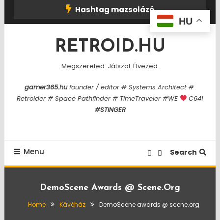
Skip
Hashtag mazsolázó
To
HU
Content
RETROID.HU
Megszereted. Játszol. Élvezed.
gamer365.hu
founder / editor # Systems Architect #
Retroider # Space Pathfinder # TimeTraveler #WE
C64!
#STINGER
Menu
Search
DemoScene Awards @ Scene.org
Home
Kávéház
DemoScene awards @ scene.org