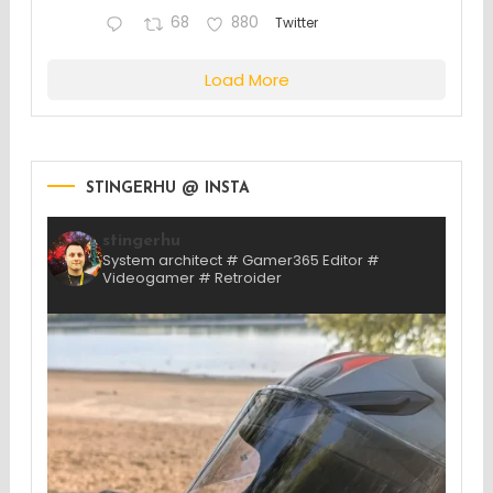
68
880
Twitter
Load More
STINGERHU @ INSTA
stingerhu
System architect # Gamer365 Editor #
Videogamer # Retroider