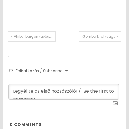
Post
Afrikai burgonyavész…
Gomba királyság…
navigation
Feliratkozás / Subscribe
0
COMMENTS