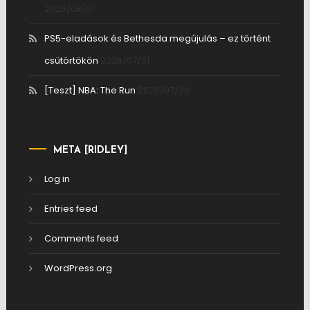
2026/08/01
PS5-eladások és Bethesda megújulás – ez történt
csütörtökön
2026/07/31
[Teszt] NBA: The Run
2026/07/30
META [RIDLEY]
Log in
Entries feed
Comments feed
WordPress.org