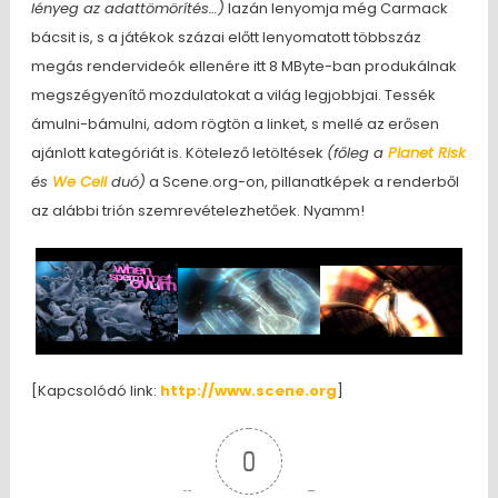
lényeg az adattömörítés…)
lazán lenyomja még Carmack
bácsit is, s a játékok százai előtt lenyomatott többszáz
megás rendervideók ellenére itt 8 MByte-ban produkálnak
megszégyenítő mozdulatokat a világ legjobbjai. Tessék
ámulni-bámulni, adom rögtön a linket, s mellé az erősen
ajánlott kategóriát is. Kötelező letöltések
(főleg a
Planet Risk
és
We Cell
duó)
a Scene.org-on, pillanatképek a renderből
az alábbi trión szemrevételezhetőek. Nyamm!
[Kapcsolódó link:
http://www.scene.org
]
0