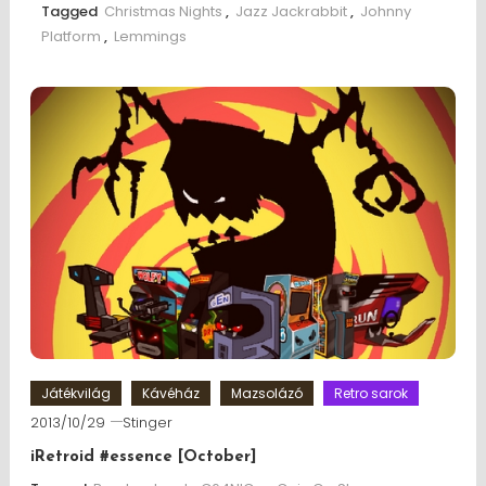
Tagged
Christmas Nights
,
Jazz Jackrabbit
,
Johnny
Platform
,
Lemmings
Játékvilág
Kávéház
Mazsolázó
Retro sarok
2013/10/29
Stinger
iRetroid #essence [October]