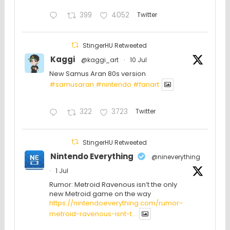
399
4052
Twitter
StingerHU Retweeted
Kaggi
@kaggi_art
·
10 Jul
New Samus Aran 80s version
#samusaran
#nintendo
#fanartㅤㅤㅤㅤ
322
3723
Twitter
StingerHU Retweeted
Nintendo Everything
@nineverything
·
1 Jul
Rumor: Metroid Ravenous isn’t the only
new Metroid game on the way
https://nintendoeverything.com/rumor-
metroid-ravenous-isnt-t...