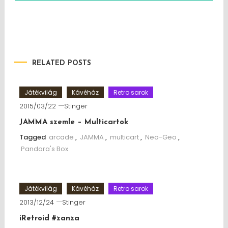
RELATED POSTS
Játékvilág
Kávéház
Retro sarok
2015/03/22
Stinger
JAMMA szemle – Multicartok
Tagged
arcade
,
JAMMA
,
multicart
,
Neo-Geo
,
Pandora's Box
Játékvilág
Kávéház
Retro sarok
2013/12/24
Stinger
iRetroid #zanza