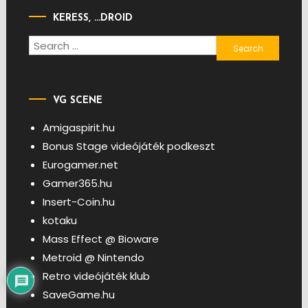
KERESS, …DROID
Search
for:
VG SCENE
Amigaspirit.hu
Bonus Stage videójáték podkeszt
Eurogamer.net
Gamer365.hu
Insert-Coin.hu
kotaku
Mass Effect @ Bioware
Metroid @ Nintendo
Retro videójáték klub
SaveGame.hu