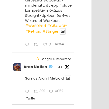
tervezett WASDPad+
mindenütt, itt épp 4player
kompetitív mókázás
Straight-Up-ban és 4-es
Wizard of Wor-ban
#WASDPad
#C64
#DIY
#Retroid
#Stinger
3
Twitter
StingerHU Retweeted
Aran Nation
11 Jul
Samus Aran | Metroid
399
4052
Twitter