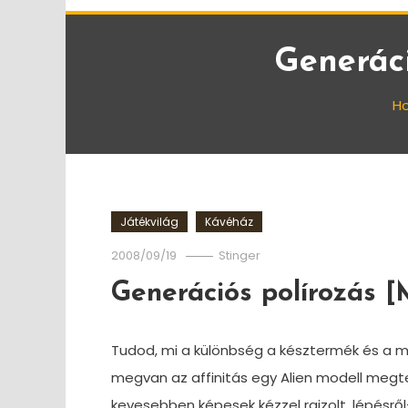
Generáci
H
Játékvilág
Kávéház
2008/09/19
Stinger
Generációs polírozás [
Tudod, mi a különbség a késztermék és a m
megvan az affinitás egy Alien modell meg
kevesebben képesek kézzel rajzolt, lépésről-