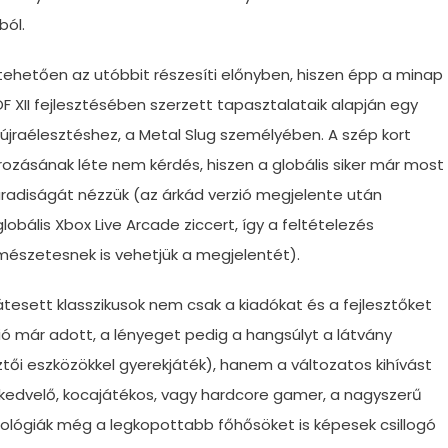
ból.
ltehetően az utóbbit részesíti előnyben, hiszen épp a minap
 XII fejlesztésében szerzett tapasztalataik alapján egy
z újraélesztéshez, a Metal Slug személyében. A szép kort
írozásának léte nem kérdés, hiszen a globális siker már most
aradiságát nézzük (az árkád verzió megjelente után
bális Xbox Live Arcade ziccert, így a feltételezés
észetesnek is vehetjük a megjelentét).
 átesett klasszikusok nem csak a kiadókat és a fejlesztőket
ó már adott, a lényeget pedig a hangsúlyt a látvány
esztői eszközökkel gyerekjáték), hanem a változatos kihívást
o kedvelő, kocajátékos, vagy hardcore gamer, a nagyszerű
hnológiák még a legkopottabb főhősöket is képesek csillogó