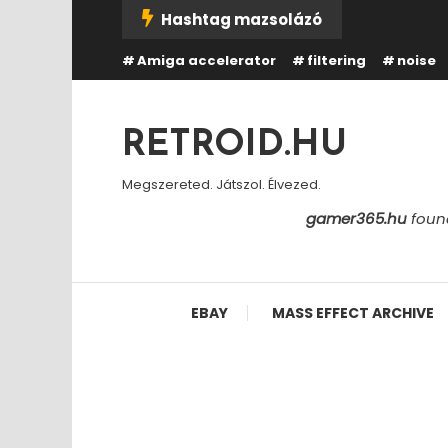
Skip
Hashtag mazsolázó
To
Amiga accelerator
filtering
noise
Content
RETROID.HU
Megszereted. Játszol. Élvezed.
gamer365.hu
found
EBAY
MASS EFFECT ARCHIVE