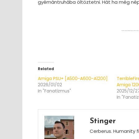
gyémántruhába öltöztetni. Hát ha még népsz
Related
Amiga PSU+ [A500-A600-A1200]
TerribleFi
2026/01/02
Amiga 12
In "Fanatizmus"
2025/12/2
In "Fanati
Stinger
Cerberus. Humanity fi