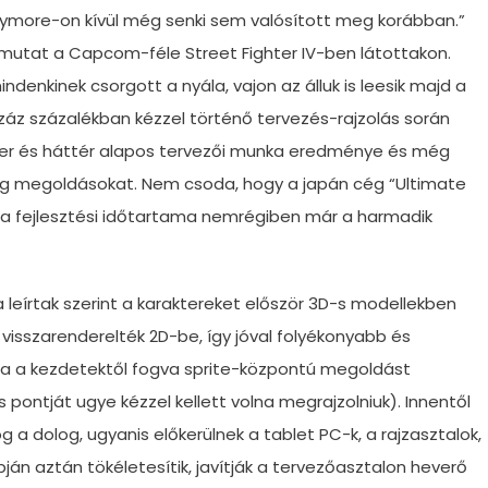
aymore-on kívül még senki sem valósított meg korábban.”
úlmutat a Capcom-féle Street Fighter IV-ben látottakon.
indenkinek csorgott a nyála, vajon az álluk is leesik majd a
 száz százalékban kézzel történő tervezés-rajzolás során
ter és háttér alapos tervezői munka eredménye és még
g megoldásokat. Nem csoda, hogy a japán cég “Ultimate
ek a fejlesztési időtartama nemrégiben már a harmadik
 leírtak szerint a karaktereket először 3D-s modellekben
 visszarenderelték 2D-be, így jóval folyékonyabb és
ha a kezdetektől fogva sprite-központú megoldást
ontját ugye kézzel kellett volna megrajzolniuk). Innentől
a dolog, ugyanis előkerülnek a tablet PC-k, a rajzasztalok,
ján aztán tökéletesítik, javítják a tervezőasztalon heverő