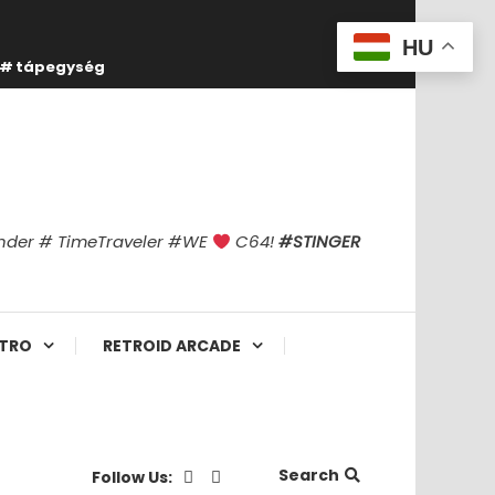
HU
tápegység
finder # TimeTraveler #WE
C64!
#STINGER
TRO
RETROID ARCADE
Search
Follow Us: