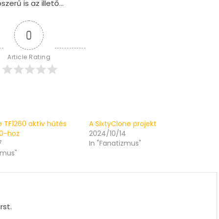
erű is az illető…
0
Article Rating
re TF1260 aktív hűtés
A SixtyClone projekt
00-hoz
2024/10/14
7
In "Fanatizmus"
zmus"
rst.