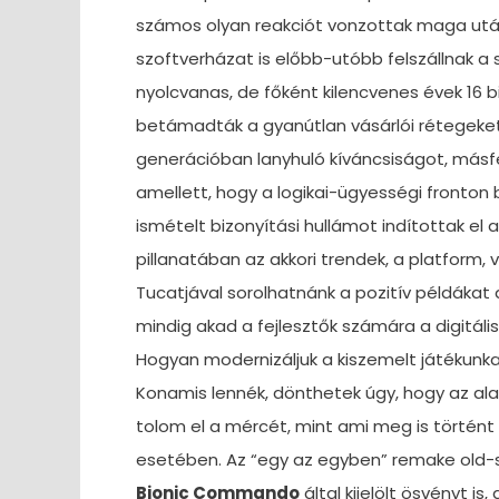
számos olyan reakciót vonzottak maga után
szoftverházat is előbb-utóbb felszállnak a 
nyolcvanas, de főként kilencvenes évek 16 b
betámadták a gyanútlan vásárlói rétegeket
generációban lanyhuló kíváncsiságot, másfel
amellett, hogy a logikai-ügyességi fronton b
ismételt bizonyítási hullámot indítottak el
pillanatában az akkori trendek, a platform,
Tucatjával sorolhatnánk a pozitív példákat
mindig akad a fejlesztők számára a digitális 
Hogyan modernizáljuk a kiszemelt játékunk
Konamis lennék, dönthetek úgy, hogy az ala
tolom el a mércét, mint ami meg is történt
esetében. Az “egy az egyben” remake old-s
Bionic Commando
által kijelölt ösvényt is