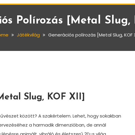
ós Polírozás [Metal Slug,
ome
Játékvilág
Generációs polírozás [Metal Slug, KOF X
Metal Slug, KOF XII]
űvészet között? A szakértelem. Lehet, hogy sokakban
tervezéséhez a harmadik dimenzióban, de annál
lépésre animált, vibráló és életszerű 2D-s világ