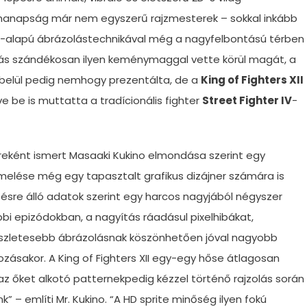
 manapság már nem egyszerű rajzmesterek – sokkal inkább
rite-alapú ábrázolástechnikával még a nagyfelbontású térben
ás szándékosan ilyen keménymaggal vette körül magát, a
 belül pedig nemhogy prezentálta, de a
King of Fighters XII
e be is muttatta a tradícionális fighter
Street Fighter IV
-
eként ismert Masaaki Kukino elmondása szerint egy
emelése még egy tapasztalt grafikus dizájner számára is
ésre álló adatok szerint egy harcos nagyjából négyszer
bbi epizódokban, a nagyítás ráadásul pixelhibákat,
részletesebb ábrázolásnak köszönhetően jóval nagyobb
zásakor. A King of Fighters XII egy-egy hőse átlagosan
 az őket alkotó patternekpedig kézzel történő rajzolás során
 – említi Mr. Kukino. “A HD sprite minőség ilyen fokú