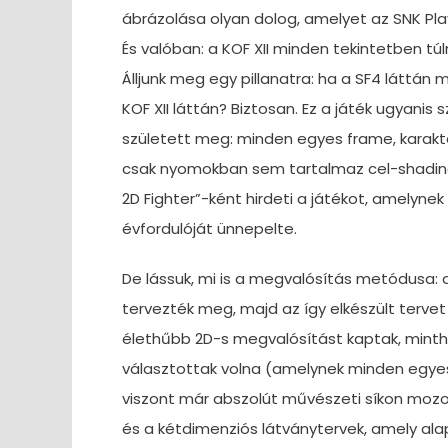
ábrázolása olyan dolog, amelyet az SNK Pl
És valóban: a KOF XII minden tekintetben t
Álljunk meg egy pillanatra: ha a SF4 láttán m
KOF XII láttán? Biztosan. Ez a játék ugyanis
született meg: minden egyes frame, karak
csak nyomokban sem tartalmaz cel-shadin
2D Fighter”-ként hirdeti a játékot, amelyn
évfordulóját ünnepelte.
De lássuk, mi is a megvalósítás metódusa: a
tervezték meg, majd az így elkészült tervet
élethűbb 2D-s megvalósítást kaptak, mint
választottak volna (amelynek minden egyes p
viszont már abszolút művészeti síkon mozog 
és a kétdimenziós látványtervek, amely alap