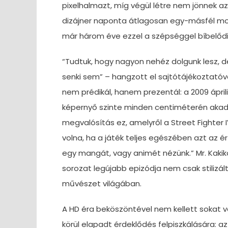
pixelhalmazt, míg végül létre nem jönnek a
dizájner naponta átlagosan egy-másfél moz
már három éve ezzel a szépséggel bíbelődi
“Tudtuk, hogy nagyon nehéz dolgunk lesz, d
senki sem” – hangzott el sajtótájékoztató
nem prédikál, hanem prezentál: a 2009 ápri
képernyő szinte minden centiméterén akad
megvalósítás ez, amelyről a Street Fighter
volna, ha a játék teljes egészében azt az é
egy mangát, vagy animét nézünk.” Mr. Kakik
sorozat legújabb epizódja nem csak stilizál
művészet világában.
A HD éra beköszöntével nem kellett sokat vá
körül elapadt érdeklődés felpiszkálására: 