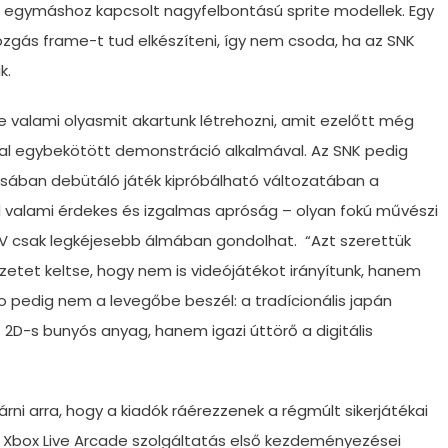
z egymáshoz kapcsolt nagyfelbontású sprite modellek. Egy
gás frame-t tud elkészíteni, így nem csoda, ha az SNK
k.
e valami olyasmit akartunk létrehozni, amit ezelőtt még
val egybekötött demonstráció alkalmával. Az SNK pedig
lisában debütáló játék kipróbálható változatában a
 valami érdekes és izgalmas apróság – olyan fokú művészi
 IV csak legkéjesebb álmában gondolhat. “Azt szerettük
rzetet keltse, hogy nem is videójátékot irányítunk, hanem
o pedig nem a levegőbe beszél: a tradícionális japán
t 2D-s bunyós anyag, hanem igazi úttörő a digitális
rni arra, hogy a kiadók ráérezzenek a régmúlt sikerjátékai
az Xbox Live Arcade szolgáltatás első kezdeményezései