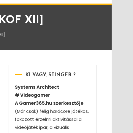
 KOF XII]
II]
KI VAGY, STINGER ?
Systems Architect
# Videogamer
A Gamer365.hu szerkesztője
(Már csak) félig hardcore játékos,
fokozott érzelmi aktivitással a
videójáték ipar, a vizuális