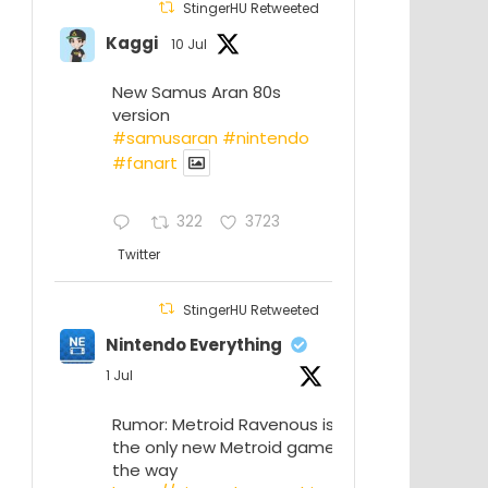
StingerHU Retweeted
Kaggi
10 Jul
New Samus Aran 80s
version
#samusaran
#nintendo
#fanartㅤㅤㅤㅤ
322
3723
Twitter
StingerHU Retweeted
Nintendo Everything
1 Jul
Rumor: Metroid Ravenous isn’t
the only new Metroid game on
the way