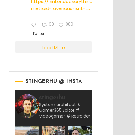
https://nintendoeverything.com/rumor-
metroid-ravenous-isnt-t...
68
880
Twitter
Load More
STINGERHU @ INSTA
stingerhu
System architect #
Gamer365 Editor #
Videogamer # Retroider