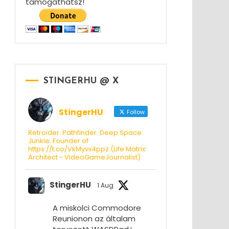
támogathatsz!
STINGERHU @ X
StingerHU
Follow
Retroider. Pathfinder. Deep Space
Junkie. Founder of
https://t.co/VkMyvx4ppz (Life Matrix:
Architect - VideoGameJournalist)
StingerHU
1 Aug
A miskolci Commodore
Reunionon az általam