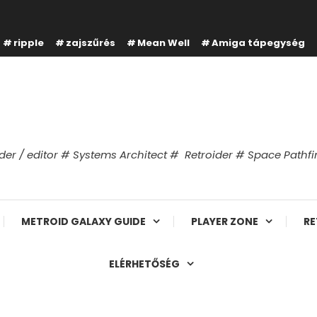
ripple
zajszűrés
Mean Well
Amiga tápegység
er / editor # Systems Architect # Retroider # Space Path
METROID GALAXY GUIDE
PLAYER ZONE
RE
ELÉRHETŐSÉG