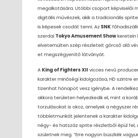
megalkotására. Utóbbi csoport képviselői
digitális művészek, akik a tradicionális sp
is képesek csodát tenni. Az
SNK
főhadiszáll
szerdai
Tokyo Amusement Show
keretein
elvetemülten szép részleteit górcső alá vév
et megszégyenítő látványát.
A
King of Fighters XII
vicces nevű producer
karakter minőségi kidolgozása, HD szintre 
tizenhat hónapot vesz igénybe. A rendelkez
akkora területen helyezkedik el, mint a korá
torzulásokat is okoz, amelyek a négyszer 
többletmunkát jelentenek a karakter kidolgo
négy- és hatszáz sprite részletből épül fel,
születnek meg. “Erre nagyon büszkék vagyunk”