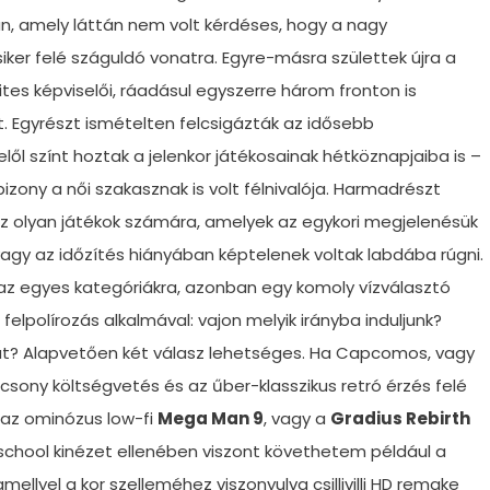
, amely láttán nem volt kérdéses, hogy a nagy
siker felé száguldó vonatra. Egyre-másra születtek újra a
ites képviselői, ráadásul egyszerre három fronton is
. Egyrészt ismételten felcsigázták az idősebb
ől színt hoztak a jelenkor játékosainak hétköznapjaiba is –
izony a női szakasznak is volt félnivalója. Harmadrészt
 az olyan játékok számára, amelyek az egykori megjelenésük
 vagy az időzítés hiányában képtelenek voltak labdába rúgni.
 az egyes kategóriákra, azonban egy komoly vízválasztó
felpolírozás alkalmával: vajon melyik irányba induljunk?
at? Alapvetően két válasz lehetséges. Ha Capcomos, vagy
csony költségvetés és az űber-klasszikus retró érzés felé
 az ominózus low-fi
Mega Man 9
, vagy a
Gradius Rebirth
chool kinézet ellenében viszont követhetem például a
, amellyel a kor szelleméhez viszonyulva csillivilli HD remake