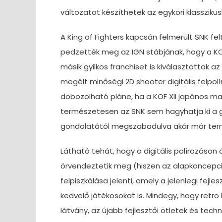
változatot készíthetek az egykori klasszikus
A King of Fighters kapcsán felmerült SNK fe
pedzették meg az IGN stábjának, hogy a KOF
másik gyilkos franchiset is kiválasztottak a
megélt minőségi 2D shooter digitális felpol
dobozolható pláne, ha a KOF XII japános m
természetesen az SNK sem hagyhatja ki a glo
gondolatától megszabadulva akár már term
Látható tehát, hogy a digitális polírozáson
örvendeztetik meg (hiszen az alapkoncepci
felpiszkálása jelenti, amely a jelenlegi fejl
kedvelő játékosokat is. Mindegy, hogy retr
látvány, az újabb fejlesztői ötletek és tec