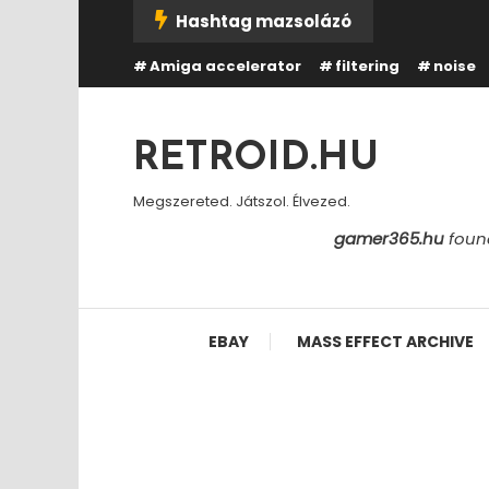
Skip
Hashtag mazsolázó
To
Amiga accelerator
filtering
noise
Content
RETROID.HU
Megszereted. Játszol. Élvezed.
gamer365.hu
found
EBAY
MASS EFFECT ARCHIVE