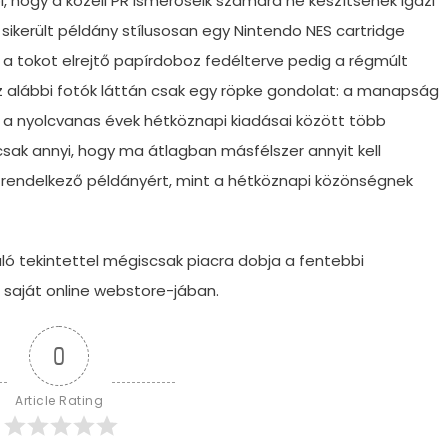
 hogy a közeli PR ismerőseik számára ne készítsenek igazi
sikerült példány stílusosan egy Nintendo NES cartridge
t, a tokot elrejtő papírdoboz fedélterve pedig a régmúlt
Az alábbi fotók láttán csak egy röpke gondolat: a manapság
és a nyolcvanas évek hétköznapi kiadásai között több
csak annyi, hogy ma átlagban másfélszer annyit kell
al rendelkező példányért, mint a hétköznapi közönségnek
ó tekintettel mégiscsak piacra dobja a fentebbi
 saját online webstore-jában.
0
Article Rating