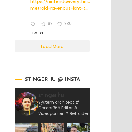
https://nintendoeverything.com/rumor-
metroid-ravenous-isnt-t...
68
880
Twitter
Load More
STINGERHU @ INSTA
stingerhu
System architect #
Gamer365 Editor #
Videogamer # Retroider