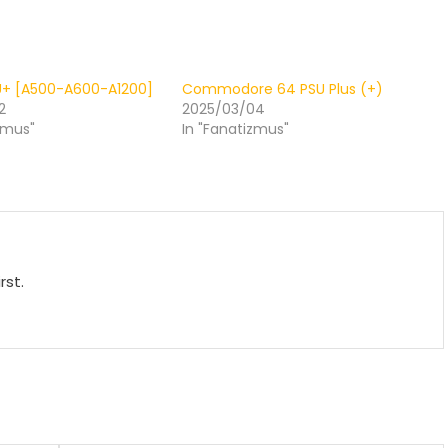
U+ [A500-A600-A1200]
Commodore 64 PSU Plus (+)
2
2025/03/04
zmus"
In "Fanatizmus"
rst.