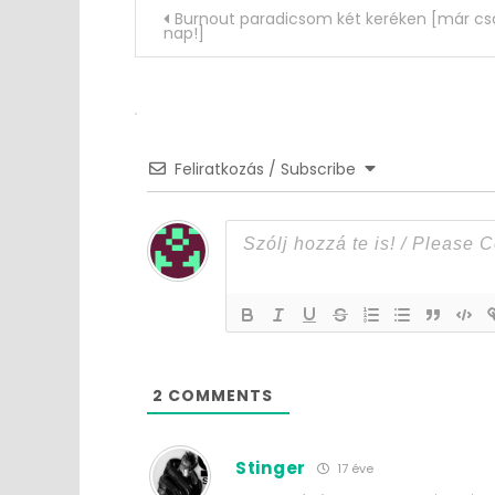
Post
Burnout paradicsom két keréken [már cs
nap!]
navigation
Feliratkozás / Subscribe
2
COMMENTS
Stinger
17 éve