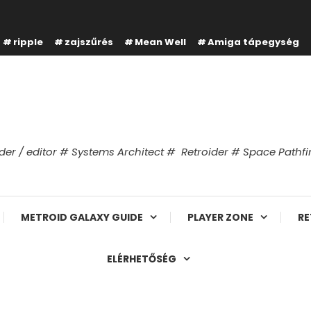
ripple
zajszűrés
Mean Well
Amiga tápegység
er / editor # Systems Architect # Retroider # Space Path
METROID GALAXY GUIDE
PLAYER ZONE
RE
ELÉRHETŐSÉG