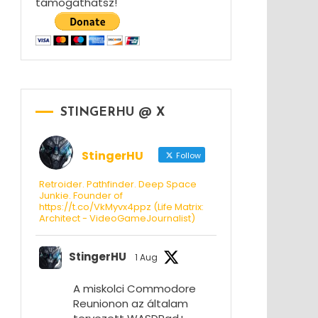
támogathatsz!
STINGERHU @ X
StingerHU
Follow
Retroider. Pathfinder. Deep Space
Junkie. Founder of
https://t.co/VkMyvx4ppz (Life Matrix:
Architect - VideoGameJournalist)
StingerHU
1 Aug
A miskolci Commodore
Reunionon az általam