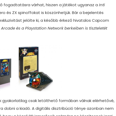
elő fogadtatásra várhat, hiszen a játékot ugyanaz a
Inti
Zero és ZX spinoffokat is köszönhetjük. Bár a bejelentés
xkluzivitást jelölte ki, a később érkező hivatalos Capcom
Arcade és a Playstation Network berkeiben is tiszteletét
gyakorlatilag csak letölthető formában válnak elérhetővé,
 dobni a kiadó. A digitális disztribúció ténye azonban nem