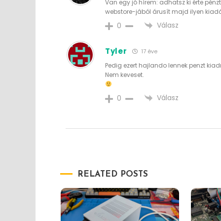
Van egy jó hírem: adhatsz ki érte pén
webstore-jából árusít majd ilyen kiadá
Válasz
0
Tyler
17 éve
Pedig ezert hajlando lennek penzt kiadn
Nem keveset.
Válasz
0
RELATED POSTS