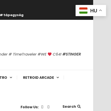
HU
tápegység
finder # TimeTraveler #WE
C64!
#STINGER
TRO
RETROID ARCADE
Search
Follow Us: