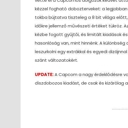
vette el a Capcomos dolgozók kedvét attól,
kézzel fogható dobozterveket: a legjobban 
tokba bújtatva tiszteleg a 8 bit világa előt
időkre jellemző művészeti értéket tükröz. 
kézbe fogott gyűjtői, és limitált kiadások 
hasonlóság van, mint hinnénk. A különbség 
leszurkolni egy extrákkal és egyedi dizájnn
szánt változatokért.
UPDATE:
A Capcom a nagy érdeklődésre val
díszdobozos kiadást, de csak és kizárólag a