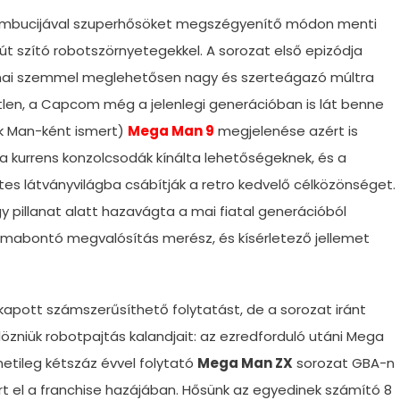
 fémbucijával szuperhősöket megszégyenítő módon menti
orút szító robotszörnyetegekkel. A sorozat első epizódja
 mai szemmel meglehetősen nagy és szerteágazó múltra
tlen, a Capcom még a jelenlegi generációban is lát benne
k Man-ként ismert)
Mega Man 9
megjelenése azért is
 kurrens konzolcsodák kínálta lehetőségeknek, és a
ites látványvilágba csábítják a retro kedvelő célközönséget.
pillanat alatt hazavágta a mai fiatal generációból
ormabontó megvalósítás merész, és kísérletező jellemet
pott számszerűsíthető folytatást, de a sorozat iránt
lözniük robotpajtás kalandjait: az ezredforduló utáni Mega
etileg kétszáz évvel folytató
Mega Man ZX
sorozat GBA-n
t el a franchise hazájában. Hősünk az egyedinek számító 8