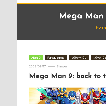
Mega Man 9
Hom
Ajánló
Fanatizmus
Játékvilág
Kávéház
2008/09/17
Stinger
Mega Man 9: back to t