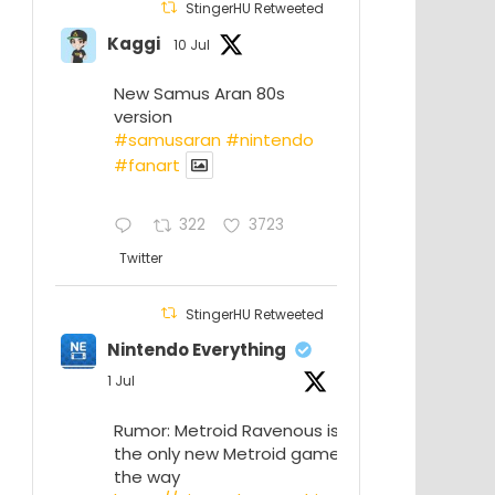
StingerHU Retweeted
Kaggi
10 Jul
New Samus Aran 80s
version
#samusaran
#nintendo
#fanartㅤㅤㅤㅤ
322
3723
Twitter
StingerHU Retweeted
Nintendo Everything
1 Jul
Rumor: Metroid Ravenous isn’t
the only new Metroid game on
the way