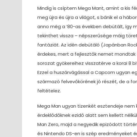
Mindig is csíptem Mega Mant, amint a kis
meg újra és újra a világot, s bánik el a háb
anno még a ’80-as években debütált, így
tekinthet vissza – népszerűsége máig töre
fantáziát. Az idén debütáló (Japánban Roc
érdekes, mert a fejlesztők nemet mondtak a
sorozat gyökereihez visszatérve a korai 8 b
Ezzel a huszárvágással a Capcom ugyan egy 
származó felvevőkörének jó részét, de a f
feltételez.
Mega Man ugyan tizenkét esztendeje nem ka
érdeklődőknek ezidő alatt sem kellett nélkü
Man Zero, majd a negyedik epizódott történ
és Nintendo DS-en is szép eredményeket ér