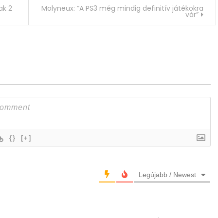
ak 2
Molyneux: “A PS3 még mindig definitív játékokra
vár”
{}
[+]
Legújabb / Newest