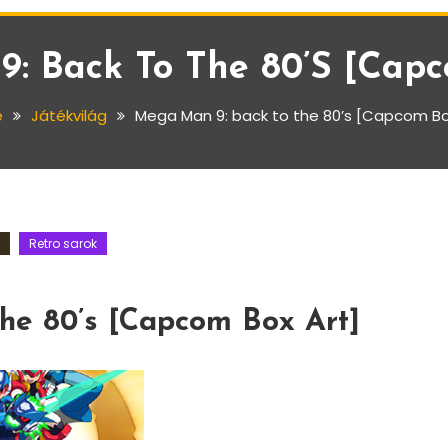
: Back To The 80’s [Capc
e
Játékvilág
Mega Man 9: back to the 80’s [Capcom Bo
Retro sarok
he 80’s [Capcom Box Art]