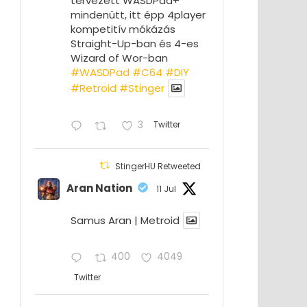
tervezett WASDPad+
mindenütt, itt épp 4player
kompetitív mókázás
Straight-Up-ban és 4-es
Wizard of Wor-ban
#WASDPad
#C64
#DIY
#Retroid
#Stinger
3
Twitter
StingerHU Retweeted
Aran Nation
11 Jul
Samus Aran | Metroid
400
4049
Twitter