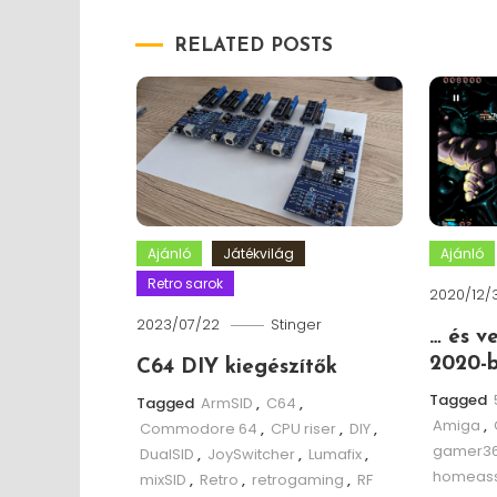
RELATED POSTS
Ajánló
Játékvilág
Ajánló
Retro sarok
2020/12/
2023/07/22
Stinger
… és v
2020-b
C64 DIY kiegészítők
Tagged
Tagged
ArmSID
,
C64
,
Amiga
,
Commodore 64
,
CPU riser
,
DIY
,
gamer3
DualSID
,
JoySwitcher
,
Lumafix
,
homeass
mixSID
,
Retro
,
retrogaming
,
RF