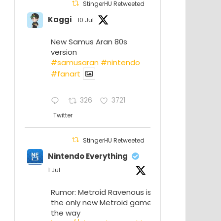
StingerHU Retweeted
Kaggi
10 Jul
New Samus Aran 80s
version
#samusaran
#nintendo
#fanartㅤㅤㅤㅤ
326
3721
Twitter
StingerHU Retweeted
Nintendo Everything
1 Jul
Rumor: Metroid Ravenous isn’t
the only new Metroid game on
the way