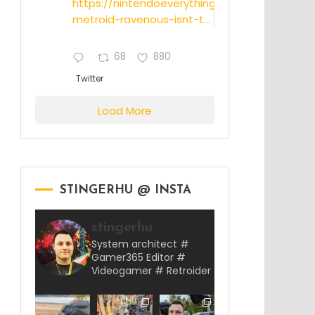
https://nintendoeverything.com/rumor-
metroid-ravenous-isnt-t...
68
880
Twitter
Load More
STINGERHU @ INSTA
stingerhu
System architect #
Gamer365 Editor #
Videogamer # Retroider