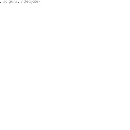
,
pc guru
,
videójáték