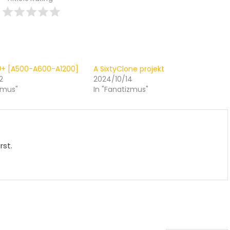
U+ [A500-A600-A1200]
A SixtyClone projekt
2
2024/10/14
zmus"
In "Fanatizmus"
rst.