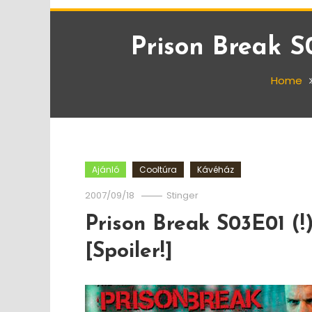
Prison Break S0
Home
Ajánló
Cooltúra
Kávéház
2007/09/18
Stinger
Prison Break S03E01 (!
[Spoiler!]