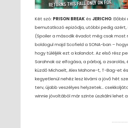
Két szó:
PRISON BREAK
és
JERICHO
. Előbb
bemutatkozó epizódja, utóbbi pedig azért, 
(Spoiler a második évadot még csak most n
boldogul majd Scofield a SONA-ban – hogyan
hogy túléljék ezt a kalandot. Az első rész per
Sarahnak az elfogása, a párbaj, a zsarolás, é
küzdő Michaelt, Alex Mahone-t, T-Bag-et és 
kegyetlenül nehéz lesz kivárni a jövő hét sze
terv, újabb veszélyes helyzetek… csekkolját
winnie jóvoltából már szinte úszkálni lehet a