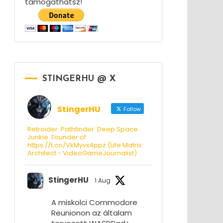
támogathatsz!
STINGERHU @ X
StingerHU
Follow
Retroider. Pathfinder. Deep Space
Junkie. Founder of
https://t.co/VkMyvx4ppz (Life Matrix:
Architect - VideoGameJournalist)
StingerHU
1 Aug
A miskolci Commodore
Reunionon az általam