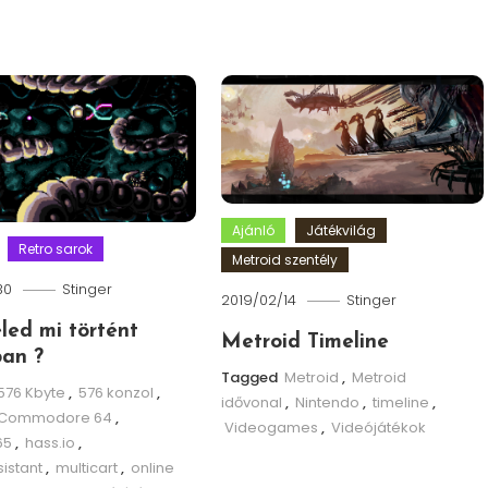
Ajánló
Játékvilág
Retro sarok
Metroid szentély
30
Stinger
2019/02/14
Stinger
eled mi történt
Metroid Timeline
an ?
Tagged
Metroid
,
Metroid
576 Kbyte
,
576 konzol
,
idővonal
,
Nintendo
,
timeline
,
Commodore 64
,
Videogames
,
Videójátékok
65
,
hass.io
,
istant
,
multicart
,
online