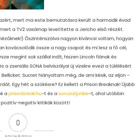
i azért, mert ma este bemutatásra került a harmadik évad
mert a TV2 vasárnap levetítette a Jericho első részét.
ézőknek!) Őszinténszólva nagyon kíváncsi voltam, hogyan
 kovácsolódik össze a nagy csapat és mi lesz a fő cél,
sze megint sok szállal indít, hiszen Lincoln fiának és
s a zseniális SONA belviszályai új vizekre evezi a túlélésért
Bellicket. Sucret hiányoltam még, de ami késik, az eljön –
rdát. Egy hét a szökésre? Ez kellett a Prison Breaknak! Újabb
ok a
prisonbreak.hu
-t és a
sorozatjunkie
-t, ahol utóbbin
 pozitív-negatív kritikák között!
0
Article Rating