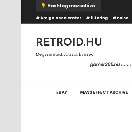
Skip
Hashtag mazsolázó
To
Amiga accelerator
filtering
noise
Content
RETROID.HU
Megszereted. Játszol. Élvezed.
gamer365.hu
found
EBAY
MASS EFFECT ARCHIVE