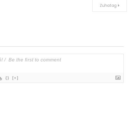
Zuhatag
{}
[+]