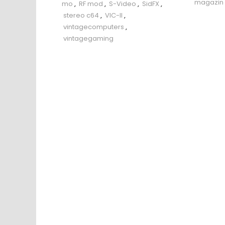
magazin
mo
,
RF mod
,
S-Video
,
SidFX
,
stereo c64
,
VIC-II
,
vintagecomputers
,
vintagegaming