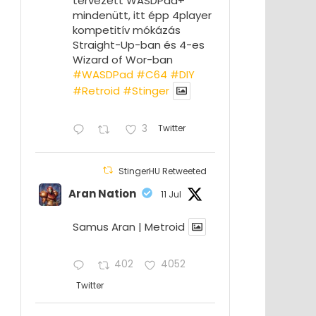
tervezett WASDPad+
mindenütt, itt épp 4player
kompetitív mókázás
Straight-Up-ban és 4-es
Wizard of Wor-ban
#WASDPad
#C64
#DIY
#Retroid
#Stinger
3
Twitter
StingerHU Retweeted
Aran Nation
11 Jul
Samus Aran | Metroid
402
4052
Twitter