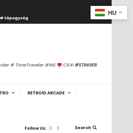
HU
tápegység
finder # TimeTraveler #WE
C64!
#STINGER
TRO
RETROID ARCADE
Search
Follow Us: