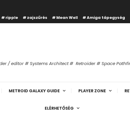
ripple
zajszűrés
Mean Well
Amiga tápegység
er / editor # Systems Architect # Retroider # Space Path
METROID GALAXY GUIDE
PLAYER ZONE
RE
ELÉRHETŐSÉG