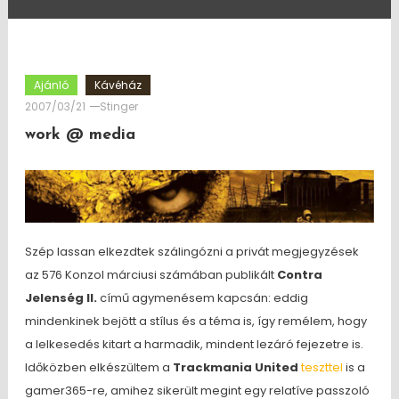
Ajánló
Kávéház
2007/03/21
Stinger
work @ media
Szép lassan elkezdtek szálingózni a privát megjegyzések
az 576 Konzol márciusi számában publikált
Contra
Jelenség II.
című agymenésem kapcsán: eddig
mindenkinek bejött a stílus és a téma is, így remélem, hogy
a lelkesedés kitart a harmadik, mindent lezáró fejezetre is.
Időközben elkészültem a
Trackmania United
teszttel
is a
gamer365-re, amihez sikerült megint egy relatíve passzoló