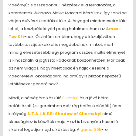
videórivjút is összedobni – nézzétek el a feliratozást, a
kommentek
Windows Movie Maker
rel készültek, így senki ne
várjon művészi csodákat tőle. A lényeget mindenesetre látni
lehet, a tesztpéldányért pedig hatalmas thanx az
Amex-
Tec Kft
-nek. Őszintén remélem, hogy a közeljövőben
további tesztjátékokkal is megdobálnak minket, mert
mindig élvezetesebb egy program összes multis élményét
is kihasználni a jogtiszta kódoknak köszönhetően. Már csak
az nem világos, hogy miért csak én hajlok ezekre a
videoreview-okosságokra, ha amúgy is piszok népszerű
letöltéseket generálnak?
Mind1, a hétvégére készülő
Silverfall
és a jövő hétre
betáblázott (zsigereimben már rég befészkelődött) űber
királyság
S.T.A.L.K.E.R: Shadow of Chernobyl
című
okossághoz is készítek majd – azt is bizonyára hasonló
sikerrel fogadja majd a közösség. A
gamer365
-re