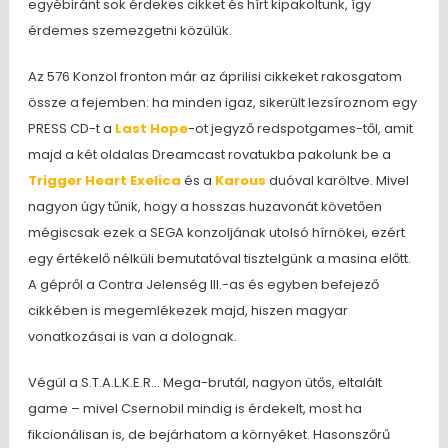
egyébiránt sok érdekes cikket és hírt kipakoltunk, így
érdemes szemezgetni közülük.
Az 576 Konzol fronton már az áprilisi cikkeket rakosgatom
össze a fejemben: ha minden igaz, sikerült lezsíroznom egy
PRESS CD-t a
Last Hope
-ot jegyző redspotgames-től, amit
majd a két oldalas Dreamcast rovatukba pakolunk be a
Trigger Heart Exelica
és a
Karous
duóval karöltve. Mivel
nagyon úgy tűnik, hogy a hosszas huzavonát követően
mégiscsak ezek a SEGA konzoljának utolsó hírnökei, ezért
egy értékelő nélküli bemutatóval tisztelgünk a masina előtt.
A gépről a Contra Jelenség III.-as és egyben befejező
cikkében is megemlékezek majd, hiszen magyar
vonatkozásai is van a dolognak.
Végül a S.T.A.L.K.E.R… Mega-brutál, nagyon ütős, eltalált
game – mivel Csernobil mindig is érdekelt, most ha
fikcionálisan is, de bejárhatom a környéket. Hasonszőrű