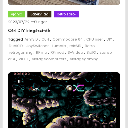
Ajánló
Játékvilág
Retro sarok
2023/07/22
Stinger
C64 DIY kiegészítők
Tagged
ArmSID
,
C64
,
Commodore 64
,
CPU riser
,
DIY
,
DualSID
,
JoySwitcher
,
Lumafix
,
mixSID
,
Retro
,
retrogaming
,
RF mo
,
RF mod
,
S-Video
,
SidFX
,
stereo
c64
,
VIC-II
,
vintagecomputers
,
vintagegaming