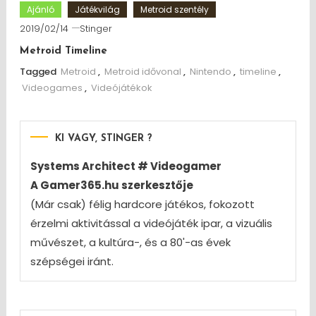
Ajánló
Játékvilág
Metroid szentély
2019/02/14
Stinger
Metroid Timeline
Tagged
Metroid
,
Metroid idővonal
,
Nintendo
,
timeline
,
Videogames
,
Videójátékok
KI VAGY, STINGER ?
Systems Architect # Videogamer
A Gamer365.hu szerkesztője
(Már csak) félig hardcore játékos, fokozott
érzelmi aktivitással a videójáték ipar, a vizuális
művészet, a kultúra-, és a 80'-as évek
szépségei iránt.