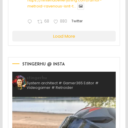
https://nintendoeverything.com/rumor-
metroid-ravenous-isnt-t...
68
880
Twitter
Load More
STINGERHU @ INSTA
stingerhu
System architect # Gamer365 Editor #
Videogamer # Retroider