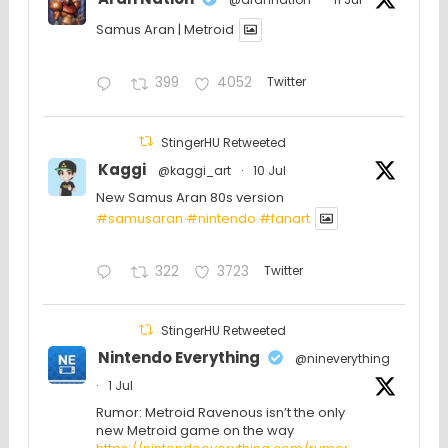
Samus Aran | Metroid
399
4052
Twitter
StingerHU Retweeted
Kaggi
@kaggi_art
·
10 Jul
New Samus Aran 80s version
#samusaran
#nintendo
#fanartㅤㅤㅤㅤ
322
3723
Twitter
StingerHU Retweeted
Nintendo Everything
@nineverything
·
1 Jul
Rumor: Metroid Ravenous isn’t the only
new Metroid game on the way