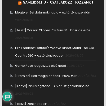
GAMER365.HU – CSATLAKOZZ HOZZÁNK !
Megjelenési dátumok napja – ez történt szerdán
2026/08/06
[Teszt] Corsair Clipper Pro Mini 60 - kicsi, de erős
2026/08/05
Fire Emblem: Fortune's Weave Direct, Mafia: The Old
Country DLC – ez történt kedden
2026/08/05
Game Pass: augusztus első hetei
2026/08/04
[Premier] Heti megjelenések | 2026 #32
2026/08/03
[Könyv] Ian Livingstone - A Vér-sziget labirintusa
2026/08/03
[Teszt] Denshattack!
2026/08/02