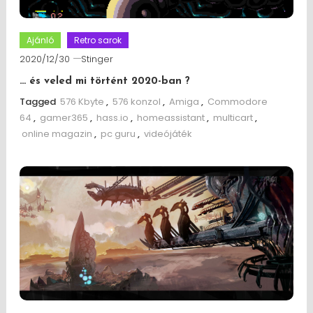
Ajánló
Retro sarok
2020/12/30
Stinger
… és veled mi történt 2020-ban ?
Tagged
576 Kbyte
,
576 konzol
,
Amiga
,
Commodore
64
,
gamer365
,
hass.io
,
homeassistant
,
multicart
,
online magazin
,
pc guru
,
videójáték