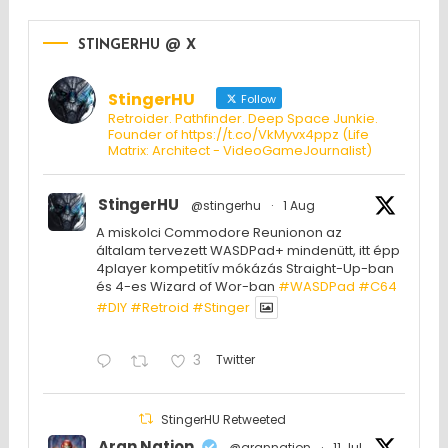
STINGERHU @ X
StingerHU
Follow
Retroider. Pathfinder. Deep Space Junkie.
Founder of https://t.co/VkMyvx4ppz (Life
Matrix: Architect - VideoGameJournalist)
StingerHU
@stingerhu
·
1 Aug
A miskolci Commodore Reunionon az
általam tervezett WASDPad+ mindenütt, itt épp
4player kompetitív mókázás Straight-Up-ban
és 4-es Wizard of Wor-ban
#WASDPad
#C64
#DIY
#Retroid
#Stinger
3
Twitter
StingerHU Retweeted
Aran Nation
@arannation
·
11 Jul