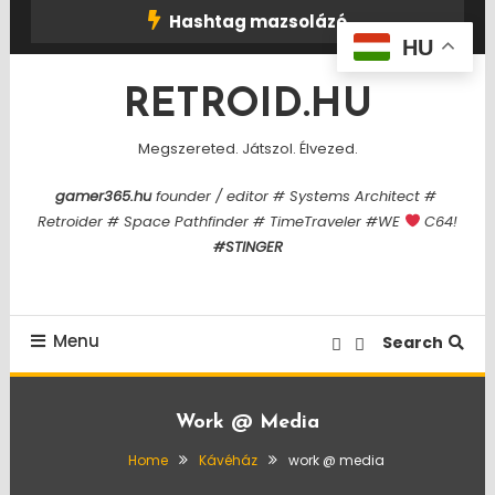
Skip
Hashtag mazsolázó
To
HU
Content
RETROID.HU
Megszereted. Játszol. Élvezed.
gamer365.hu
founder / editor # Systems Architect #
Retroider # Space Pathfinder # TimeTraveler #WE
C64!
#STINGER
Menu
Search
Work @ Media
Home
Kávéház
work @ media