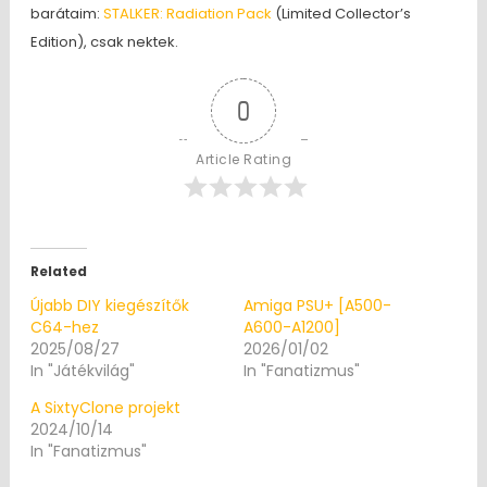
barátaim:
STALKER: Radiation Pack
(Limited Collector’s
Edition), csak nektek.
0
Article Rating
Related
Újabb DIY kiegészítők
Amiga PSU+ [A500-
C64-hez
A600-A1200]
2025/08/27
2026/01/02
In "Játékvilág"
In "Fanatizmus"
A SixtyClone projekt
2024/10/14
In "Fanatizmus"