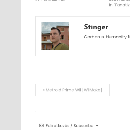
In "Fanati
Stinger
Cerberus. Humanity fi
Post
Metroid Prime Wii [WiiMake]
navigation
Feliratkozás / Subscribe