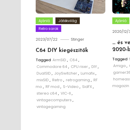
Ajánló
Játékvilág
Ajánló
Retro sarok
2020/12/
2023/07/22
Stinger
… és v
2020-b
C64 DIY kiegészítők
Tagged
Tagged
ArmSID
,
C64
,
Amiga
,
Commodore 64
,
CPU riser
,
DIY
,
gamer3
DualSID
,
JoySwitcher
,
Lumafix
,
homeass
mixSID
,
Retro
,
retrogaming
,
RF
magazin
mo
,
RF mod
,
S-Video
,
SidFX
,
stereo c64
,
VIC-II
,
vintagecomputers
,
vintagegaming