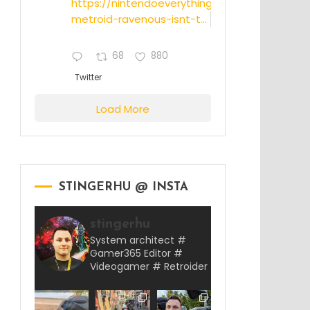
https://nintendoeverything.com/rumor-
metroid-ravenous-isnt-t...
68
880
Twitter
Load More
STINGERHU @ INSTA
stingerhu
System architect #
Gamer365 Editor #
Videogamer # Retroider