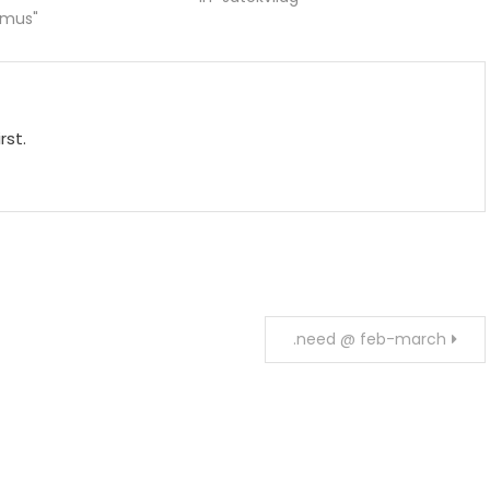
zmus"
rst.
.need @ feb-march