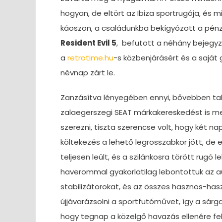
hogyan, de eltört az Ibiza sportrugója, és 
káoszon, a családunkba bekígyózott a pén
Resident Evil 5
, befutott a néhány bejegyz
a
retrotime.hu
-s közbenjárásért és a saját
névnap zárt le.
Zanzásítva lényegében ennyi, bővebben ta
zalaegerszegi SEAT márkakereskedést is m
szerezni, tiszta szerencse volt, hogy két na
költekezés a lehető legrosszabkor jött, de e
teljesen leült, és a szilánkosra törött rugó
haverommal gyakorlatilag lebontottuk az au
stabilizátorokat, és az összes hasznos-hasz
újjávarázsolni a sportfutóművet, így a sár
hogy tegnap a közelgő havazás ellenére felker