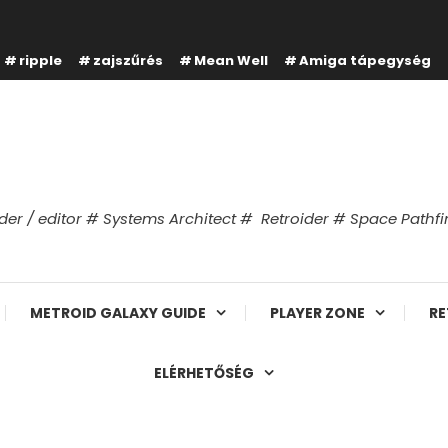
ripple
zajszűrés
Mean Well
Amiga tápegység
er / editor # Systems Architect # Retroider # Space Path
METROID GALAXY GUIDE
PLAYER ZONE
RE
ELÉRHETŐSÉG