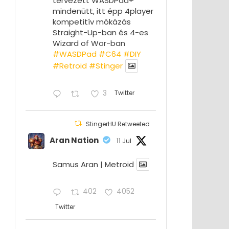
tervezett WASDPad+
mindenütt, itt épp 4player
kompetitív mókázás
Straight-Up-ban és 4-es
Wizard of Wor-ban
#WASDPad
#C64
#DIY
#Retroid
#Stinger
3
Twitter
StingerHU Retweeted
Aran Nation
11 Jul
Samus Aran | Metroid
402
4052
Twitter