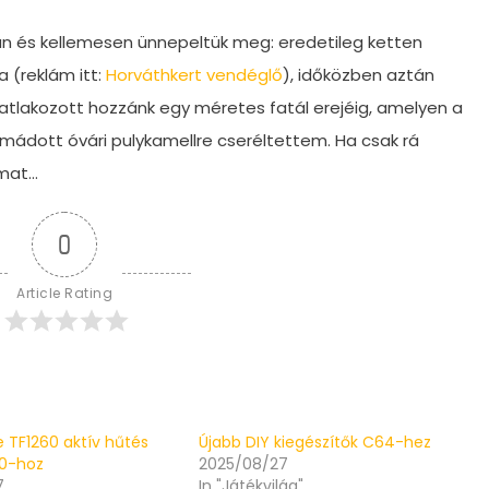
an és kellemesen ünnepeltük meg: eredetileg ketten
 (reklám itt:
Horváthkert vendéglő
), időközben aztán
satlakozott hozzánk egy méretes fatál erejéig, amelyen a
ádott óvári pulykamellre cseréltettem. Ha csak rá
amat…
0
Article Rating
re TF1260 aktív hűtés
Újabb DIY kiegészítők C64-hez
00-hoz
2025/08/27
7
In "Játékvilág"