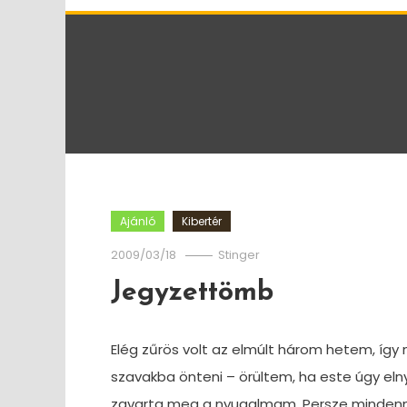
Ajánló
Kibertér
2009/03/18
Stinger
Jegyzettömb
Elég zűrös volt az elmúlt három hetem, íg
szavakba önteni – örültem, ha este úgy eln
zavarta meg a nyugalmam. Persze mindenne