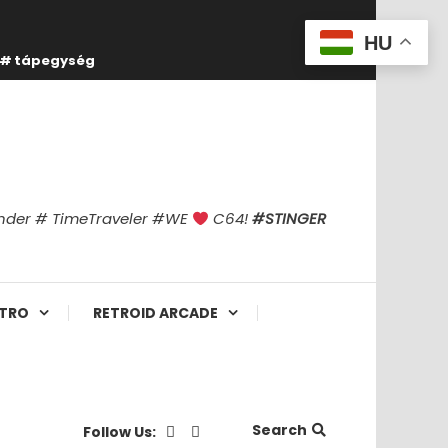
HU
tápegység
finder # TimeTraveler #WE
C64!
#STINGER
TRO
RETROID ARCADE
Search
Follow Us: