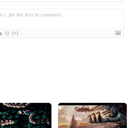
{}
[+]