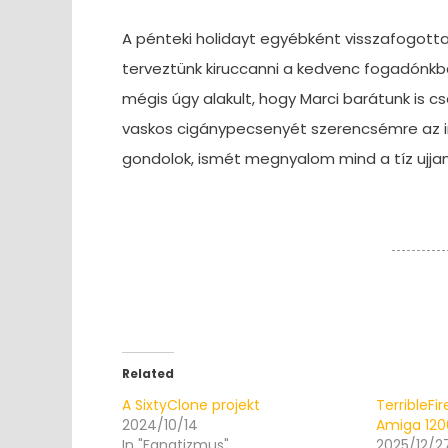
A pénteki holidayt egyébként visszafogott
terveztünk kiruccanni a kedvenc fogadónkba
mégis úgy alakult, hogy Marci barátunk is c
vaskos cigánypecsenyét szerencsémre az im
gondolok, ismét megnyalom mind a tíz ujj
Related
A SixtyClone projekt
TerribleFi
2024/10/14
Amiga 12
In "Fanatizmus"
2025/12/2