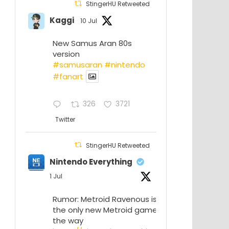
StingerHU Retweeted
Kaggi
10 Jul
New Samus Aran 80s
version
#samusaran
#nintendo
#fanartㅤㅤㅤㅤ
326
3721
Twitter
StingerHU Retweeted
Nintendo Everything
1 Jul
Rumor: Metroid Ravenous isn’t
the only new Metroid game on
the way