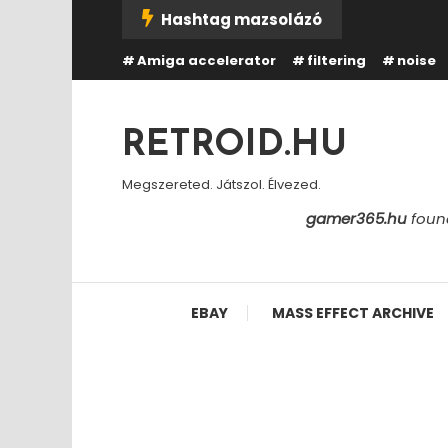
Skip
Hashtag mazsolázó
To
Amiga accelerator
filtering
noise
Content
RETROID.HU
Megszereted. Játszol. Élvezed.
gamer365.hu
found
EBAY
MASS EFFECT ARCHIVE