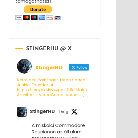
támogathatsz!
STINGERHU @ X
StingerHU
Follow
Retroider. Pathfinder. Deep Space
Junkie. Founder of
https://t.co/VkMyvx4ppz (Life Matrix:
Architect - VideoGameJournalist)
StingerHU
1 Aug
A miskolci Commodore
Reunionon az általam