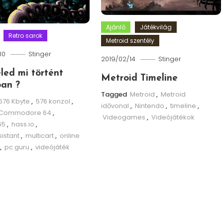
Ajánló
Játékvilág
Retro sarok
Metroid szentély
30
Stinger
2019/02/14
Stinger
eled mi történt
Metroid Timeline
an ?
Tagged
Metroid
,
Metroid
576 Kbyte
,
576 konzol
,
idővonal
,
Nintendo
,
timeline
,
Commodore 64
,
Videogames
,
Videójátékok
65
,
hass.io
,
istant
,
multicart
,
online
,
pc guru
,
videójáték