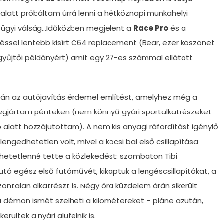
mialatt próbáltam úrrá lenni a hétköznapi munkahelyi
zügyi válság…Időközben megjelent a
Race Pro
és a
éssel lentebb kisírt C64 replacement (Bear, ezer köszönet
 gyűjtői példányért) amit egy 27-es számmal ellátott
lán az autójavítás érdemel említést, amelyhez még a
egjártam pénteken (nem könnyű gyári sportalkatrészeket
p alatt hozzájutottam). A nem kis anyagi ráfordítást igénylő
lengedhetetlen volt, mivel a kocsi bal első csillapítása
 lehetetlenné tette a közlekedést: szombaton Tibi
tó egész első futóművét, kikaptuk a lengéscsillapítókat, a
ontalan alkatrészt is. Négy óra küzdelem árán sikerült
ga démon ismét szelheti a kilométereket – pláne azután,
ültek a nyári alufelnik is.