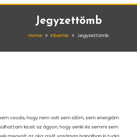
Jegyzettömb
Home
Kibertér
Jegyzettömb
y nem csoda, hogy nem volt sem időm, sem energiám
yúlhattam kicsit az ágyon, hogy senki és semmi sem
k megvolt az oka: múlt vasárnap hajnalban ki tudja