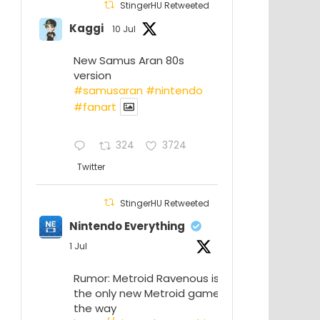
StingerHU Retweeted
Kaggi
10 Jul
New Samus Aran 80s
version
#samusaran
#nintendo
#fanartㅤㅤㅤㅤ
324
3724
Twitter
StingerHU Retweeted
Nintendo Everything
1 Jul
Rumor: Metroid Ravenous isn’t
the only new Metroid game on
the way