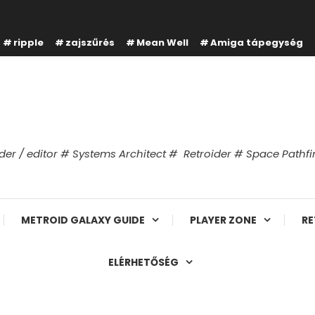
ripple
zajszűrés
Mean Well
Amiga tápegység
er / editor # Systems Architect # Retroider # Space Path
METROID GALAXY GUIDE
PLAYER ZONE
RE
ELÉRHETŐSÉG