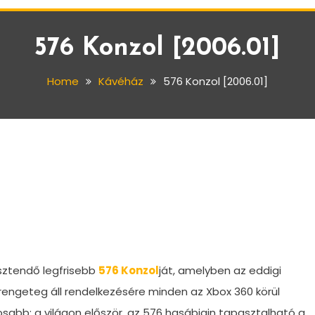
576 Konzol [2006.01]
Home
Kávéház
576 Konzol [2006.01]
sztendő legfrisebb
576 Konzol
ját, amelyben az eddigi
rengeteg áll rendelkezésére minden az Xbox 360 körül
sabb: a világon először, az 576 hasábjain tapasztalható a