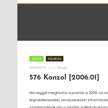
Ajánló
Kávéház
2006/01/16
Stinger
576 Konzol [2006.01]
Ma reggel meghozta a postás a 2006-os e
legtökéletesebb, rendszerezett információ
szaglászóknak ám a ráadás sokkal titokzato