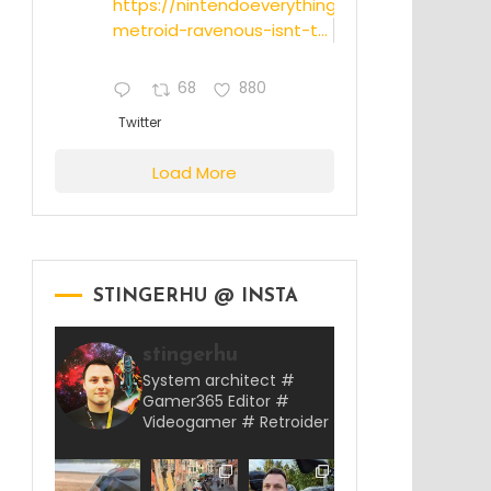
https://nintendoeverything.com/rumor-
metroid-ravenous-isnt-t...
68
880
Twitter
Load More
STINGERHU @ INSTA
stingerhu
System architect #
Gamer365 Editor #
Videogamer # Retroider