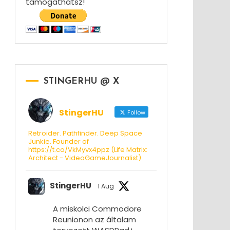
támogathatsz!
STINGERHU @ X
StingerHU
Follow
Retroider. Pathfinder. Deep Space
Junkie. Founder of
https://t.co/VkMyvx4ppz (Life Matrix:
Architect - VideoGameJournalist)
StingerHU
1 Aug
A miskolci Commodore
Reunionon az általam