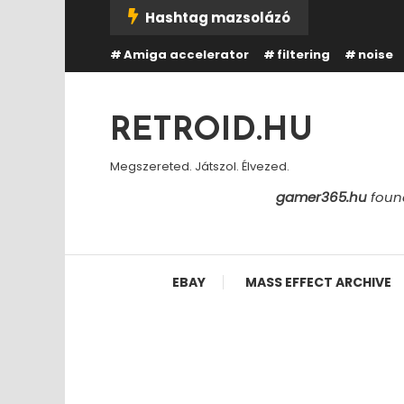
Skip
Hashtag mazsolázó
To
Amiga accelerator
filtering
noise
Content
RETROID.HU
Megszereted. Játszol. Élvezed.
gamer365.hu
found
EBAY
MASS EFFECT ARCHIVE