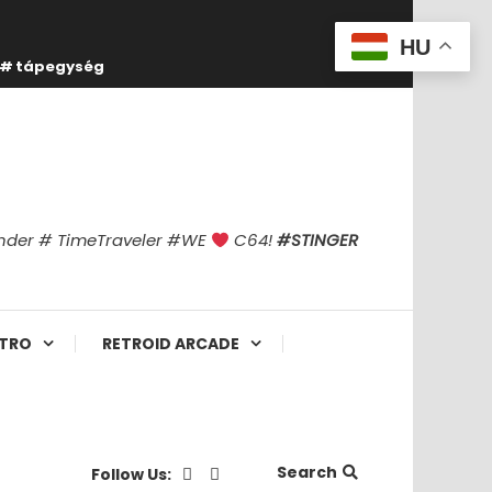
HU
tápegység
finder # TimeTraveler #WE
C64!
#STINGER
TRO
RETROID ARCADE
Search
Follow Us: