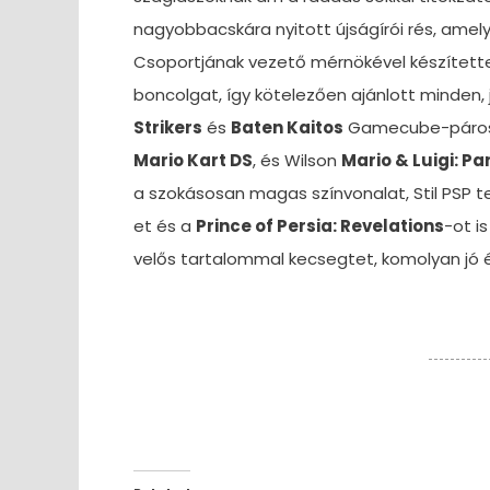
nagyobbacskára nyitott újságírói rés, amely
Csoportjának vezető mérnökével készítette
boncolgat, így kötelezően ajánlott minden
Strikers
és
Baten Kaitos
Gamecube-páros me
Mario Kart DS
, és Wilson
Mario & Luigi: Pa
a szokásosan magas színvonalat, Stil PSP t
et és a
Prince of Persia: Revelations
-ot i
velős tartalommal kecsegtet, komolyan jó é