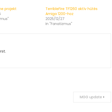
ne projekt
TerribleFire TF1260 aktív hűtés
4
Amiga 1200-hoz
zmus"
2025/12/27
In "Fanatizmus"
rst.
MGG update