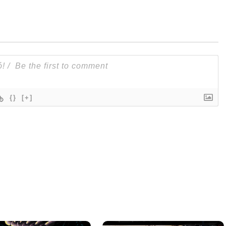
{}
[+]