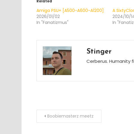
Related
Amiga PSU+ [A500-A600-A1200]
A SixtyClo
2026/01/02
2024/10/1
In "Fanatizmus"
In "Fanati
Stinger
Cerberus. Humanity fi
Post
Boobiemasterz meetz
navigation