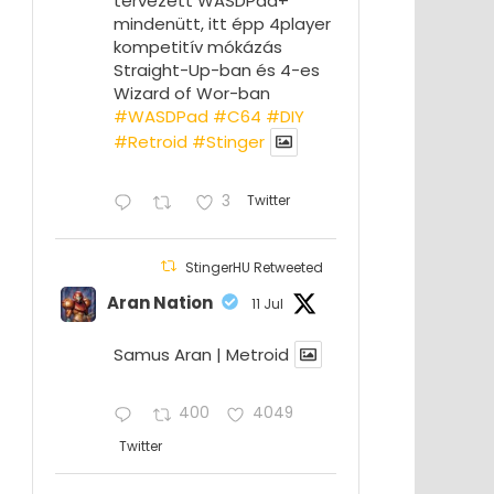
tervezett WASDPad+
mindenütt, itt épp 4player
kompetitív mókázás
Straight-Up-ban és 4-es
Wizard of Wor-ban
#WASDPad
#C64
#DIY
#Retroid
#Stinger
3
Twitter
StingerHU Retweeted
Aran Nation
11 Jul
Samus Aran | Metroid
400
4049
Twitter