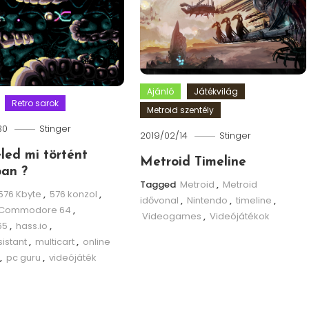
Ajánló
Játékvilág
Retro sarok
Metroid szentély
30
Stinger
2019/02/14
Stinger
eled mi történt
Metroid Timeline
an ?
Tagged
Metroid
,
Metroid
576 Kbyte
,
576 konzol
,
idővonal
,
Nintendo
,
timeline
,
Commodore 64
,
Videogames
,
Videójátékok
65
,
hass.io
,
istant
,
multicart
,
online
,
pc guru
,
videójáték