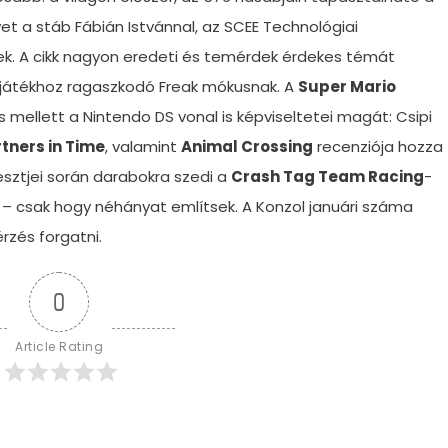
et a stáb Fábián Istvánnal, az SCEE Technológiai
k. A cikk nagyon eredeti és temérdek érdekes témát
, játékhoz ragaszkodó Freak mókusnak. A
Super Mario
llett a Nintendo DS vonal is képviseltetei magát: Csipi
rtners in Time
, valamint
Animal Crossing
recenziója hozza
esztjei során darabokra szedi a
Crash Tag Team Racing
-
s – csak hogy néhányat említsek. A Konzol januári száma
rzés forgatni.
0
Article Rating