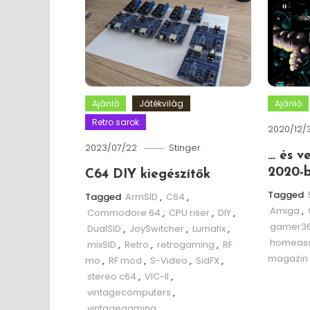
Ajánló
Játékvilág
Ajánló
Retro sarok
2020/12/
2023/07/22
Stinger
… és v
2020-b
C64 DIY kiegészítők
Tagged
Tagged
ArmSID
,
C64
,
Amiga
,
Commodore 64
,
CPU riser
,
DIY
,
gamer3
DualSID
,
JoySwitcher
,
Lumafix
,
homeass
mixSID
,
Retro
,
retrogaming
,
RF
magazin
mo
,
RF mod
,
S-Video
,
SidFX
,
stereo c64
,
VIC-II
,
vintagecomputers
,
vintagegaming