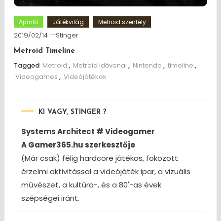
Ajánló
Játékvilág
Metroid szentély
2019/02/14
Stinger
Metroid Timeline
Tagged
Metroid
,
Metroid idővonal
,
Nintendo
,
timeline
,
Videogames
,
Videójátékok
KI VAGY, STINGER ?
Systems Architect # Videogamer
A Gamer365.hu szerkesztője
(Már csak) félig hardcore játékos, fokozott
érzelmi aktivitással a videójáték ipar, a vizuális
művészet, a kultúra-, és a 80'-as évek
szépségei iránt.