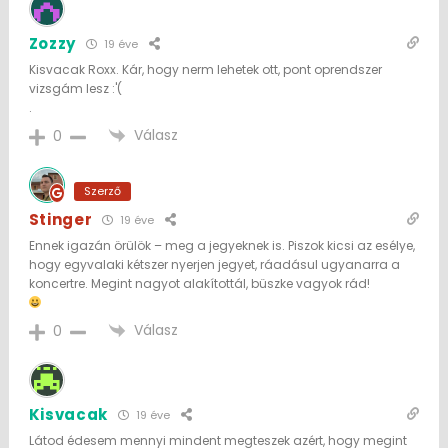
Zozzy
19 éve
Kisvacak Roxx. Kár, hogy nerm lehetek ott, pont oprendszer
vizsgám lesz :'(
.
Válasz
0
Szerző
Stinger
19 éve
Ennek igazán örülök – meg a jegyeknek is. Piszok kicsi az esélye,
hogy egyvalaki kétszer nyerjen jegyet, ráadásul ugyanarra a
koncertre. Megint nagyot alakítottál, büszke vagyok rád!
Válasz
0
Kisvacak
19 éve
Látod édesem mennyi mindent megteszek azért, hogy megint