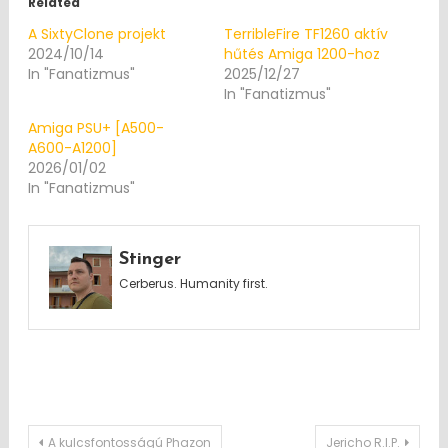
Related
A SixtyClone projekt
TerribleFire TF1260 aktív
2024/10/14
hűtés Amiga 1200-hoz
In "Fanatizmus"
2025/12/27
In "Fanatizmus"
Amiga PSU+ [A500-
A600-A1200]
2026/01/02
In "Fanatizmus"
Stinger
Cerberus. Humanity first.
Post
A kulcsfontosságú Phazon
Jericho R.I.P.