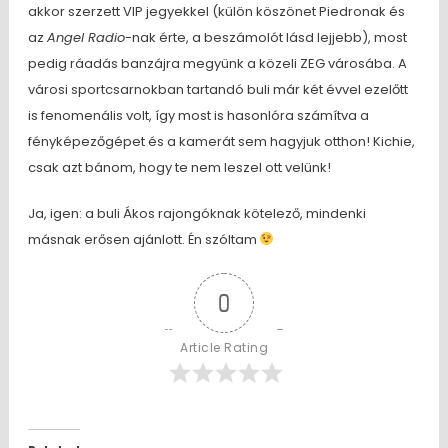
akkor szerzett VIP jegyekkel (külön köszönet Piedronak és
az
Angel Radio
-nak érte, a beszámolót lásd lejjebb), most
pedig ráadás banzájra megyünk a közeli ZEG városába. A
városi sportcsarnokban tartandó buli már két évvel ezelőtt
is fenomenális volt, így most is hasonlóra számítva a
fényképezőgépet és a kamerát sem hagyjuk otthon! Kichie,
csak azt bánom, hogy te nem leszel ott velünk!
Ja, igen: a buli Ákos rajongóknak kötelező, mindenki
másnak erősen ajánlott. Én szóltam
0
Article Rating