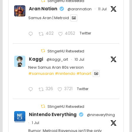
StingerHU Retweeted
Aran Nation
@arannation
·
11 Jul
Samus Aran | Metroid
402
4052
Twitter
StingerHU Retweeted
Kaggi
@kaggi_art
·
10 Jul
New Samus Aran 80s version
#samusaran
#nintendo
#fanartㅤㅤㅤㅤ
326
3721
Twitter
StingerHU Retweeted
Nintendo Everything
@nineverything
·
1 Jul
Rumor: Metroid Ravenous isn’t the only