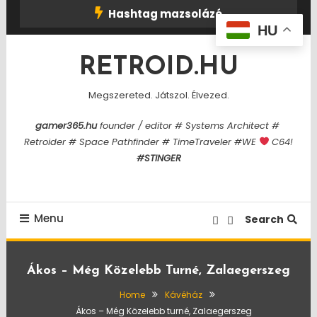
Skip
Hashtag mazsolázó
To
HU
Content
RETROID.HU
Megszereted. Játszol. Élvezed.
gamer365.hu
founder / editor # Systems Architect #
Retroider # Space Pathfinder # TimeTraveler #WE
C64!
#STINGER
Menu
Search
Ákos – Még Közelebb Turné, Zalaegerszeg
Home
Kávéház
Ákos – Még Közelebb turné, Zalaegerszeg