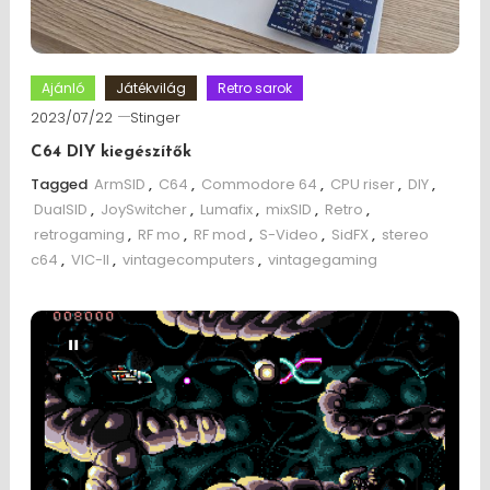
Ajánló
Játékvilág
Retro sarok
2023/07/22
Stinger
C64 DIY kiegészítők
Tagged
ArmSID
,
C64
,
Commodore 64
,
CPU riser
,
DIY
,
DualSID
,
JoySwitcher
,
Lumafix
,
mixSID
,
Retro
,
retrogaming
,
RF mo
,
RF mod
,
S-Video
,
SidFX
,
stereo
c64
,
VIC-II
,
vintagecomputers
,
vintagegaming