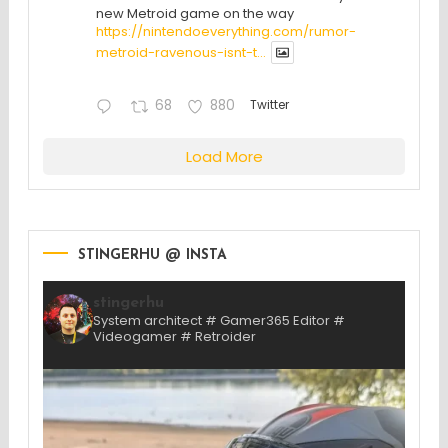
new Metroid game on the way
https://nintendoeverything.com/rumor-
metroid-ravenous-isnt-t...
68
880
Twitter
Load More
STINGERHU @ INSTA
stingerhu
System architect # Gamer365 Editor #
Videogamer # Retroider