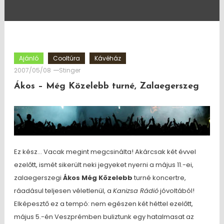
Ajánló
Cooltúra
Kávéház
2007/05/08
Stinger
Ákos – Még Közelebb turné, Zalaegerszeg
Ez kész… Vacak megint megcsinálta! Akárcsak két évvel
ezelőtt, ismét sikerült neki jegyeket nyerni a május 11.-ei,
zalaegerszegi
Ákos Még Közelebb
turné koncertre,
ráadásul teljesen véletlenül, a
Kanizsa Rádió
jóvoltából!
Elképesztő ez a tempó: nem egészen két héttel ezelőtt,
május 5.-én Veszprémben buliztunk egy hatalmasat az