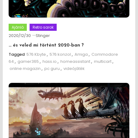
Ajánló
Retro sarok
2020/12/30
Stinger
… és veled mi történt 2020-ban ?
Tagged
576 Kbyte
,
576 konzol
,
Amiga
,
Commodore
64
,
gamer365
,
hass.io
,
homeassistant
,
multicart
,
online magazin
,
pc guru
,
videójáték