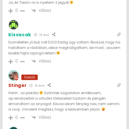
Ja, és Tiesto-ra is nyertem 2 jegyet
Válasz
0
Kisvacak
19 éve
Eszméletlen jó buli volt:D:D:D Eddig úgy voltam Ákossal, hogy ha
hallottam a rádióban, akkor meghallgattam, de most… asszem
kisebb fajta rajongó lettem
Válasz
0
Szerző
Stinger
19 éve
Hahh… az piskóta
Számtek szigorlaton emlékszem,
op.rendszerből a virtuális tárkezelést húztam és pengén
elmondtam az anyagot. Kisvacakom tényleg roxx, nem semmi
a csaj… mindent megtesz, hogy a kedvemben járjon.
Válasz
0