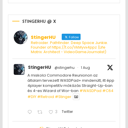
STINGERHU @ X
StingerHU
Follow
Retroider. Pathfinder. Deep Space Junkie.
Founder of https://t.co/VkMyvx4ppz (Life
Matrix: Architect - VideoGameJournalist)
StingerHU
@stingerhu
·
1 Aug
A miskolci Commodore Reunionon az
általam tervezett WASDPad+ mindenütt, itt épp
4player kompetitív mókázás Straight-Up-ban
és 4-es Wizard of Wor-ban
#WASDPad
#C64
#DIY
#Retroid
#Stinger
3
Twitter