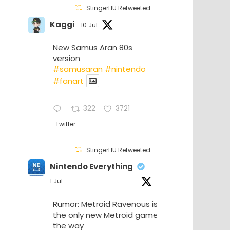
StingerHU Retweeted
Kaggi
10 Jul
New Samus Aran 80s
version
#samusaran
#nintendo
#fanartㅤㅤㅤㅤ
322
3721
Twitter
StingerHU Retweeted
Nintendo Everything
1 Jul
Rumor: Metroid Ravenous isn’t
the only new Metroid game on
the way