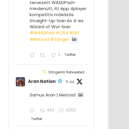
tervezett WASDPad+
mindenütt, itt épp 4player
kompetitív mókázás
Straight-Up-ban és 4-es
Wizard of Wor-ban
#WASDPad
#C64
#DIY
#Retroid
#Stinger
3
Twitter
StingerHU Retweeted
Aran Nation
11 Jul
Samus Aran | Metroid
402
4053
Twitter