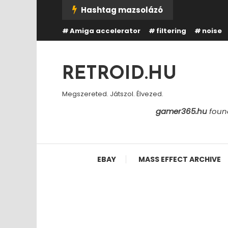
Skip
Hashtag mazsolázó
To
Amiga accelerator
filtering
noise
Content
RETROID.HU
Megszereted. Játszol. Élvezed.
gamer365.hu
found
EBAY
MASS EFFECT ARCHIVE