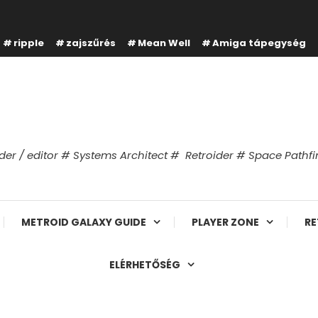
ripple
zajszűrés
Mean Well
Amiga tápegység
er / editor # Systems Architect # Retroider # Space Path
METROID GALAXY GUIDE
PLAYER ZONE
RE
ELÉRHETŐSÉG