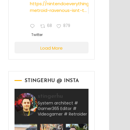
https://nintendoeverything.com/rumor-
metroid-ravenous-isnt-t...
68
879
Twitter
Load More
STINGERHU @ INSTA
stingerhu
System architect #
Gamer365 Editor #
Videogamer # Retroider