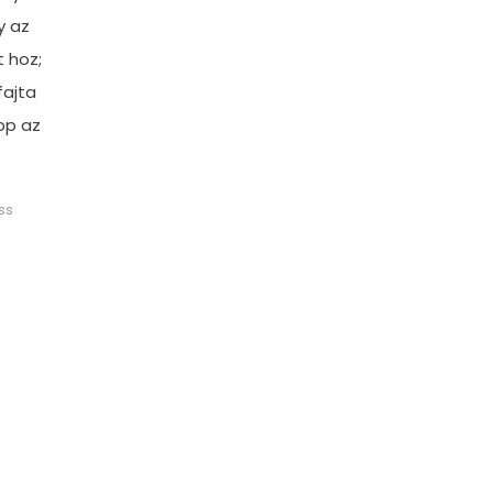
y az
 hoz;
fajta
pp az
ss