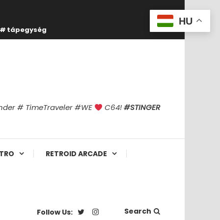
HU
tápegység
finder # TimeTraveler #WE
C64!
#STINGER
TRO
RETROID ARCADE
Search
Follow Us: