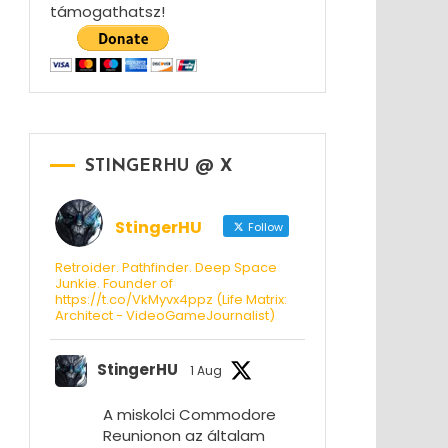
támogathatsz!
STINGERHU @ X
StingerHU
Follow
Retroider. Pathfinder. Deep Space
Junkie. Founder of
https://t.co/VkMyvx4ppz (Life Matrix:
Architect - VideoGameJournalist)
StingerHU
1 Aug
A miskolci Commodore
Reunionon az általam