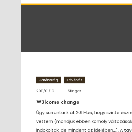
Játékvilág
Kávéház
2011/01/19
Stinger
W3lcome change
Úgy surrantunk át 2011-be, hogy szinte észr
vettem (mondjuk ebben komoly változások 
indokoltak, de mindent az idejében…). A tava