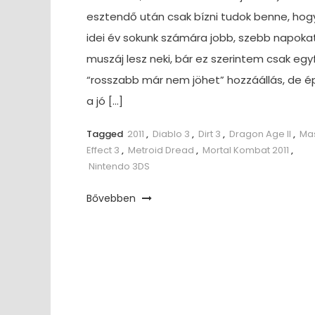
esztendő után csak bízni tudok benne, hog
idei év sokunk számára jobb, szebb napokat
muszáj lesz neki, bár ez szerintem csak egy
“rosszabb már nem jöhet” hozzáállás, de é
a jó […]
Tagged
2011
,
Diablo 3
,
Dirt 3
,
Dragon Age II
,
Ma
Effect 3
,
Metroid Dread
,
Mortal Kombat 2011
,
Nintendo 3DS
Bővebben