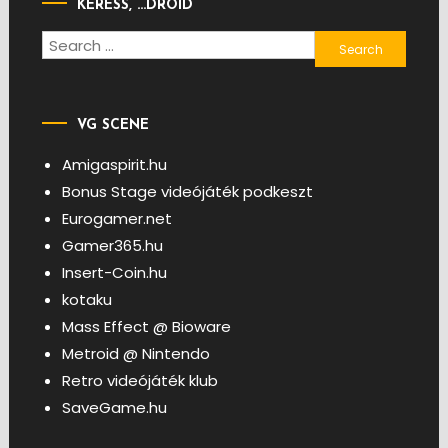
KERESS, …DROID
Search
for:
VG SCENE
Amigaspirit.hu
Bonus Stage videójáték podkeszt
Eurogamer.net
Gamer365.hu
Insert-Coin.hu
kotaku
Mass Effect @ Bioware
Metroid @ Nintendo
Retro videójáték klub
SaveGame.hu