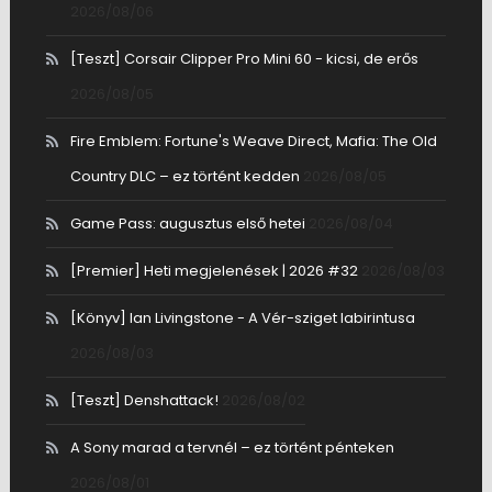
2026/08/06
[Teszt] Corsair Clipper Pro Mini 60 - kicsi, de erős
2026/08/05
Fire Emblem: Fortune's Weave Direct, Mafia: The Old
Country DLC – ez történt kedden
2026/08/05
Game Pass: augusztus első hetei
2026/08/04
[Premier] Heti megjelenések | 2026 #32
2026/08/03
[Könyv] Ian Livingstone - A Vér-sziget labirintusa
2026/08/03
[Teszt] Denshattack!
2026/08/02
A Sony marad a tervnél – ez történt pénteken
2026/08/01