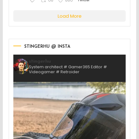
68
880
Load More
STINGERHU @ INSTA
stingerhu
System architect # Gamer365 Editor #
Videogamer # Retroider