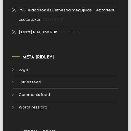
PS5-eladások és Bethesda megújulás – ez történt
csütörtökön
2026/07/31
[Teszt] NBA: The Run
2026/07/30
META [RIDLEY]
Log in
Entries feed
Comments feed
WordPress.org