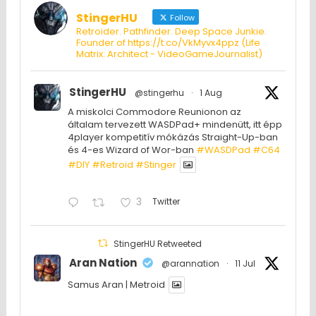
StingerHU
Follow
Retroider. Pathfinder. Deep Space Junkie.
Founder of https://t.co/VkMyvx4ppz (Life
Matrix: Architect - VideoGameJournalist)
StingerHU
@stingerhu
·
1 Aug
A miskolci Commodore Reunionon az
általam tervezett WASDPad+ mindenütt, itt épp
4player kompetitív mókázás Straight-Up-ban
és 4-es Wizard of Wor-ban
#WASDPad
#C64
#DIY
#Retroid
#Stinger
3
Twitter
StingerHU Retweeted
Aran Nation
@arannation
·
11 Jul
Samus Aran | Metroid