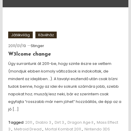
Játékvilág
Kávéház
2011/01/19
Stinger
W3lcome change
Úgy surrantunk át 2011-be, hogy szinte észre se vettem
(mondjuk ebben komoly változások is indokoltak, de
mindent az idejében…). A tavalyi esztendő után csak bízni
tudok benne, hogy az idei év sokunk számára jobb, szebb
napokat hoz; muszáj lesz neki, bár ez szerintem csak
egyfajta “rosszabb már nem jöhet” hozzáállás, de épp az a
jó […]
Tagged
2011
,
Diablo 3
,
Dirt 3
,
Dragon Age II
,
Mass Effect
3
,
Metroid Dread
,
Mortal Kombat 2011
,
Nintendo 3DS