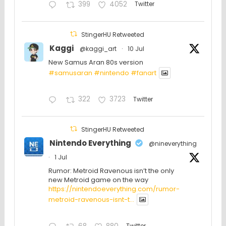
399
4052
Twitter
StingerHU Retweeted
Kaggi
@kaggi_art
·
10 Jul
New Samus Aran 80s version
#samusaran
#nintendo
#fanartㅤㅤㅤㅤ
322
3723
Twitter
StingerHU Retweeted
Nintendo Everything
@nineverything
·
1 Jul
Rumor: Metroid Ravenous isn’t the only
new Metroid game on the way
https://nintendoeverything.com/rumor-
metroid-ravenous-isnt-t...
Twitter