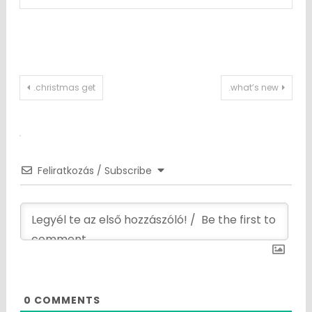
Post
.christmas get
.what’s new
navigation
Feliratkozás / Subscribe
0
COMMENTS