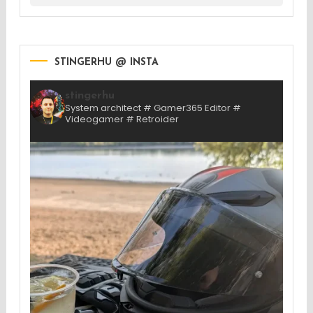
STINGERHU @ INSTA
stingerhu
System architect # Gamer365 Editor #
Videogamer # Retroider