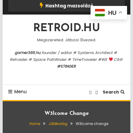
Skip
Hashtag mazsolázó
To
HU
Content
RETROID.HU
Megszereted. Játszol. Élvezed.
gamer365.hu
founder / editor # Systems Architect #
Retroider # Space Pathfinder # TimeTraveler #WE
C64!
#STINGER
Menu
Search
W3lcome Change
Home
Játékvilág
W3lcome change