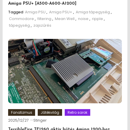
Amiga PSU+ [A500-A600-A1200]
Tagged
Amiga PSU
,
Amiga PSU+
,
Amiga tápegység
,
Commodore
,
filtering
,
Mean Well
,
noise
,
ripple
,
tápegység
,
zajszűrés
Fanatizmus
Játékvilág
Retro sarok
2025/12/27
Stinger
TerribleFire TF1260 aktív hűtés Amiga 1200-hoz