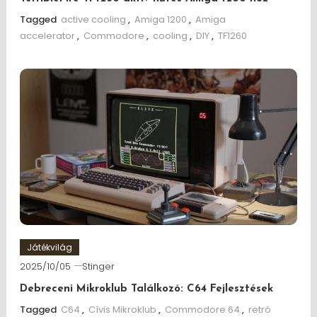
Tagged
active cooling
,
Amiga 1200
,
Amiga
accelerator
,
Commodore
,
cooling
,
DIY
,
TF1260
Játékvilág
2025/10/05
Stinger
Debreceni Mikroklub Találkozó: C64 Fejlesztések
Tagged
C64
,
Cívis Mikroklub
,
Commodore 64
,
retró