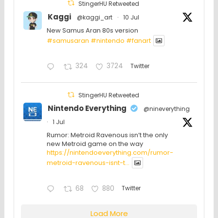
StingerHU Retweeted
Kaggi
@kaggi_art
·
10 Jul
New Samus Aran 80s version
#samusaran
#nintendo
#fanartㅤㅤㅤㅤ
324
3724
Twitter
StingerHU Retweeted
Nintendo Everything
@nineverything
·
1 Jul
Rumor: Metroid Ravenous isn’t the only
new Metroid game on the way
https://nintendoeverything.com/rumor-
metroid-ravenous-isnt-t...
68
880
Twitter
Load More