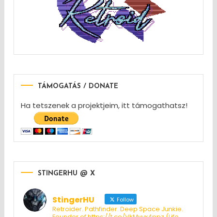
TÁMOGATÁS / DONATE
Ha tetszenek a projektjeim, itt támogathatsz!
STINGERHU @ X
StingerHU
Follow
Retroider. Pathfinder. Deep Space Junkie.
Founder of https://t.co/VkMyvx4ppz (Life