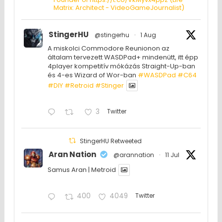
Matrix: Architect - VideoGameJournalist)
StingerHU
@stingerhu
·
1 Aug
A miskolci Commodore Reunionon az
általam tervezett WASDPad+ mindenütt, itt épp
4player kompetitív mókázás Straight-Up-ban
és 4-es Wizard of Wor-ban
#WASDPad
#C64
#DIY
#Retroid
#Stinger
3
Twitter
StingerHU Retweeted
Aran Nation
@arannation
·
11 Jul
Samus Aran | Metroid
400
4049
Twitter