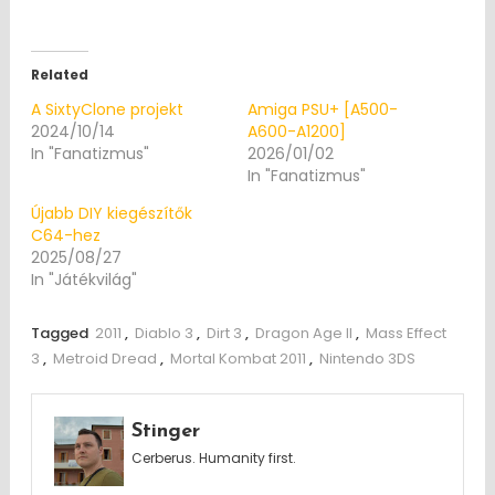
Related
A SixtyClone projekt
Amiga PSU+ [A500-
2024/10/14
A600-A1200]
In "Fanatizmus"
2026/01/02
In "Fanatizmus"
Újabb DIY kiegészítők
C64-hez
2025/08/27
In "Játékvilág"
Tagged
2011
,
Diablo 3
,
Dirt 3
,
Dragon Age II
,
Mass Effect
3
,
Metroid Dread
,
Mortal Kombat 2011
,
Nintendo 3DS
Stinger
Cerberus. Humanity first.