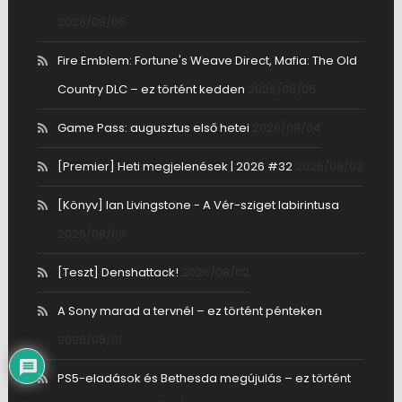
2026/08/05
Fire Emblem: Fortune's Weave Direct, Mafia: The Old
Country DLC – ez történt kedden
2026/08/05
Game Pass: augusztus első hetei
2026/08/04
[Premier] Heti megjelenések | 2026 #32
2026/08/03
[Könyv] Ian Livingstone - A Vér-sziget labirintusa
2026/08/03
[Teszt] Denshattack!
2026/08/02
A Sony marad a tervnél – ez történt pénteken
2026/08/01
PS5-eladások és Bethesda megújulás – ez történt