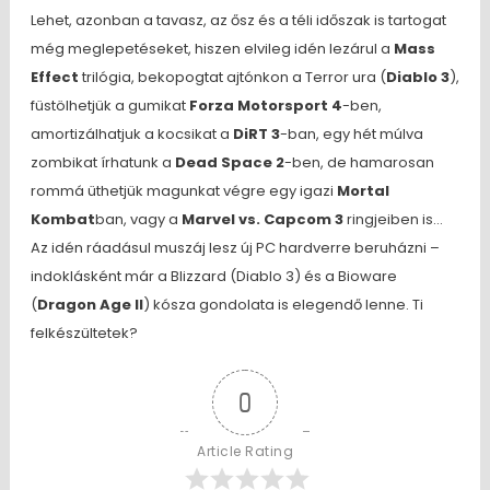
Lehet, azonban a tavasz, az ősz és a téli időszak is tartogat
még meglepetéseket, hiszen elvileg idén lezárul a
Mass
Effect
trilógia, bekopogtat ajtónkon a Terror ura (
Diablo 3
),
füstölhetjük a gumikat
Forza Motorsport 4
-ben,
amortizálhatjuk a kocsikat a
DiRT 3
-ban, egy hét múlva
zombikat írhatunk a
Dead Space 2
-ben, de hamarosan
rommá üthetjük magunkat végre egy igazi
Mortal
Kombat
ban, vagy a
Marvel vs. Capcom 3
ringjeiben is…
Az idén ráadásul muszáj lesz új PC hardverre beruházni –
indoklásként már a Blizzard (Diablo 3) és a Bioware
(
Dragon Age II
) kósza gondolata is elegendő lenne. Ti
felkészültetek?
0
Article Rating