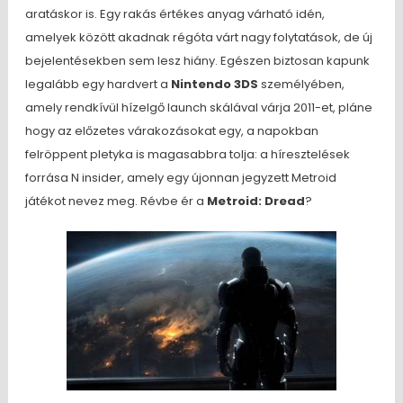
aratáskor is. Egy rakás értékes anyag várható idén,
amelyek között akadnak régóta várt nagy folytatások, de új
bejelentésekben sem lesz hiány. Egészen biztosan kapunk
legalább egy hardvert a
Nintendo 3DS
személyében,
amely rendkívül hízelgő launch skálával várja 2011-et, pláne
hogy az előzetes várakozásokat egy, a napokban
felröppent pletyka is magasabbra tolja: a híresztelések
forrása N insider, amely egy újonnan jegyzett Metroid
játékot nevez meg. Révbe ér a
Metroid: Dread
?