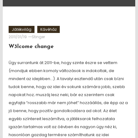
Játékvilág
Kávéház
2011/01/19
Stinger
W3lcome change
Úgy surrantunk át 2011-be, hogy szinte észre se vettem
(mondjuk ebben komoly változások is indokoltak, de
mindent az idejében…). A tavalyi esztendő után csak bízni
tudok benne, hogy az idei év sokunk számára jobb, szebb
napokat hoz; muszáj lesz neki, bár ez szerintem csak
egyfajta “rosszabb már nem jöhet” hozzáállás, de épp az a
jó benne, hogy pozitív gondolkodásra ad okot. Az élet
egyéb színtereit leszámítva, a játéksarok felhozatala
igazán tartalmas volt az óévben és nagyon úgy néz ki,
hasonlóan gazdag termésre számíthatunk az idei