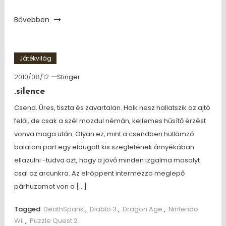
Bővebben
Játékvilág
2010/08/12
Stinger
.silence
Csend. Üres, tiszta és zavartalan. Halk nesz hallatszik az ajtó
felől, de csak a szél mozdul némán, kellemes hűsítő érzést
vonva maga után. Olyan ez, mint a csendben hullámzó
balatoni part egy eldugott kis szegletének árnyékában
ellazulni -tudva azt, hogy a jövő minden izgalma mosolyt
csal az arcunkra. Az elröppent intermezzo meglepő
párhuzamot von a […]
Tagged
DeathSpank
,
Diablo 3
,
Dragon Age
,
Nintendo
Wii
,
Puzzle Quest 2