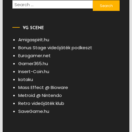
Search
for:
VG SCENE
Amigaspirit.hu
Bonus Stage videójáték podkeszt
Eurogamer.net
Gamer365.hu
Insert-Coin.hu
kotaku
Mass Effect @ Bioware
Metroid @ Nintendo
Retro videójáték klub
SaveGame.hu