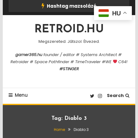
Skip
Hashtag mazsolázó
To
HU
Content
RETROID.HU
Megszereted. Játszol. Élvezed.
gamer365.hu
founder / editor # Systems Architect #
Retroider # Space Pathfinder # TimeTraveler #WE
C64!
#STINGER
Menu
Search
Tag:
Diablo 3
Home
Diablo 3