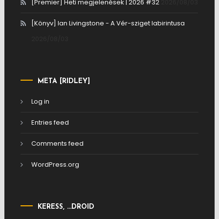
[Premier] Heti megjelenések | 2026 #32
2026/08/03
[Könyv] Ian Livingstone - A Vér-sziget labirintusa
2026/08/03
META [RIDLEY]
Log in
Entries feed
Comments feed
WordPress.org
KERESS, …DROID