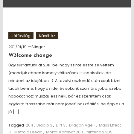
Játékvilág
Kávéház
2011/01/19
Stinger
W3lcome change
Úgy surrantunk át 2011-be, hogy szinte észre se vettem
(mondjuk ebben komoly változások is indokoltak, de
mindent az idejében…). A tavalyi esztendő után csak bízni
tudok benne, hogy az idei év sokunk számára jobb, szebb
napokat hoz; muszáj lesz neki, bár ez szerintem csak
egyfajta “rosszabb már nem jöhet” hozzáállás, de épp az a
jó […]
Tagged
2011
,
Diablo 3
,
Dirt 3
,
Dragon Age II
,
Mass Effect
3
,
Metroid Dread
,
Mortal Kombat 2011
,
Nintendo 3DS