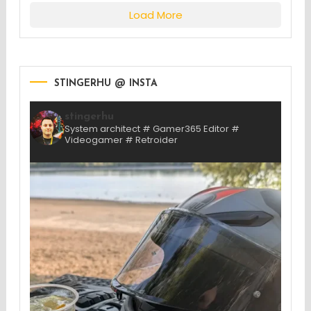
Load More
STINGERHU @ INSTA
stingerhu
System architect # Gamer365 Editor #
Videogamer # Retroider