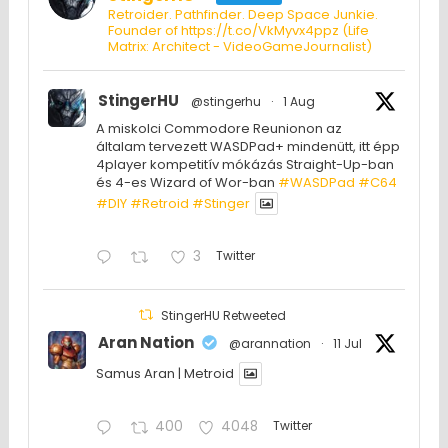
Retroider. Pathfinder. Deep Space Junkie.
Founder of https://t.co/VkMyvx4ppz (Life
Matrix: Architect - VideoGameJournalist)
StingerHU
@stingerhu
·
1 Aug
A miskolci Commodore Reunionon az
általam tervezett WASDPad+ mindenütt, itt épp
4player kompetitív mókázás Straight-Up-ban
és 4-es Wizard of Wor-ban
#WASDPad
#C64
#DIY
#Retroid
#Stinger
3
Twitter
StingerHU Retweeted
Aran Nation
@arannation
·
11 Jul
Samus Aran | Metroid
400
4048
Twitter