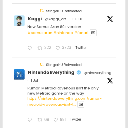
StingerHU Retweeted
Kaggi
@kaggi_art
·
10 Jul
New Samus Aran 80s version
#samusaran
#nintendo
#fanartㅤㅤㅤㅤ
322
3723
Twitter
StingerHU Retweeted
Nintendo Everything
@nineverything
·
1 Jul
Rumor: Metroid Ravenous isn’t the only
new Metroid game on the way
https://nintendoeverything.com/rumor-
metroid-ravenous-isnt-t...
68
881
Twitter