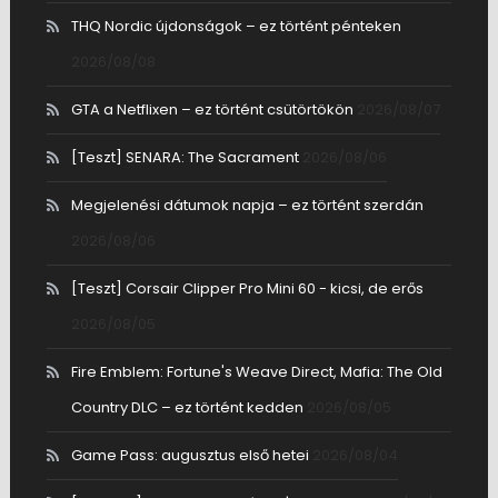
THQ Nordic újdonságok – ez történt pénteken
2026/08/08
GTA a Netflixen – ez történt csütörtökön
2026/08/07
[Teszt] SENARA: The Sacrament
2026/08/06
Megjelenési dátumok napja – ez történt szerdán
2026/08/06
[Teszt] Corsair Clipper Pro Mini 60 - kicsi, de erős
2026/08/05
Fire Emblem: Fortune's Weave Direct, Mafia: The Old
Country DLC – ez történt kedden
2026/08/05
Game Pass: augusztus első hetei
2026/08/04