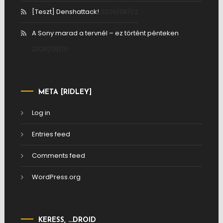
[Teszt] Denshattack!
2026/08/02
A Sony marad a tervnél – ez történt pénteken
2026/08/01
META [RIDLEY]
Log in
Entries feed
Comments feed
WordPress.org
KERESS, …DROID