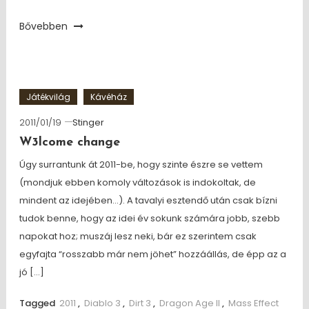
Bővebben
Játékvilág
Kávéház
2011/01/19
Stinger
W3lcome change
Úgy surrantunk át 2011-be, hogy szinte észre se vettem
(mondjuk ebben komoly változások is indokoltak, de
mindent az idejében…). A tavalyi esztendő után csak bízni
tudok benne, hogy az idei év sokunk számára jobb, szebb
napokat hoz; muszáj lesz neki, bár ez szerintem csak
egyfajta “rosszabb már nem jöhet” hozzáállás, de épp az a
jó […]
Tagged
2011
,
Diablo 3
,
Dirt 3
,
Dragon Age II
,
Mass Effect