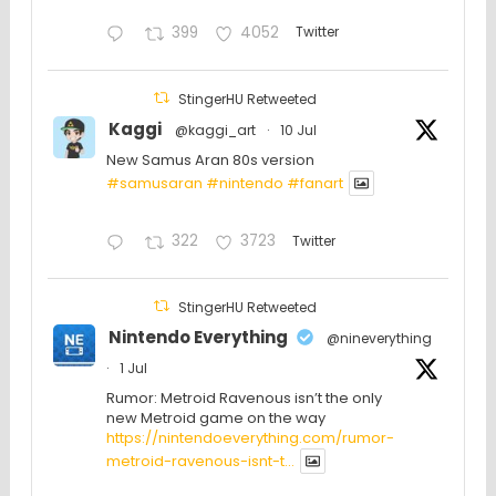
399
4052
Twitter
StingerHU Retweeted
Kaggi
@kaggi_art
·
10 Jul
New Samus Aran 80s version
#samusaran
#nintendo
#fanartㅤㅤㅤㅤ
322
3723
Twitter
StingerHU Retweeted
Nintendo Everything
@nineverything
·
1 Jul
Rumor: Metroid Ravenous isn’t the only
new Metroid game on the way
https://nintendoeverything.com/rumor-
metroid-ravenous-isnt-t...