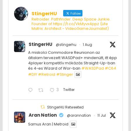
StingerHU
Follow
Retroider. Pathfinder. Deep Space Junkie.
Founder of https://t.co/VkMyvx4ppz (Life
Matrix: Architect - VideoGameJournalist)
StingerHU
@stingerhu
·
1 Aug
A miskolci Commodore Reunionon az
általam tervezett WASDPad+ mindenütt, itt épp
4player kompetitív mókázás Straight-Up-ban
és 4-es Wizard of Wor-ban
#WASDPad
#C64
#DIY
#Retroid
#Stinger
3
Twitter
StingerHU Retweeted
Aran Nation
@arannation
·
11 Jul
Samus Aran | Metroid