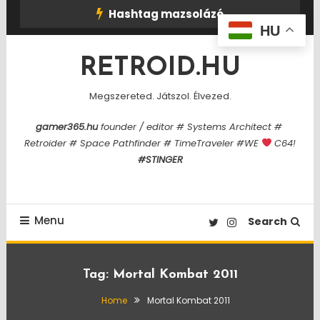
Skip
Hashtag mazsolázó
To
HU
Content
RETROID.HU
Megszereted. Játszol. Élvezed.
gamer365.hu
founder / editor # Systems Architect #
Retroider # Space Pathfinder # TimeTraveler #WE
C64!
#STINGER
Menu
Search
Tag:
Mortal Kombat 2011
Home
Mortal Kombat 2011