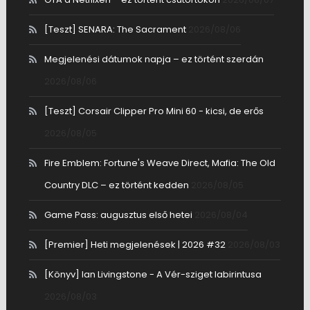
[Teszt] SENARA: The Sacrament
2026/08/06
Megjelenési dátumok napja – ez történt szerdán
2026/08/06
[Teszt] Corsair Clipper Pro Mini 60 - kicsi, de erős
2026/08/05
Fire Emblem: Fortune's Weave Direct, Mafia: The Old
Country DLC – ez történt kedden
2026/08/05
Game Pass: augusztus első hetei
2026/08/04
[Premier] Heti megjelenések | 2026 #32
2026/08/03
[Könyv] Ian Livingstone - A Vér-sziget labirintusa
2026/08/03