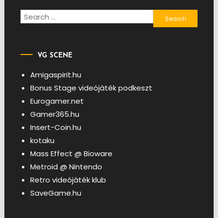
Search
for:
VG SCENE
Amigaspirit.hu
Bonus Stage videójáték podkeszt
Eurogamer.net
Gamer365.hu
Insert-Coin.hu
kotaku
Mass Effect @ Bioware
Metroid @ Nintendo
Retro videójáték klub
SaveGame.hu