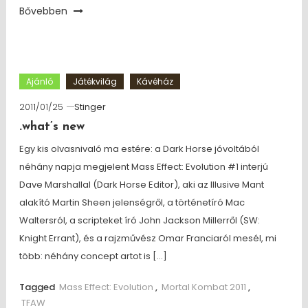
Bővebben
Ajánló
Játékvilág
Kávéház
2011/01/25
Stinger
.what’s new
Egy kis olvasnivaló ma estére: a Dark Horse jóvoltából
néhány napja megjelent Mass Effect: Evolution #1 interjú
Dave Marshallal (Dark Horse Editor), aki az Illusive Mant
alakító Martin Sheen jelenségről, a történetíró Mac
Waltersról, a scripteket író John Jackson Millerről (SW:
Knight Errant), és a rajzművész Omar Franciaról mesél, mi
több: néhány concept artot is […]
Tagged
Mass Effect: Evolution
,
Mortal Kombat 2011
,
TFAW