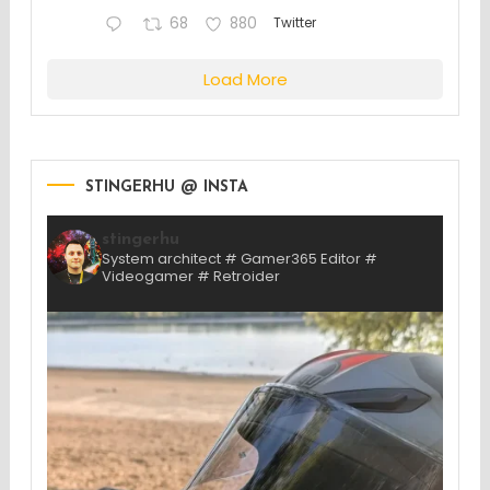
68
880
Twitter
Load More
STINGERHU @ INSTA
stingerhu
System architect # Gamer365 Editor #
Videogamer # Retroider