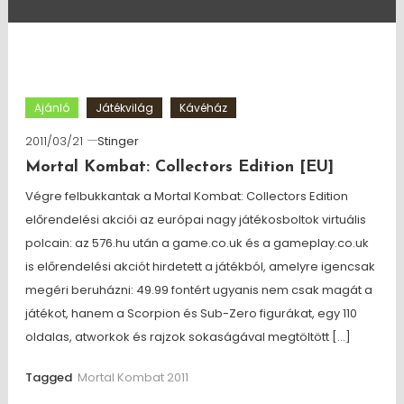
Ajánló
Játékvilág
Kávéház
2011/03/21
Stinger
Mortal Kombat: Collectors Edition [EU]
Végre felbukkantak a Mortal Kombat: Collectors Edition
előrendelési akciói az európai nagy játékosboltok virtuális
polcain: az 576.hu után a game.co.uk és a gameplay.co.uk
is előrendelési akciót hirdetett a játékból, amelyre igencsak
megéri beruházni: 49.99 fontért ugyanis nem csak magát a
játékot, hanem a Scorpion és Sub-Zero figurákat, egy 110
oldalas, atworkok és rajzok sokaságával megtöltött […]
Tagged
Mortal Kombat 2011